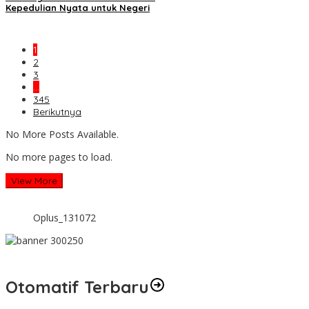
Kepedulian Nyata untuk Negeri
1
2
3
…
345
Berikutnya
No More Posts Available.
No more pages to load.
View More
Oplus_131072
Otomatif Terbaru