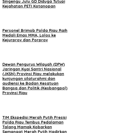
Singengu Julu GD Diduga Tutupi
Kejahatan PETI Kotanopan
Personel Brimob Polda Riau Raih
Medali Emas MMA, Lolos ke
Kejurprov dan Porprov
Dewan Pengurus Wilayah (DPW)
Jaringan Kyai Santri Nasional
(JKSN) Provinsi Riau melakukan
kunjungan silaturahmi dan
audiensi ke Badan Kesatuan
Bangsa dan Politik (Kesbangpol)
Provinsi Riau
TIM Ekspedisi Merah Putih Presisi
Polda Riau Tembus Pedalaman
Talang Mamak Kobarkan
Semangat Merah Putih Hadirkan