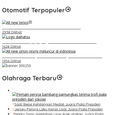
Otomotif Terpopuler
Video Kelemahan dan Kelebihan All New Terios
2938 Dilihat
Belum Pakai CVT, Apa yang Ditakuti Daihatsu Indonesia?
1628 Dilihat
Daihatsu Santai Penjualan Sirion Kalah Jauh dari Mobil LCGC
1456 Dilihat
Olahraga Terbaru
1
Saat Bepe Kehilangan Medali Juara Piala Presiden
2
Jersey Persija Laku Keras Usai Juara Piala Presiden
3
Marko Simic Kelelahan Usai Arak arakan Juara Piala