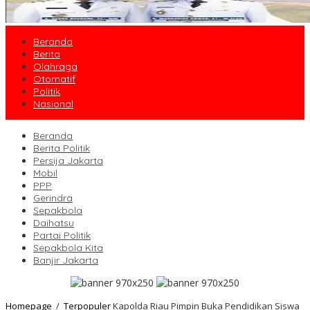
Beranda
Berita
Olahraga
Otomatif
Politik
Nasional
Beranda
Berita Politik
Persija Jakarta
Mobil
PPP
Gerindra
Sepakbola
Daihatsu
Partai Politik
Sepakbola Kita
Banjir Jakarta
Homepage
/
Terpopuler
Kapolda Riau Pimpin Buka Pendidikan Siswa