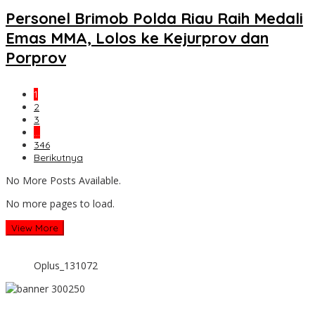
Personel Brimob Polda Riau Raih Medali
Emas MMA, Lolos ke Kejurprov dan
Porprov
1
2
3
…
346
Berikutnya
No More Posts Available.
No more pages to load.
View More
Oplus_131072