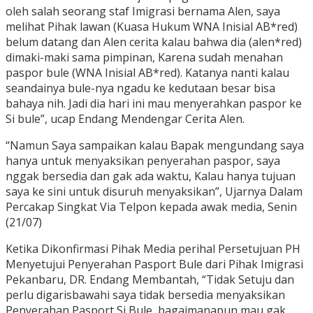
oleh salah seorang staf Imigrasi bernama Alen, saya
melihat Pihak lawan (Kuasa Hukum WNA Inisial AB*red)
belum datang dan Alen cerita kalau bahwa dia (alen*red)
dimaki-maki sama pimpinan, Karena sudah menahan
paspor bule (WNA Inisial AB*red). Katanya nanti kalau
seandainya bule-nya ngadu ke kedutaan besar bisa
bahaya nih. Jadi dia hari ini mau menyerahkan paspor ke
Si bule”, ucap Endang Mendengar Cerita Alen.
“Namun Saya sampaikan kalau Bapak mengundang saya
hanya untuk menyaksikan penyerahan paspor, saya
nggak bersedia dan gak ada waktu, Kalau hanya tujuan
saya ke sini untuk disuruh menyaksikan”, Ujarnya Dalam
Percakap Singkat Via Telpon kepada awak media, Senin
(21/07)
Ketika Dikonfirmasi Pihak Media perihal Persetujuan PH
Menyetujui Penyerahan Pasport Bule dari Pihak Imigrasi
Pekanbaru, DR. Endang Membantah, “Tidak Setuju dan
perlu digarisbawahi saya tidak bersedia menyaksikan
Penyerahan Pasport Si Bule, bagaimanapun mau gak