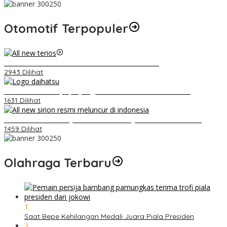
Otomotif Terpopuler
Video Kelemahan dan Kelebihan All New Terios
2943 Dilihat
Belum Pakai CVT, Apa yang Ditakuti Daihatsu Indonesia?
1631 Dilihat
Daihatsu Santai Penjualan Sirion Kalah Jauh dari Mobil LCGC
1459 Dilihat
Olahraga Terbaru
1
Saat Bepe Kehilangan Medali Juara Piala Presiden
2