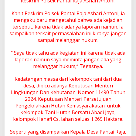
Reskrim Polsek Pantai Raja Ashari Antoni.
i
r
Kanit Reskrim Polsek Pantai Raja Ashari Antoni, ia
d
mengaku baru mengetahui bahwa ada kejadian
a
n
tersebut, karena tidak adanya laporan namun. Ia
T
sampaikan terkait permasalahan ini kiranya jangan
a
sampai melanggar hukum.
h
a
“ Saya tidak tahu ada kegiatan ini karena tidak ada
n
A
laporan namun saya meminta jangan ada yang
l
melanggar hukum,” Tegasnya.
a
t
Kedatangan massa dari kelompok tani dari dua
B
desa, dipicu adanya Keputusan Menteri
e
r
Lingkungan Dan Kehutanan. Nomor 11490 Tahun
a
2024. Keputusan Menteri Persetujuan
t
Pengelolahaan Hutan Kemasyarakatan. untuk
M
Kelompok Tani Hutan Bersatu Abadi Jaya,
i
l
kelompok Hanafi Cs, lahan seluas 1.269 Haktare.
i
k
Seperti yang disampaikan Kepala Desa Pantai Raja,
H