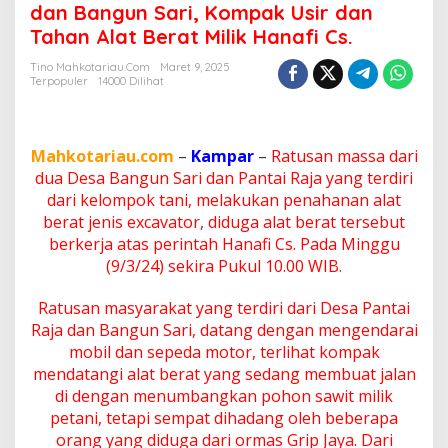
u
dan Bangun Sari, Kompak Usir dan
s
Tahan Alat Berat Milik Hanafi Cs.
a
n
Tino Mahkotariau.com
Maret 9, 2025
P
Terpopuler
14000 Dilihat
e
t
a
n
Mahkotariau.com
–
Kampar
–
Ratusan massa dari
i
dua Desa Bangun Sari dan Pantai Raja yang terdiri
D
dari kelompok tani, melakukan penahanan alat
a
berat jenis excavator, diduga alat berat tersebut
r
i
berkerja atas perintah Hanafi Cs. Pada Minggu
D
(9/3/24) sekira Pukul 10.00 WIB.
e
s
Ratusan masyarakat yang terdiri dari Desa Pantai
a
Raja dan Bangun Sari, datang dengan mengendarai
P
a
mobil dan sepeda motor, terlihat kompak
n
mendatangi alat berat yang sedang membuat jalan
t
di dengan menumbangkan pohon sawit milik
a
petani, tetapi sempat dihadang oleh beberapa
i
orang yang diduga dari ormas Grip Jaya. Dari
R