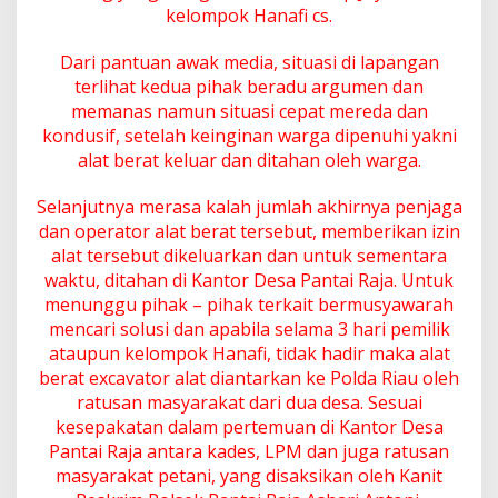
a
kelompok Hanafi cs.
j
a
Dari pantuan awak media, situasi di lapangan
d
terlihat kedua pihak beradu argumen dan
a
memanas namun situasi cepat mereda dan
n
B
kondusif, setelah keinginan warga dipenuhi yakni
a
alat berat keluar dan ditahan oleh warga.
n
g
Selanjutnya merasa kalah jumlah akhirnya penjaga
u
dan operator alat berat tersebut, memberikan izin
n
S
alat tersebut dikeluarkan dan untuk sementara
a
waktu, ditahan di Kantor Desa Pantai Raja. Untuk
r
menunggu pihak – pihak terkait bermusyawarah
i
mencari solusi dan apabila selama 3 hari pemilik
,
K
ataupun kelompok Hanafi, tidak hadir maka alat
o
berat excavator alat diantarkan ke Polda Riau oleh
m
ratusan masyarakat dari dua desa. Sesuai
p
kesepakatan dalam pertemuan di Kantor Desa
a
Pantai Raja antara kades, LPM dan juga ratusan
k
U
masyarakat petani, yang disaksikan oleh Kanit
s