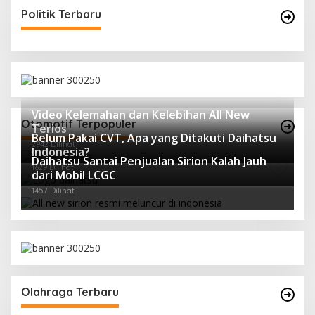
Politik Terbaru
Video Kelemahan dan Kelebihan All New
Otomotif Terpopuler
Terios
Belum Pakai CVT, Apa yang Ditakuti Daihatsu
2942 Dilihat
Indonesia?
Daihatsu Santai Penjualan Sirion Kalah Jauh
1629 Dilihat
dari Mobil LCGC
1457 Dilihat
Olahraga Terbaru