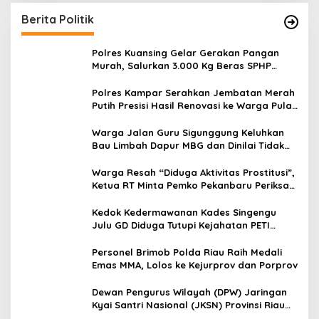
Berita Politik
Polres Kuansing Gelar Gerakan Pangan
Murah, Salurkan 3.000 Kg Beras SPHP
untuk Masyarakat
Polres Kampar Serahkan Jembatan Merah
Putih Presisi Hasil Renovasi ke Warga Pulau
Jambu Kuok
Warga Jalan Guru Sigunggung Keluhkan
Bau Limbah Dapur MBG dan Dinilai Tidak
Jalani SOP
Warga Resah “Diduga Aktivitas Prostitusi”,
Ketua RT Minta Pemko Pekanbaru Periksa
Legalitas dan Aktivitas Z Homestay di
Jalan Tanjung Datuk
Kedok Kedermawanan Kades Singengu
Julu GD Diduga Tutupi Kejahatan PETI
Kotanopan
Personel Brimob Polda Riau Raih Medali
Emas MMA, Lolos ke Kejurprov dan Porprov
Dewan Pengurus Wilayah (DPW) Jaringan
Kyai Santri Nasional (JKSN) Provinsi Riau
melakukan kunjungan silaturahmi dan