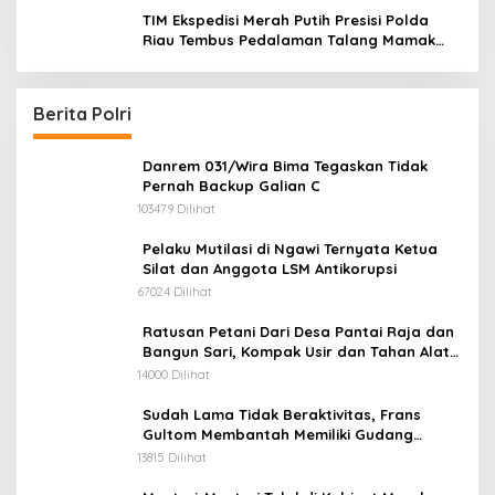
audiensi ke Badan Kesatuan Bangsa dan
TIM Ekspedisi Merah Putih Presisi Polda
Politik (Kesbangpol) Provinsi Riau
Riau Tembus Pedalaman Talang Mamak
Kobarkan Semangat Merah Putih Hadirkan
Kepedulian Nyata untuk Negeri
Berita Polri
Danrem 031/Wira Bima Tegaskan Tidak
Pernah Backup Galian C
103479 Dilihat
Pelaku Mutilasi di Ngawi Ternyata Ketua
Silat dan Anggota LSM Antikorupsi
67024 Dilihat
Ratusan Petani Dari Desa Pantai Raja dan
Bangun Sari, Kompak Usir dan Tahan Alat
Berat Milik Hanafi Cs.
14000 Dilihat
Sudah Lama Tidak Beraktivitas, Frans
Gultom Membantah Memiliki Gudang
Penimbunan BBM
13815 Dilihat