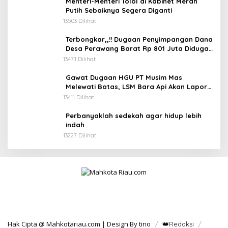
Menteri-Menteri Tolol di Kabinet Merah
Putih Sebaiknya Segera Diganti
13503 Dilihat
Terbongkar,,!! Dugaan Penyimpangan Dana
Desa Perawang Barat Rp 801 Juta Diduga
Tidak Jelas Penggunaannya
13471 Dilihat
Gawat Dugaan HGU PT Musim Mas
Melewati Batas, LSM Bara Api Akan Lapor
ke APH dan Satgas PKH
13411 Dilihat
Perbanyaklah sedekah agar hidup lebih
indah
13227 Dilihat
Hak Cipta @ Mahkotariau.com | Design By tino
👑Redaksi