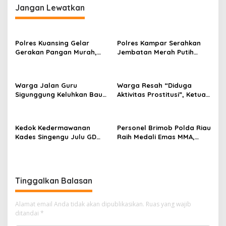
g
Jangan Lewatkan
a
s
Polres Kuansing Gelar
Polres Kampar Serahkan
i
Gerakan Pangan Murah,
Jembatan Merah Putih
p
Salurkan 3.000 Kg Beras
Presisi Hasil Renovasi ke
SPHP untuk Masyarakat
Warga Pulau Jambu Kuok
o
Warga Jalan Guru
Warga Resah “Diduga
s
Sigunggung Keluhkan Bau
Aktivitas Prostitusi”, Ketua
Limbah Dapur MBG dan
RT Minta Pemko Pekanbaru
Dinilai Tidak Jalani SOP
Periksa Legalitas dan
Aktivitas Z Homestay di
Kedok Kedermawanan
Personel Brimob Polda Riau
Jalan Tanjung Datuk
Kades Singengu Julu GD
Raih Medali Emas MMA,
Diduga Tutupi Kejahatan
Lolos ke Kejurprov dan
PETI Kotanopan
Porprov
Tinggalkan Balasan
Alamat email Anda tidak akan dipublikasikan.
Ruas yang wajib
ditandai
*