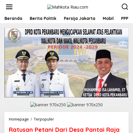
L
e
w
a
Beranda
Berita Politik
Persija Jakarta
Mobil
PPP
t
i
k
e
k
o
n
t
e
n
Homepage
/
Terpopuler
R
a
Ratusan Petani Dari Desa Pantai Raja
t