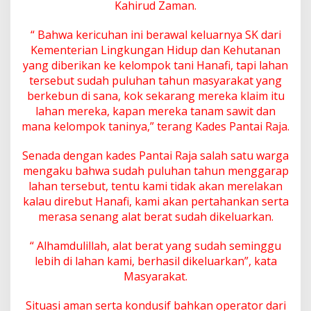
Kahirud Zaman.
a
n
“ Bahwa kericuhan ini berawal keluarnya SK dari
a
f
Kementerian Lingkungan Hidup dan Kehutanan
i
yang diberikan ke kelompok tani Hanafi, tapi lahan
C
tersebut sudah puluhan tahun masyarakat yang
s
berkebun di sana, kok sekarang mereka klaim itu
.
lahan mereka, kapan mereka tanam sawit dan
mana kelompok taninya,” terang Kades Pantai Raja.
Senada dengan kades Pantai Raja salah satu warga
mengaku bahwa sudah puluhan tahun menggarap
lahan tersebut, tentu kami tidak akan merelakan
kalau direbut Hanafi, kami akan pertahankan serta
merasa senang alat berat sudah dikeluarkan.
“ Alhamdulillah, alat berat yang sudah seminggu
lebih di lahan kami, berhasil dikeluarkan”, kata
Masyarakat.
Situasi aman serta kondusif bahkan operator dari