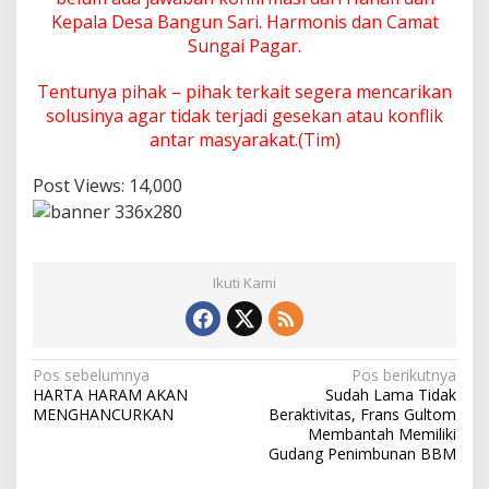
Kepala Desa Bangun Sari. Harmonis dan Camat
Sungai Pagar.
Tentunya pihak – pihak terkait segera mencarikan
solusinya agar tidak terjadi gesekan atau konflik
antar masyarakat.(Tim)
Post Views:
14,000
Ikuti Kami
N
Pos sebelumnya
Pos berikutnya
HARTA HARAM AKAN
Sudah Lama Tidak
a
MENGHANCURKAN
Beraktivitas, Frans Gultom
v
Membantah Memiliki
Gudang Penimbunan BBM
i