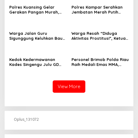
Polres Kuansing Gelar
Polres Kampar Serahkan
Gerakan Pangan Murah,
Jembatan Merah Putih
Salurkan 3.000 Kg Beras
Presisi Hasil Renovasi ke
SPHP untuk Masyarakat
Warga Pulau Jambu Kuok
Warga Jalan Guru
Warga Resah “Diduga
Sigunggung Keluhkan Bau
Aktivitas Prostitusi”, Ketua
Limbah Dapur MBG dan
RT Minta Pemko Pekanbaru
Dinilai Tidak Jalani SOP
Periksa Legalitas dan
Aktivitas Z Homestay di
Jalan Tanjung Datuk
Kedok Kedermawanan
Personel Brimob Polda Riau
Kades Singengu Julu GD
Raih Medali Emas MMA,
Diduga Tutupi Kejahatan
Lolos ke Kejurprov dan
PETI Kotanopan
Porprov
View More
Oplus_131072