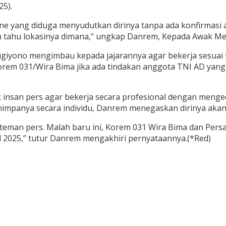
5).
 yang diduga menyudutkan dirinya tanpa ada konfirmasi ata
lih tahu lokasinya dimana,” ungkap Danrem, Kepada Awak Med
I Sugiyono mengimbau kepada jajarannya agar bekerja sesu
orem 031/Wira Bima jika ada tindakan anggota TNI AD ya
k insan pers agar bekerja secara profesional dengan meng
enimpanya secara individu, Danrem menegaskan dirinya ak
teman pers. Malah baru ini, Korem 031 Wira Bima dan Persa
l 2025,” tutur Danrem mengakhiri pernyataannya.(*Red)