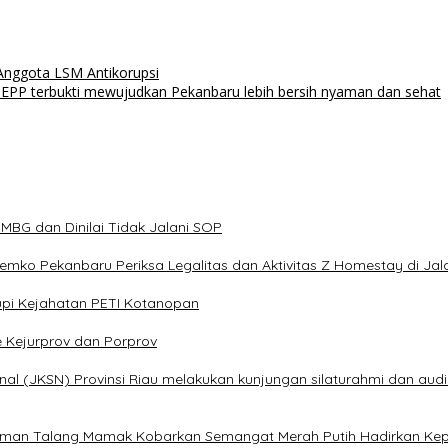
 Anggota LSM Antikorupsi
T EPP terbukti mewujudkan Pekanbaru lebih bersih nyaman dan sehat
BG dan Dinilai Tidak Jalani SOP
 Pemko Pekanbaru Periksa Legalitas dan Aktivitas Z Homestay di Ja
pi Kejahatan PETI Kotanopan
e Kejurprov dan Porprov
al (JKSN) Provinsi Riau melakukan kunjungan silaturahmi dan audi
alaman Talang Mamak Kobarkan Semangat Merah Putih Hadirkan Kep