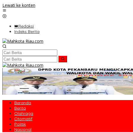
Lewati ke konten
👑Redaksi
Indeks Berita
Beranda
Berita
Olahraga
Otomatif
Politik
Nasional