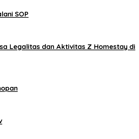
alani SOP
sa Legalitas dan Aktivitas Z Homestay di
nopan
v