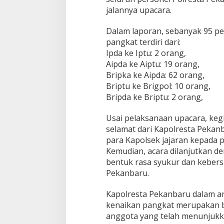
a
jalannya upacara.
n
g
Dalam laporan, sebanyak 95 p
k
a
pangkat terdiri dari:
t
Ipda ke Iptu: 2 orang,
,
Aipda ke Aiptu: 19 orang,
K
Bripka ke Aipda: 62 orang,
a
Briptu ke Brigpol: 10 orang,
p
o
Bripda ke Briptu: 2 orang,
l
r
Usai pelaksanaan upacara, keg
e
selamat dari Kapolresta Pekanb
s
para Kapolsek jajaran kepada p
t
a
Kemudian, acara dilanjutkan 
:
bentuk rasa syukur dan kebers
J
Pekanbaru.
a
d
Kapolresta Pekanbaru dalam 
i
k
kenaikan pangkat merupakan b
a
anggota yang telah menunjukkan
n