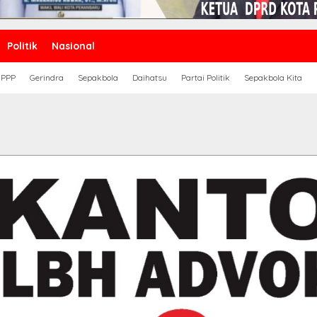
Politik
Nasional
PPP
Gerindra
Sepakbola
Daihatsu
Partai Politik
Sepakbola Kita