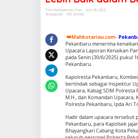
n
e
Tino Mahkotariau.com
Juni 30, 2025
l
Terpopuler
1312 Dilihat
P
o
l
r
👑Mahkotariau.com-
Pekanb
e
Pekanbaru menerima kenaikan p
s
Upacara Laporan Kenaikan Pangk
t
pada Senin (30/6/2025) pukul 
a
P
Pekanbaru.
e
k
Kapolresta Pekanbaru, Kombes P
a
bertindak sebagai Inspektur Up
n
Upacara, Kabag SDM Polresta 
b
a
M.H., dan Komandan Upacara, K
r
Polresta Pekanbaru, Ipda Ari To
u
N
Hadir dalam upacara tersebut p
a
Pekanbaru, para Kapolsek jajar
i
k
Bhayangkari Cabang Kota Peka
P
seluruh personel Polresta Pek