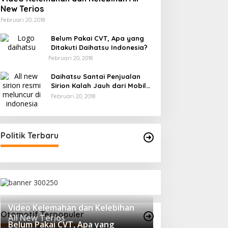
New Terios
Februari 20, 2018
Belum Pakai CVT, Apa yang
Ditakuti Daihatsu Indonesia?
Februari 20, 2018
Daihatsu Santai Penjualan
Sirion Kalah Jauh dari Mobil
LCGC
Februari 20, 2018
Politik Terbaru
Video Kelemahan dan Kelebihan
Otomotif Terpopuler
All New Terios
Belum Pakai CVT, Apa yang