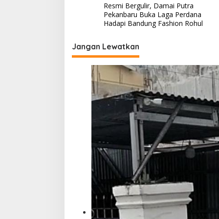
a
Resmi Bergulir, Damai Putra
a
v
Pekanbaru Buka Laga Perdana
m
Hadapi Bandung Fashion Rohul
B
i
e
g
r
Jangan Lewatkan
t
a
u
g
s
a
i
s
p
o
s