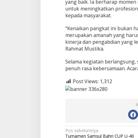
yang baik. Ia berharap momen i
M
untuk meningkatkan profesion
o
t
kepada masyarakat.
i
v
“Kenaikan pangkat ini bukan h
a
merupakan amanah yang haru
s
kinerja dan pengabdian yang le
i
u
Rahmat Mustika.
n
t
Selama kegiatan berlangsung, s
u
penuh rasa kebersamaan. Acara
k
L
Post Views:
1,312
e
b
i
h
B
I
a
i
k
d
N
Pos sebelumnya
a
Turnamen Samsul Bahri CUP U-40
l