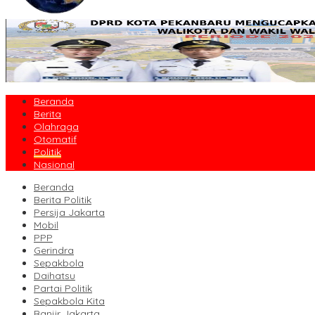
Beranda
Berita
Olahraga
Otomatif
Politik
Nasional
Beranda
Berita Politik
Persija Jakarta
Mobil
PPP
Gerindra
Sepakbola
Daihatsu
Partai Politik
Sepakbola Kita
Banjir Jakarta