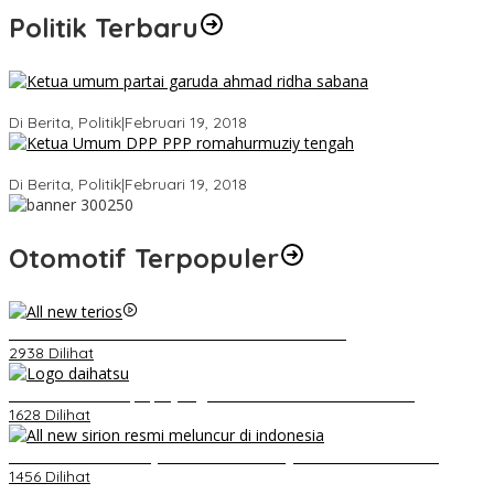
Politik Terbaru
Ini Dia Hubungan Partai Garuda dengan Gerindra
Di Berita, Politik
|
Februari 19, 2018
Strategi PPP Menangkan Duet Ganjar dan Gus Yasin
Di Berita, Politik
|
Februari 19, 2018
Otomotif Terpopuler
Video Kelemahan dan Kelebihan All New Terios
2938 Dilihat
Belum Pakai CVT, Apa yang Ditakuti Daihatsu Indonesia?
1628 Dilihat
Daihatsu Santai Penjualan Sirion Kalah Jauh dari Mobil LCGC
1456 Dilihat