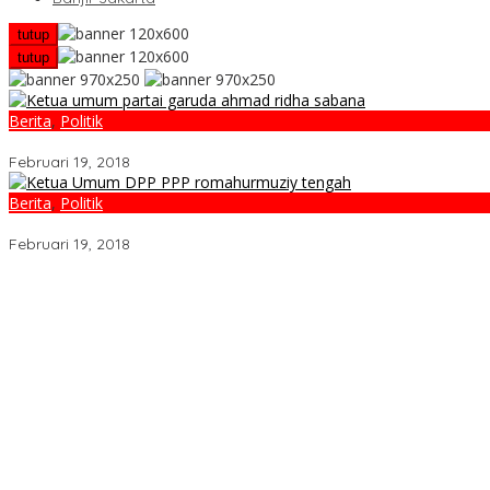
tutup
tutup
Berita
,
Politik
Ini Dia Hubungan Partai Garuda dengan Gerindra
Februari 19, 2018
Berita
,
Politik
Strategi PPP Menangkan Duet Ganjar dan Gus Yasin
Februari 19, 2018
Warga Jalan Guru Sigunggung Keluhkan Bau Limbah Dapur MBG da
Warga Resah “Diduga Aktivitas Prostitusi”, Ketua RT Minta Pemko
Kedok Kedermawanan Kades Singengu Julu GD Diduga Tutupi Ke
Personel Brimob Polda Riau Raih Medali Emas MMA, Lolos ke Keju
Dewan Pengurus Wilayah (DPW) Jaringan Kyai Santri Nasional (JK