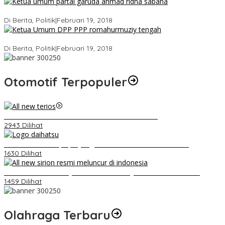
Ini Dia Hubungan Partai Garuda dengan Gerindra
Di Berita, Politik
|
Februari 19, 2018
Strategi PPP Menangkan Duet Ganjar dan Gus Yasin
Di Berita, Politik
|
Februari 19, 2018
Otomotif Terpopuler
Video Kelemahan dan Kelebihan All New Terios
2943 Dilihat
Belum Pakai CVT, Apa yang Ditakuti Daihatsu Indonesia?
1630 Dilihat
Daihatsu Santai Penjualan Sirion Kalah Jauh dari Mobil LCGC
1459 Dilihat
Olahraga Terbaru