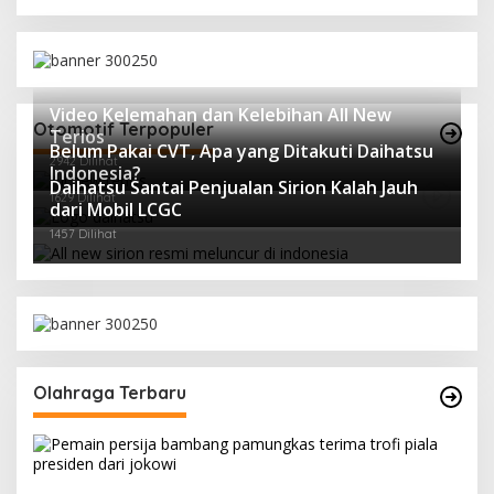
Video Kelemahan dan Kelebihan All New
Otomotif Terpopuler
Terios
Belum Pakai CVT, Apa yang Ditakuti Daihatsu
2942 Dilihat
Indonesia?
Daihatsu Santai Penjualan Sirion Kalah Jauh
1629 Dilihat
dari Mobil LCGC
1457 Dilihat
Olahraga Terbaru