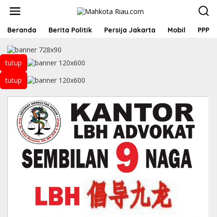
L
e
w
a
Beranda
Berita Politik
Persija Jakarta
Mobil
PPP
t
i
k
tutup
e
k
tutup
o
n
t
e
n