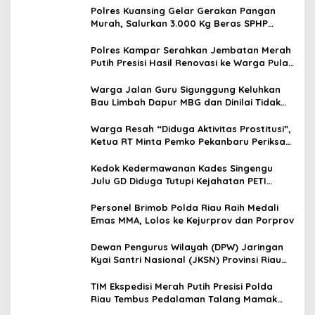
Polres Kuansing Gelar Gerakan Pangan
Murah, Salurkan 3.000 Kg Beras SPHP
untuk Masyarakat
Polres Kampar Serahkan Jembatan Merah
Putih Presisi Hasil Renovasi ke Warga Pulau
Jambu Kuok
Warga Jalan Guru Sigunggung Keluhkan
Bau Limbah Dapur MBG dan Dinilai Tidak
Jalani SOP
Warga Resah “Diduga Aktivitas Prostitusi”,
Ketua RT Minta Pemko Pekanbaru Periksa
Legalitas dan Aktivitas Z Homestay di
Jalan Tanjung Datuk
Kedok Kedermawanan Kades Singengu
Julu GD Diduga Tutupi Kejahatan PETI
Kotanopan
Personel Brimob Polda Riau Raih Medali
Emas MMA, Lolos ke Kejurprov dan Porprov
Dewan Pengurus Wilayah (DPW) Jaringan
Kyai Santri Nasional (JKSN) Provinsi Riau
melakukan kunjungan silaturahmi dan
audiensi ke Badan Kesatuan Bangsa dan
TIM Ekspedisi Merah Putih Presisi Polda
Politik (Kesbangpol) Provinsi Riau
Riau Tembus Pedalaman Talang Mamak
Kobarkan Semangat Merah Putih Hadirkan