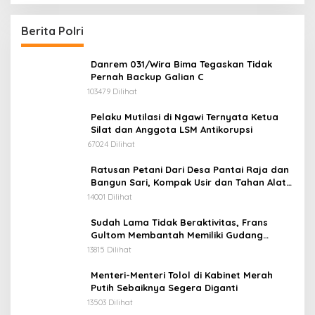
Kepedulian Nyata untuk Negeri
Berita Polri
Danrem 031/Wira Bima Tegaskan Tidak
Pernah Backup Galian C
103479 Dilihat
Pelaku Mutilasi di Ngawi Ternyata Ketua
Silat dan Anggota LSM Antikorupsi
67024 Dilihat
Ratusan Petani Dari Desa Pantai Raja dan
Bangun Sari, Kompak Usir dan Tahan Alat
Berat Milik Hanafi Cs.
14001 Dilihat
Sudah Lama Tidak Beraktivitas, Frans
Gultom Membantah Memiliki Gudang
Penimbunan BBM
13815 Dilihat
Menteri-Menteri Tolol di Kabinet Merah
Putih Sebaiknya Segera Diganti
13503 Dilihat