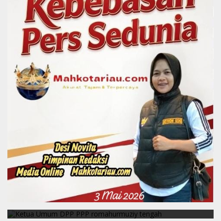
Berita
,
Politik
Strategi PPP Menangkan Duet Ganjar dan Gus
Yasin
Februari 19, 2018