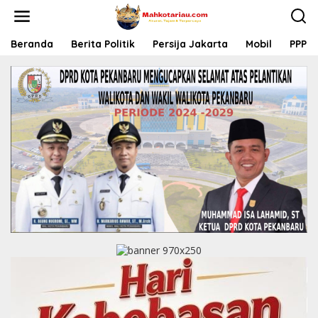
L
e
w
a
Beranda
Berita Politik
Persija Jakarta
Mobil
PPP
t
i
k
e
k
o
n
t
e
n