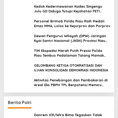
Legalitas dan Aktivitas Z Homestay di
Jalan Tanjung Datuk
Kedok Kedermawanan Kades Singengu
Julu GD Diduga Tutupi Kejahatan PETI
Kotanopan
Personel Brimob Polda Riau Raih Medali
Emas MMA, Lolos ke Kejurprov dan Porprov
Dewan Pengurus Wilayah (DPW) Jaringan
Kyai Santri Nasional (JKSN) Provinsi Riau
melakukan kunjungan silaturahmi dan
audiensi ke Badan Kesatuan Bangsa dan
TIM Ekspedisi Merah Putih Presisi Polda
Politik (Kesbangpol) Provinsi Riau
Riau Tembus Pedalaman Talang Mamak
Kobarkan Semangat Merah Putih Hadirkan
Kepedulian Nyata untuk Negeri
GELOMBANG KETIGA OTOKRATISASI DAN
UJIAN KONSOLIDASI DEMOKRASI INDONESIA
Aktivitas Penebangan dan Pembakaran di
Areal Eks PBPH TPL Berpotensi Memicu
Konflik Sosial
Berita Polri
Danrem 031/Wira Bima Tegaskan Tidak