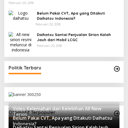
Februari 20, 2018
Belum Pakai CVT, Apa yang Ditakuti
Daihatsu Indonesia?
Februari 20, 2018
Daihatsu Santai Penjualan Sirion Kalah
Jauh dari Mobil LCGC
Februari 20, 2018
Politik Terbaru
Video Kelemahan dan Kelebihan All New
Otomotif Terpopuler
Terios
Belum Pakai CVT, Apa yang Ditakuti Daihatsu
2938 Dilihat
Indonesia?
Daihatsu Santai Penjualan Sirion Kalah Jauh