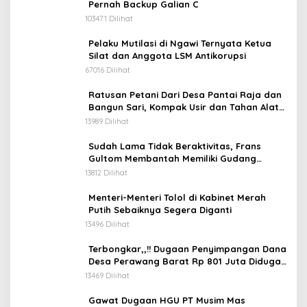
Pernah Backup Galian C
103471 Dilihat
Pelaku Mutilasi di Ngawi Ternyata Ketua
Silat dan Anggota LSM Antikorupsi
67016 Dilihat
Ratusan Petani Dari Desa Pantai Raja dan
Bangun Sari, Kompak Usir dan Tahan Alat
Berat Milik Hanafi Cs.
13989 Dilihat
Sudah Lama Tidak Beraktivitas, Frans
Gultom Membantah Memiliki Gudang
Penimbunan BBM
13812 Dilihat
Menteri-Menteri Tolol di Kabinet Merah
Putih Sebaiknya Segera Diganti
13496 Dilihat
Terbongkar,,!! Dugaan Penyimpangan Dana
Desa Perawang Barat Rp 801 Juta Diduga
Tidak Jelas Penggunaannya
13469 Dilihat
Gawat Dugaan HGU PT Musim Mas