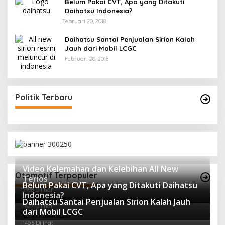
Belum Pakai CVT, Apa yang Ditakuti
Daihatsu Indonesia?
Februari 20, 2018
Daihatsu Santai Penjualan Sirion Kalah
Jauh dari Mobil LCGC
Februari 20, 2018
Politik Terbaru
Video Kelemahan dan Kelebihan All New
Otomotif Terpopuler
Terios
Belum Pakai CVT, Apa yang Ditakuti Daihatsu
2938 Dilihat
Indonesia?
Daihatsu Santai Penjualan Sirion Kalah Jauh
1627 Dilihat
dari Mobil LCGC
1456 Dilihat