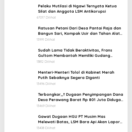
Pelaku Mutilasi di Ngawi Ternyata Ketua
Silat dan Anggota LSM Antikorupsi
67017 Dilihat
Ratusan Petani Dari Desa Pantai Raja dan
Bangun Sari, Kompak Usir dan Tahan Alat
Berat Milik Hanafi Cs.
13991 Dilihat
Sudah Lama Tidak Beraktivitas, Frans
Gultom Membantah Memiliki Gudang
Penimbunan BBM
13812 Dilihat
Menteri-Menteri Tolol di Kabinet Merah
Putih Sebaiknya Segera Diganti
13496 Dilihat
Terbongkar,,!! Dugaan Penyimpangan Dana
Desa Perawang Barat Rp 801 Juta Diduga
Tidak Jelas Penggunaannya
13469 Dilihat
Gawat Dugaan HGU PT Musim Mas
Melewati Batas, LSM Bara Api Akan Lapor
ke APH dan Satgas PKH
13408 Dilihat