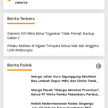
Jakarta
Berita Terbaru
Danrem 031/Wira Bima Tegaskan Tidak Pernah Backup
Galian C
Pelaku Mutilasi di Ngawi Ternyata Ketua Silat dan Anggota
LSM Antikorupsi
Berita Politik
Warga Jalan Guru Sigunggung Keluhkan
Bau Limbah Dapur MBG dan Dinilai Tidak
Jalani SOP
Warga Resah “Diduga Aktivitas Prostitusi”,
Ketua RT Minta Pemko Pekanbaru Periksa
Legalitas dan Aktivitas Z Homestay di
Jalan Tanjung Datuk
Kedok Kedermawanan Kades Singengu
Julu GD Diduga Tutupi Kejahatan PETI