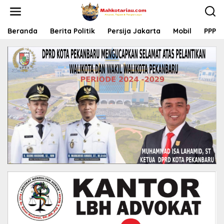
L
e
w
a
Beranda
Berita Politik
Persija Jakarta
Mobil
PPP
t
i
k
e
k
o
n
t
e
n