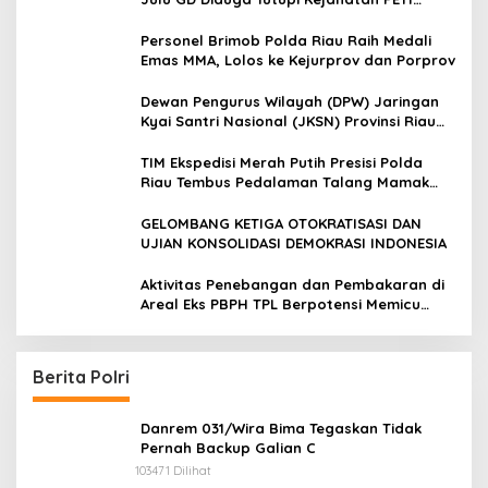
Kotanopan
Personel Brimob Polda Riau Raih Medali
Emas MMA, Lolos ke Kejurprov dan Porprov
Dewan Pengurus Wilayah (DPW) Jaringan
Kyai Santri Nasional (JKSN) Provinsi Riau
melakukan kunjungan silaturahmi dan
audiensi ke Badan Kesatuan Bangsa dan
TIM Ekspedisi Merah Putih Presisi Polda
Politik (Kesbangpol) Provinsi Riau
Riau Tembus Pedalaman Talang Mamak
Kobarkan Semangat Merah Putih Hadirkan
Kepedulian Nyata untuk Negeri
GELOMBANG KETIGA OTOKRATISASI DAN
UJIAN KONSOLIDASI DEMOKRASI INDONESIA
Aktivitas Penebangan dan Pembakaran di
Areal Eks PBPH TPL Berpotensi Memicu
Konflik Sosial
Berita Polri
Danrem 031/Wira Bima Tegaskan Tidak
Pernah Backup Galian C
103471 Dilihat