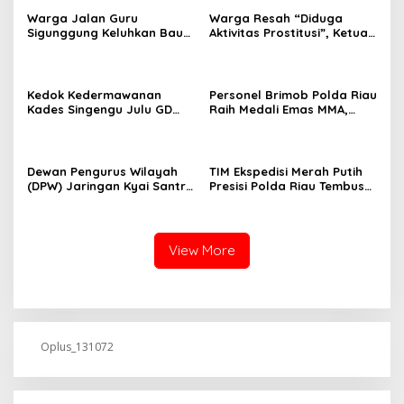
Warga Jalan Guru
Warga Resah “Diduga
Sigunggung Keluhkan Bau
Aktivitas Prostitusi”, Ketua
Limbah Dapur MBG dan
RT Minta Pemko Pekanbaru
Dinilai Tidak Jalani SOP
Periksa Legalitas dan
Aktivitas Z Homestay di
Jalan Tanjung Datuk
Kedok Kedermawanan
Personel Brimob Polda Riau
Kades Singengu Julu GD
Raih Medali Emas MMA,
Diduga Tutupi Kejahatan
Lolos ke Kejurprov dan
PETI Kotanopan
Porprov
Dewan Pengurus Wilayah
TIM Ekspedisi Merah Putih
(DPW) Jaringan Kyai Santri
Presisi Polda Riau Tembus
Nasional (JKSN) Provinsi
Pedalaman Talang Mamak
Riau melakukan kunjungan
Kobarkan Semangat Merah
silaturahmi dan audiensi ke
Putih Hadirkan Kepedulian
Badan Kesatuan Bangsa
Nyata untuk Negeri
View More
dan Politik (Kesbangpol)
Provinsi Riau
Oplus_131072