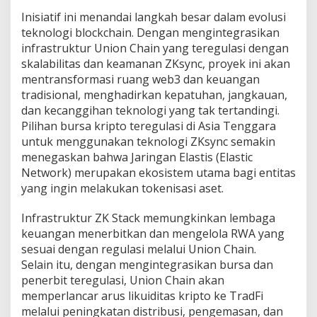
i
Inisiatif ini menandai langkah besar dalam evolusi
a
teknologi blockchain. Dengan mengintegrasikan
T
infrastruktur Union Chain yang teregulasi dengan
e
skalabilitas dan keamanan ZKsync, proyek ini akan
n
g
mentransformasi ruang web3 dan keuangan
g
tradisional, menghadirkan kepatuhan, jangkauan,
a
dan kecanggihan teknologi yang tak tertandingi.
r
Pilihan bursa kripto teregulasi di Asia Tenggara
a
untuk menggunakan teknologi ZKsync semakin
menegaskan bahwa Jaringan Elastis (Elastic
Network) merupakan ekosistem utama bagi entitas
yang ingin melakukan tokenisasi aset.
Infrastruktur ZK Stack memungkinkan lembaga
keuangan menerbitkan dan mengelola RWA yang
sesuai dengan regulasi melalui Union Chain.
Selain itu, dengan mengintegrasikan bursa dan
penerbit teregulasi, Union Chain akan
memperlancar arus likuiditas kripto ke TradFi
melalui peningkatan distribusi, pengemasan, dan