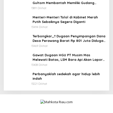
Gultom Membantah Memiliki Gudang
Penimbunan BBM
13811 Dilihat
Menteri-Menteri Tolol di Kabinet Merah
Putih Sebaiknya Segera Diganti
13494 Dilihat
Terbongkar,,!! Dugaan Penyimpangan Dana
Desa Perawang Barat Rp 801 Juta Diduga
Tidak Jelas Penggunaannya
13469 Dilihat
Gawat Dugaan HGU PT Musim Mas
Melewati Batas, LSM Bara Api Akan Lapor
ke APH dan Satgas PKH
13408 Dilihat
Perbanyaklah sedekah agar hidup lebih
indah
13221 Dilihat