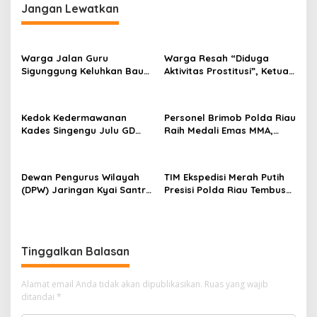
Jangan Lewatkan
a
s
i
Warga Jalan Guru
Warga Resah “Diduga
p
Sigunggung Keluhkan Bau
Aktivitas Prostitusi”, Ketua
Limbah Dapur MBG dan
RT Minta Pemko Pekanbaru
o
Dinilai Tidak Jalani SOP
Periksa Legalitas dan
s
Aktivitas Z Homestay di
Kedok Kedermawanan
Personel Brimob Polda Riau
Jalan Tanjung Datuk
Kades Singengu Julu GD
Raih Medali Emas MMA,
Diduga Tutupi Kejahatan
Lolos ke Kejurprov dan
PETI Kotanopan
Porprov
Dewan Pengurus Wilayah
TIM Ekspedisi Merah Putih
(DPW) Jaringan Kyai Santri
Presisi Polda Riau Tembus
Nasional (JKSN) Provinsi
Pedalaman Talang Mamak
Riau melakukan kunjungan
Kobarkan Semangat Merah
silaturahmi dan audiensi ke
Putih Hadirkan Kepedulian
Badan Kesatuan Bangsa
Nyata untuk Negeri
Tinggalkan Balasan
dan Politik (Kesbangpol)
Provinsi Riau
Alamat email Anda tidak akan dipublikasikan.
Ruas yang wajib
ditandai
*