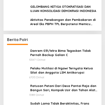
Kobarkan Semangat Merah Putih Hadirkan
Kepedulian Nyata untuk Negeri
GELOMBANG KETIGA OTOKRATISASI DAN
UJIAN KONSOLIDASI DEMOKRASI INDONESIA
Aktivitas Penebangan dan Pembakaran di
Areal Eks PBPH TPL Berpotensi Memicu
Konflik Sosial
Berita Polri
Danrem 031/Wira Bima Tegaskan Tidak
Pernah Backup Galian C
103471 Dilihat
Pelaku Mutilasi di Ngawi Ternyata Ketua
Silat dan Anggota LSM Antikorupsi
67013 Dilihat
Ratusan Petani Dari Desa Pantai Raja dan
Bangun Sari, Kompak Usir dan Tahan Alat
Berat Milik Hanafi Cs.
13989 Dilihat
Sudah Lama Tidak Beraktivitas, Frans