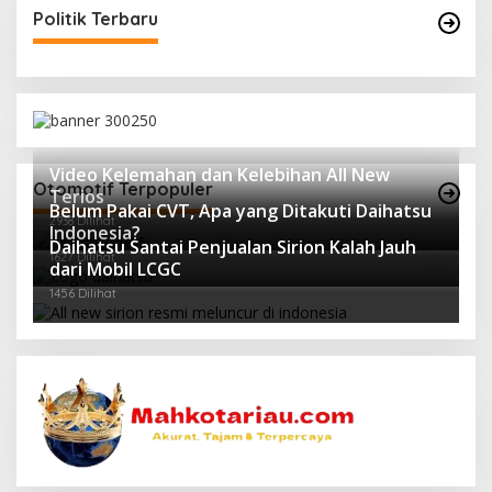
Politik Terbaru
Video Kelemahan dan Kelebihan All New
Otomotif Terpopuler
Terios
Belum Pakai CVT, Apa yang Ditakuti Daihatsu
2938 Dilihat
Indonesia?
Daihatsu Santai Penjualan Sirion Kalah Jauh
1627 Dilihat
dari Mobil LCGC
1456 Dilihat