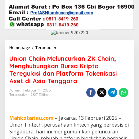
Homepage
/
Terpopuler
U
n
Union Chain Meluncurkan ZK Chain,
i
o
Menghubungkan Bursa Kripto
n
Teregulasi dan Platform Tokenisasi
C
Aset di Asia Tenggara
h
a
Admin
Februari 14, 2025
i
Terpopuler
9627 Dilihat
n
M
e
l
Mahkotariau.com
– Jakarta, 13 Februari 2025 –
u
Union Fintech, perusahaan fintech yang berbasis di
n
Singapura, hari ini mengumumkan peluncuran
c
u
Union Chain, sebuah platform blockchain berbasis