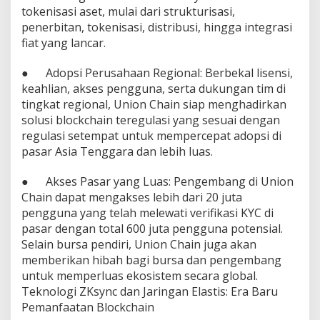
tokenisasi aset, mulai dari strukturisasi,
l
a
penerbitan, tokenisasi, distribusi, hingga integrasi
t
fiat yang lancar.
f
o
● Adopsi Perusahaan Regional: Berbekal lisensi,
r
keahlian, akses pengguna, serta dukungan tim di
m
T
tingkat regional, Union Chain siap menghadirkan
o
solusi blockchain teregulasi yang sesuai dengan
k
regulasi setempat untuk mempercepat adopsi di
e
pasar Asia Tenggara dan lebih luas.
n
i
s
● Akses Pasar yang Luas: Pengembang di Union
a
Chain dapat mengakses lebih dari 20 juta
s
pengguna yang telah melewati verifikasi KYC di
i
pasar dengan total 600 juta pengguna potensial.
A
s
Selain bursa pendiri, Union Chain juga akan
e
memberikan hibah bagi bursa dan pengembang
t
untuk memperluas ekosistem secara global.
d
Teknologi ZKsync dan Jaringan Elastis: Era Baru
i
Pemanfaatan Blockchain
A
s