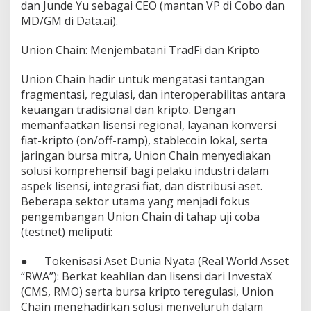
dan Junde Yu sebagai CEO (mantan VP di Cobo dan
B
MD/GM di Data.ai).
u
r
s
Union Chain: Menjembatani TradFi dan Kripto
a
K
Union Chain hadir untuk mengatasi tantangan
r
fragmentasi, regulasi, dan interoperabilitas antara
i
keuangan tradisional dan kripto. Dengan
p
t
memanfaatkan lisensi regional, layanan konversi
o
fiat-kripto (on/off-ramp), stablecoin lokal, serta
T
jaringan bursa mitra, Union Chain menyediakan
e
solusi komprehensif bagi pelaku industri dalam
r
e
aspek lisensi, integrasi fiat, dan distribusi aset.
g
Beberapa sektor utama yang menjadi fokus
u
pengembangan Union Chain di tahap uji coba
l
(testnet) meliputi:
a
s
i
● Tokenisasi Aset Dunia Nyata (Real World Asset
d
“RWA”): Berkat keahlian dan lisensi dari InvestaX
a
(CMS, RMO) serta bursa kripto teregulasi, Union
n
Chain menghadirkan solusi menyeluruh dalam
P