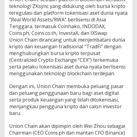
r
teknologi ZKsync yang didukung oleh bursa kripto
k
teregulasi dan platform tokenisasi aset dunia nyata
a
“Real World Assets/RWA” berlisensi di Asia
n
Z
Tenggara, termasuk Coinhako, INDODAX,
K
Coins.ph, Coins.co.th, InvestaX, dan IXSwap.
C
Union Chain dirancang untuk menjembatani dunia
h
kripto dan keuangan tradisional “TradFi” dengan
a
menghubungkan bursa kripto terpusat
i
n
(Centralized Crypto Exchange “CEX”) terkemuka
,
serta pelaku tokenisasi aset dunia nyata berlisensi
M
menggunakan teknologi blockchain terdepan.
e
n
Dengan ini, Union Chain membuka peluang pasar
g
h
dan peluang penggunaan baru bagi aset digital
u
serta produk keuangan yang telah ditokenisasi,
b
menjangkau pengguna kripto dan calon investor
u
baru.
n
g
k
Union Chain akan dipimpin oleh Wei Zhou sebagai
a
Chairman (CEO Coins.ph dan mantan CFO Binance)
n