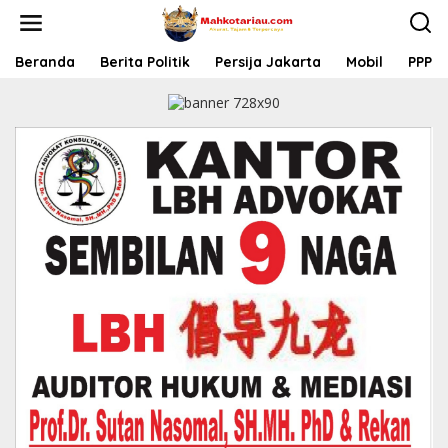
L
e
w
a
Beranda
Berita Politik
Persija Jakarta
Mobil
PPP
t
i
k
e
k
o
n
t
e
n