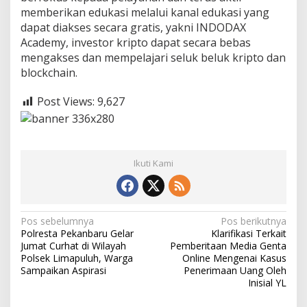
memberikan edukasi melalui kanal edukasi yang
dapat diakses secara gratis, yakni INDODAX
Academy, investor kripto dapat secara bebas
mengakses dan mempelajari seluk beluk kripto dan
blockchain.
Post Views:
9,627
Ikuti Kami
N
Pos sebelumnya
Pos berikutnya
Polresta Pekanbaru Gelar
Klarifikasi Terkait
a
Jumat Curhat di Wilayah
Pemberitaan Media Genta
v
Polsek Limapuluh, Warga
Online Mengenai Kasus
Sampaikan Aspirasi
Penerimaan Uang Oleh
i
Inisial YL
g