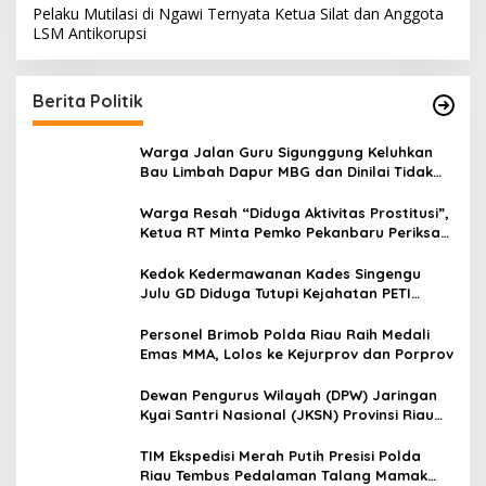
Pelaku Mutilasi di Ngawi Ternyata Ketua Silat dan Anggota
LSM Antikorupsi
Berita Politik
Warga Jalan Guru Sigunggung Keluhkan
Bau Limbah Dapur MBG dan Dinilai Tidak
Jalani SOP
Warga Resah “Diduga Aktivitas Prostitusi”,
Ketua RT Minta Pemko Pekanbaru Periksa
Legalitas dan Aktivitas Z Homestay di
Jalan Tanjung Datuk
Kedok Kedermawanan Kades Singengu
Julu GD Diduga Tutupi Kejahatan PETI
Kotanopan
Personel Brimob Polda Riau Raih Medali
Emas MMA, Lolos ke Kejurprov dan Porprov
Dewan Pengurus Wilayah (DPW) Jaringan
Kyai Santri Nasional (JKSN) Provinsi Riau
melakukan kunjungan silaturahmi dan
audiensi ke Badan Kesatuan Bangsa dan
TIM Ekspedisi Merah Putih Presisi Polda
Politik (Kesbangpol) Provinsi Riau
Riau Tembus Pedalaman Talang Mamak