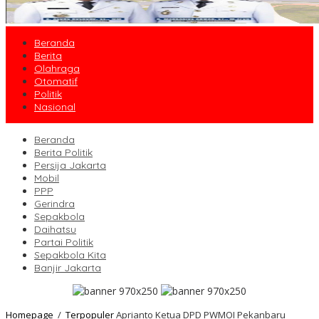
Beranda
Berita
Olahraga
Otomatif
Politik
Nasional
Beranda
Berita Politik
Persija Jakarta
Mobil
PPP
Gerindra
Sepakbola
Daihatsu
Partai Politik
Sepakbola Kita
Banjir Jakarta
Homepage
/
Terpopuler
Aprianto Ketua DPD PWMOI Pekanbaru