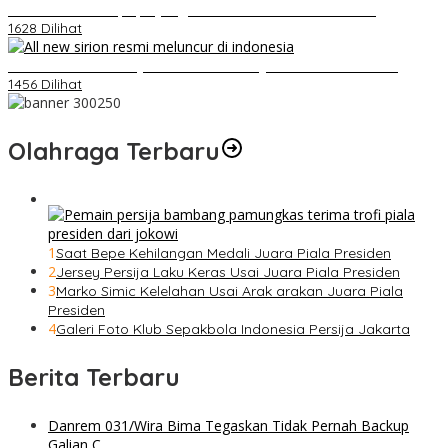
Belum Pakai CVT, Apa yang Ditakuti Daihatsu Indonesia?
1628 Dilihat
Daihatsu Santai Penjualan Sirion Kalah Jauh dari Mobil LCGC
1456 Dilihat
Olahraga Terbaru
1
Saat Bepe Kehilangan Medali Juara Piala Presiden
2
Jersey Persija Laku Keras Usai Juara Piala Presiden
3
Marko Simic Kelelahan Usai Arak arakan Juara Piala
Presiden
4
Galeri Foto Klub Sepakbola Indonesia Persija Jakarta
Berita Terbaru
Danrem 031/Wira Bima Tegaskan Tidak Pernah Backup
Galian C