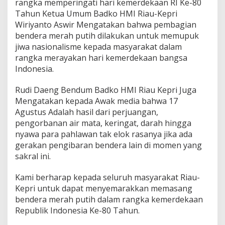
rangka memperingati hari kemerdekaan RI Ke-80
B
Tahun Ketua Umum Badko HMI Riau-Kepri
e
Wiriyanto Aswir Mengatakan bahwa pembagian
n
d
bendera merah putih dilakukan untuk memupuk
e
jiwa nasionalisme kepada masyarakat dalam
r
rangka merayakan hari kemerdekaan bangsa
a
Indonesia.
M
e
r
Rudi Daeng Bendum Badko HMI Riau Kepri Juga
a
Mengatakan kepada Awak media bahwa 17
h
Agustus Adalah hasil dari perjuangan,
P
pengorbanan air mata, keringat, darah hingga
u
t
nyawa para pahlawan tak elok rasanya jika ada
i
gerakan pengibaran bendera lain di momen yang
h
sakral ini.
D
a
Kami berharap kepada seluruh masyarakat Riau-
l
a
Kepri untuk dapat menyemarakkan memasang
m
bendera merah putih dalam rangka kemerdekaan
R
Republik Indonesia Ke-80 Tahun.
a
n