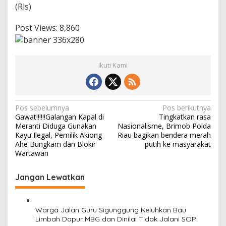
(Rls)
g
k
a
Post Views:
8,860
H
U
T
R
Ikuti Kami
I
K
e
-
N
8
Pos sebelumnya
Pos berikutnya
0
Gawat!!!!!!Galangan Kapal di
Tingkatkan rasa
a
T
Meranti Diduga Gunakan
Nasionalisme, Brimob Polda
a
v
Kayu Ilegal, Pemilik Akiong
Riau bagikan bendera merah
h
Ahe Bungkam dan Blokir
putih ke masyarakat
i
u
Wartawan
n
g
Jangan Lewatkan
a
s
i
Warga Jalan Guru Sigunggung Keluhkan Bau
Limbah Dapur MBG dan Dinilai Tidak Jalani SOP
p