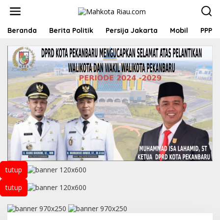
L
e
w
a
Beranda
Berita Politik
Persija Jakarta
Mobil
PPP
t
i
k
e
k
o
n
t
e
n
tutup
tutup