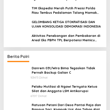
melakukan kunjungan silaturahmi dan
audiensi ke Badan Kesatuan Bangsa dan
TIM Ekspedisi Merah Putih Presisi Polda
Politik (Kesbangpol) Provinsi Riau
Riau Tembus Pedalaman Talang Mamak
Kobarkan Semangat Merah Putih Hadirkan
Kepedulian Nyata untuk Negeri
GELOMBANG KETIGA OTOKRATISASI DAN
UJIAN KONSOLIDASI DEMOKRASI INDONESIA
Aktivitas Penebangan dan Pembakaran di
Areal Eks PBPH TPL Berpotensi Memicu
Konflik Sosial
Berita Polri
Danrem 031/Wira Bima Tegaskan Tidak
Pernah Backup Galian C
103473 Dilihat
Pelaku Mutilasi di Ngawi Ternyata Ketua
Silat dan Anggota LSM Antikorupsi
67017 Dilihat
Ratusan Petani Dari Desa Pantai Raja dan
Bangun Sari, Kompak Usir dan Tahan Alat