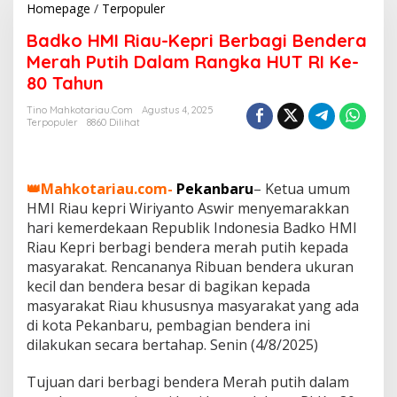
Homepage
/
Terpopuler
B
a
Badko HMI Riau-Kepri Berbagi Bendera
d
k
Merah Putih Dalam Rangka HUT RI Ke-
o
80 Tahun
H
M
Tino Mahkotariau.com
Agustus 4, 2025
I
Terpopuler
8860 Dilihat
R
i
a
u
👑Mahkotariau.com-
Pekanbaru
– Ketua umum
-
HMI Riau kepri Wiriyanto Aswir menyemarakkan
K
hari kemerdekaan Republik Indonesia Badko HMI
e
Riau Kepri berbagi bendera merah putih kepada
p
r
masyarakat. Rencananya Ribuan bendera ukuran
i
kecil dan bendera besar di bagikan kepada
B
masyarakat Riau khususnya masyarakat yang ada
e
di kota Pekanbaru, pembagian bendera ini
r
dilakukan secara bertahap. Senin (4/8/2025)
b
a
g
Tujuan dari berbagi bendera Merah putih dalam
i