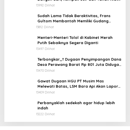
Berat Milik Hanafi Cs.
13992 Dilihat
Sudah Lama Tidak Beraktivitas, Frans
Gultom Membantah Memiliki Gudang
Penimbunan BBM
13812 Dilihat
Menteri-Menteri Tolol di Kabinet Merah
Putih Sebaiknya Segera Diganti
13497 Dilihat
Terbongkar,,!! Dugaan Penyimpangan Dana
Desa Perawang Barat Rp 801 Juta Diduga
Tidak Jelas Penggunaannya
13470 Dilihat
Gawat Dugaan HGU PT Musim Mas
Melewati Batas, LSM Bara Api Akan Lapor
ke APH dan Satgas PKH
13409 Dilihat
Perbanyaklah sedekah agar hidup lebih
indah
13222 Dilihat