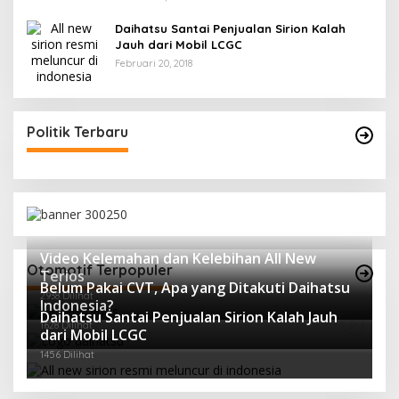
Daihatsu Santai Penjualan Sirion Kalah
Jauh dari Mobil LCGC
Februari 20, 2018
Politik Terbaru
Video Kelemahan dan Kelebihan All New
Otomotif Terpopuler
Terios
Belum Pakai CVT, Apa yang Ditakuti Daihatsu
2938 Dilihat
Indonesia?
Daihatsu Santai Penjualan Sirion Kalah Jauh
1628 Dilihat
dari Mobil LCGC
1456 Dilihat