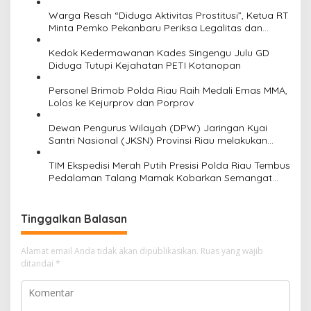
o
Warga Resah “Diduga Aktivitas Prostitusi”, Ketua RT
Minta Pemko Pekanbaru Periksa Legalitas dan
s
Aktivitas Z Homestay di Jalan Tanjung Datuk
Kedok Kedermawanan Kades Singengu Julu GD
Diduga Tutupi Kejahatan PETI Kotanopan
Personel Brimob Polda Riau Raih Medali Emas MMA,
Lolos ke Kejurprov dan Porprov
Dewan Pengurus Wilayah (DPW) Jaringan Kyai
Santri Nasional (JKSN) Provinsi Riau melakukan
kunjungan silaturahmi dan audiensi ke Badan
Kesatuan Bangsa dan Politik (Kesbangpol) Provinsi
TIM Ekspedisi Merah Putih Presisi Polda Riau Tembus
Riau
Pedalaman Talang Mamak Kobarkan Semangat
Merah Putih Hadirkan Kepedulian Nyata untuk
Negeri
Tinggalkan Balasan
Alamat email Anda tidak akan dipublikasikan.
Ruas yang wajib
ditandai
*