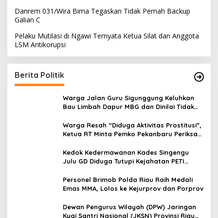
Danrem 031/Wira Bima Tegaskan Tidak Pernah Backup
Galian C
Pelaku Mutilasi di Ngawi Ternyata Ketua Silat dan Anggota
LSM Antikorupsi
Berita Politik
Warga Jalan Guru Sigunggung Keluhkan
Bau Limbah Dapur MBG dan Dinilai Tidak
Jalani SOP
Warga Resah “Diduga Aktivitas Prostitusi”,
Ketua RT Minta Pemko Pekanbaru Periksa
Legalitas dan Aktivitas Z Homestay di
Jalan Tanjung Datuk
Kedok Kedermawanan Kades Singengu
Julu GD Diduga Tutupi Kejahatan PETI
Kotanopan
Personel Brimob Polda Riau Raih Medali
Emas MMA, Lolos ke Kejurprov dan Porprov
Dewan Pengurus Wilayah (DPW) Jaringan
Kyai Santri Nasional (JKSN) Provinsi Riau