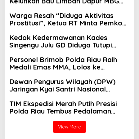
Keluhkan Bau Limbah Dapur MBG
dan Dinilai Tidak Jalani SOP
Warga Resah “Diduga Aktivitas
Prostitusi”, Ketua RT Minta Pemko
Pekanbaru Periksa Legalitas dan
Kedok Kedermawanan Kades
Aktivitas Z Homestay di Jalan
Singengu Julu GD Diduga Tutupi
Tanjung Datuk
Kejahatan PETI Kotanopan
Personel Brimob Polda Riau Raih
Medali Emas MMA, Lolos ke
Kejurprov dan Porprov
Dewan Pengurus Wilayah (DPW)
Jaringan Kyai Santri Nasional
(JKSN) Provinsi Riau melakukan
TIM Ekspedisi Merah Putih Presisi
kunjungan silaturahmi dan audiensi
Polda Riau Tembus Pedalaman
ke Badan Kesatuan Bangsa dan
Talang Mamak Kobarkan Semangat
Politik (Kesbangpol) Provinsi Riau
Merah Putih Hadirkan Kepedulian
View More
Nyata untuk Negeri