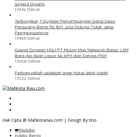
Segera Diganti
13496 Dilihat
Terbongkar,,!! Dugaan Penyimpangan Dana Desa
Perawang Barat Rp 801 Juta Diduga Tidak Jelas
Penggunaannya
13469 Dilihat
Gawat Dugaan HGU PT Musim Mas Melewati Batas, LSM
Bara Api Akan Lapor ke APH dan Satgas PKH
13408 Dilihat
Perbanyaklah sedekah agar hidup lebih indah
13222 Dilihat
Hak Cipta @ Mahkotariau.com | Design By tino
👑Redaksi
Indeks Berita