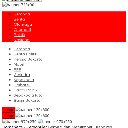
Beranda
Berita
Olahraga
Otomatif
Politik
Nasional
Beranda
Berita Politik
Persija Jakarta
Mobil
PPP
Gerindra
Sepakbola
Daihatsu
Partai Politik
Sepakbola Kita
Banjir Jakarta
tutup
tutup
Homepage
/
Terpopuler
Berbagi dan Mengimbau, Kapolres