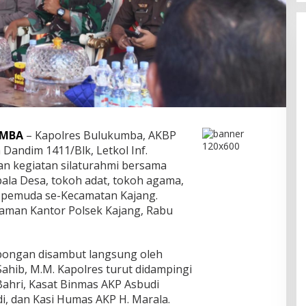
UMBA
– Kapolres Bulukumba, AKBP
a Dandim 1411/Blk, Letkol Inf.
an kegiatan silaturahmi bersama
pala Desa, tokoh adat, tokoh agama,
h pemuda se-Kecamatan Kajang.
alaman Kantor Polsek Kajang, Rabu
bongan disambut langsung oleh
Sahib, M.M. Kapolres turut didampingi
ahri, Kasat Binmas AKP Asbudi
adi, dan Kasi Humas AKP H. Marala.