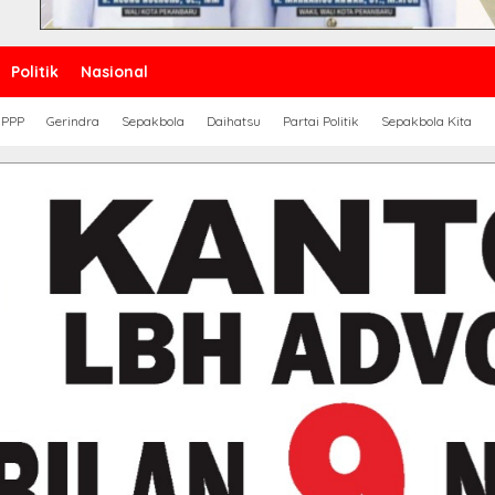
Politik
Nasional
PPP
Gerindra
Sepakbola
Daihatsu
Partai Politik
Sepakbola Kita