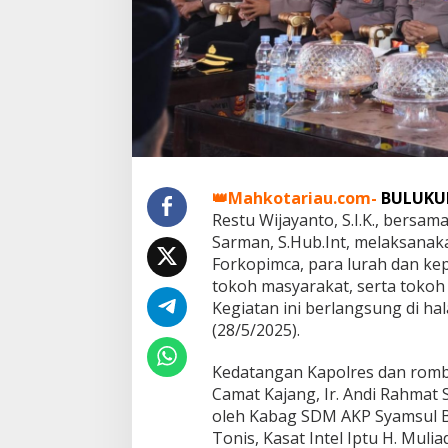
/
B
l
k
G
e
l
a
r
S
i
👑Mahkotariau.com-
BULUK
l
Restu Wijayanto, S.I.K., bersam
a
Sarman, S.Hub.Int, melaksanak
t
u
Forkopimca, para lurah dan ke
r
tokoh masyarakat, serta toko
a
Kegiatan ini berlangsung di h
h
(28/5/2025).
m
i
B
Kedatangan Kapolres dan rom
e
Camat Kajang, Ir. Andi Rahmat 
r
oleh Kabag SDM AKP Syamsul B
s
Tonis, Kasat Intel Iptu H. Muli
a