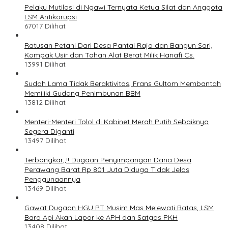
Pelaku Mutilasi di Ngawi Ternyata Ketua Silat dan Anggota
LSM Antikorupsi
67017 Dilihat
Ratusan Petani Dari Desa Pantai Raja dan Bangun Sari,
Kompak Usir dan Tahan Alat Berat Milik Hanafi Cs.
13991 Dilihat
Sudah Lama Tidak Beraktivitas, Frans Gultom Membantah
Memiliki Gudang Penimbunan BBM
13812 Dilihat
Menteri-Menteri Tolol di Kabinet Merah Putih Sebaiknya
Segera Diganti
13497 Dilihat
Terbongkar,,!! Dugaan Penyimpangan Dana Desa
Perawang Barat Rp 801 Juta Diduga Tidak Jelas
Penggunaannya
13469 Dilihat
Gawat Dugaan HGU PT Musim Mas Melewati Batas, LSM
Bara Api Akan Lapor ke APH dan Satgas PKH
13408 Dilihat