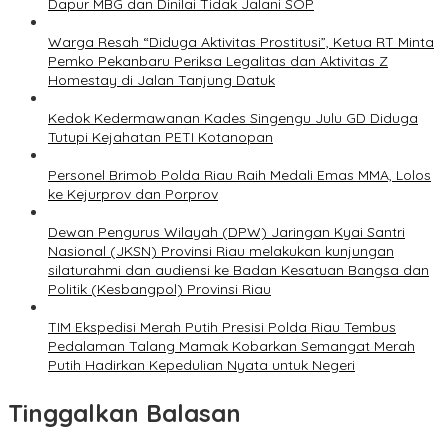
Dapur MBG dan Dinilai Tidak Jalani SOP
Warga Resah “Diduga Aktivitas Prostitusi”, Ketua RT Minta
Pemko Pekanbaru Periksa Legalitas dan Aktivitas Z
Homestay di Jalan Tanjung Datuk
Kedok Kedermawanan Kades Singengu Julu GD Diduga
Tutupi Kejahatan PETI Kotanopan
Personel Brimob Polda Riau Raih Medali Emas MMA, Lolos
ke Kejurprov dan Porprov
Dewan Pengurus Wilayah (DPW) Jaringan Kyai Santri
Nasional (JKSN) Provinsi Riau melakukan kunjungan
silaturahmi dan audiensi ke Badan Kesatuan Bangsa dan
Politik (Kesbangpol) Provinsi Riau
TIM Ekspedisi Merah Putih Presisi Polda Riau Tembus
Pedalaman Talang Mamak Kobarkan Semangat Merah
Putih Hadirkan Kepedulian Nyata untuk Negeri
Tinggalkan Balasan