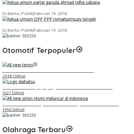
Ini Dia Hubungan Partai Garuda dengan Gerindra
Di Berita, Politik
|
Februari 19, 2018
Strategi PPP Menangkan Duet Ganjar dan Gus Yasin
Di Berita, Politik
|
Februari 19, 2018
Otomotif Terpopuler
Video Kelemahan dan Kelebihan All New Terios
2938 Dilihat
Belum Pakai CVT, Apa yang Ditakuti Daihatsu Indonesia?
1627 Dilihat
Daihatsu Santai Penjualan Sirion Kalah Jauh dari Mobil LCGC
1456 Dilihat
Olahraga Terbaru