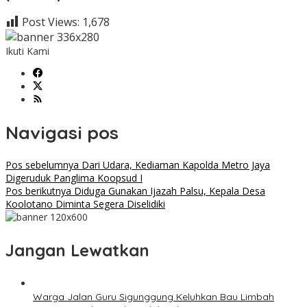
Post Views:
1,678
Ikuti Kami
Navigasi pos
Pos sebelumnya
Dari Udara, Kediaman Kapolda Metro Jaya
Digeruduk Panglima Koopsud I
Pos berikutnya
Diduga Gunakan Ijazah Palsu, Kepala Desa
Koolotano Diminta Segera Diselidiki
Jangan Lewatkan
Warga Jalan Guru Sigunggung Keluhkan Bau Limbah