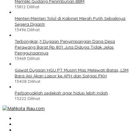
Memiliki Gudang Penimbunan BBM
13812 Dilihat
Menteri-Menteri Tolol di Kabinet Merah Putih Sebaiknya
Segera Diganti
13496 Dilihat
Terbongkar,,!! Dugaan Penyimpangan Dana Desa
Perawang Barat Rp 801 Juta Diduga Tidak Jelas
Penggunaannya
13469 Dilihat
Gawat Dugaan HGU PT Musim Mas Melewati Batas, LSM
Bara Api Akan Lapor ke APH dan Satgas PKH
13408 Dilihat
Perbanyaklah sedekah agar hidup lebih indah
13222 Dilihat