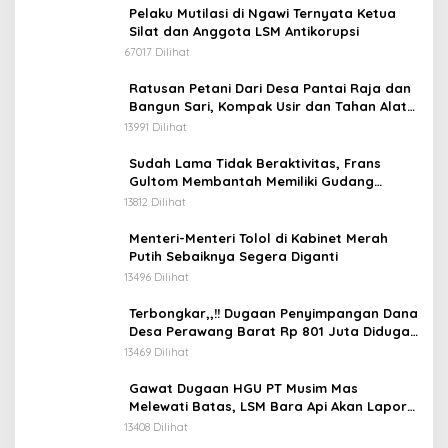
Pelaku Mutilasi di Ngawi Ternyata Ketua
Silat dan Anggota LSM Antikorupsi
67017 Dilihat
Ratusan Petani Dari Desa Pantai Raja dan
Bangun Sari, Kompak Usir dan Tahan Alat
Berat Milik Hanafi Cs.
13991 Dilihat
Sudah Lama Tidak Beraktivitas, Frans
Gultom Membantah Memiliki Gudang
Penimbunan BBM
13812 Dilihat
Menteri-Menteri Tolol di Kabinet Merah
Putih Sebaiknya Segera Diganti
13496 Dilihat
Terbongkar,,!! Dugaan Penyimpangan Dana
Desa Perawang Barat Rp 801 Juta Diduga
Tidak Jelas Penggunaannya
13469 Dilihat
Gawat Dugaan HGU PT Musim Mas
Melewati Batas, LSM Bara Api Akan Lapor
ke APH dan Satgas PKH
13408 Dilihat