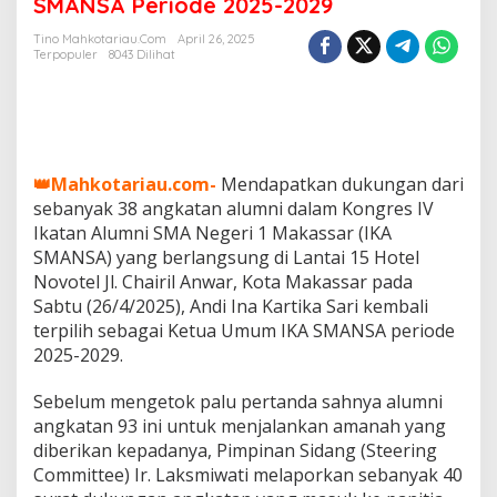
SMANSA Periode 2025-2029
u
n
Tino Mahkotariau.com
April 26, 2025
g
Terpopuler
8043 Dilihat
3
8
A
n
g
k
👑Mahkotariau.com-
Mendapatkan dukungan dari
a
sebanyak 38 angkatan alumni dalam Kongres IV
t
Ikatan Alumni SMA Negeri 1 Makassar (IKA
a
n
SMANSA) yang berlangsung di Lantai 15 Hotel
A
Novotel Jl. Chairil Anwar, Kota Makassar pada
l
Sabtu (26/4/2025), Andi Ina Kartika Sari kembali
u
terpilih sebagai Ketua Umum IKA SMANSA periode
m
n
2025-2029.
i
,
Sebelum mengetok palu pertanda sahnya alumni
A
angkatan 93 ini untuk menjalankan amanah yang
n
diberikan kepadanya, Pimpinan Sidang (Steering
d
i
Committee) Ir. Laksmiwati melaporkan sebanyak 40
I