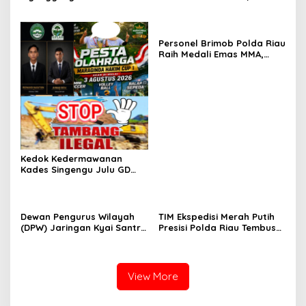
Limbah Dapur MBG dan
RT Minta Pemko Pekanbaru
Dinilai Tidak Jalani SOP
Periksa Legalitas dan
Aktivitas Z Homestay di
Jalan Tanjung Datuk
Personel Brimob Polda Riau
Raih Medali Emas MMA,
Lolos ke Kejurprov dan
Porprov
Kedok Kedermawanan
Kades Singengu Julu GD
Diduga Tutupi Kejahatan
PETI Kotanopan
Dewan Pengurus Wilayah
TIM Ekspedisi Merah Putih
(DPW) Jaringan Kyai Santri
Presisi Polda Riau Tembus
Nasional (JKSN) Provinsi
Pedalaman Talang Mamak
Riau melakukan kunjungan
Kobarkan Semangat Merah
silaturahmi dan audiensi ke
Putih Hadirkan Kepedulian
Badan Kesatuan Bangsa
Nyata untuk Negeri
View More
dan Politik (Kesbangpol)
Provinsi Riau