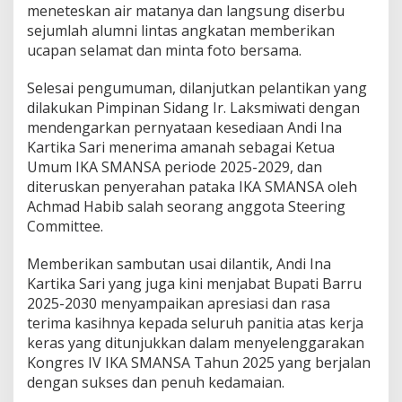
meneteskan air matanya dan langsung diserbu
n
sejumlah alumni lintas angkatan memberikan
I
K
ucapan selamat dan minta foto bersama.
A
S
Selesai pengumuman, dilanjutkan pelantikan yang
M
dilakukan Pimpinan Sidang Ir. Laksmiwati dengan
A
mendengarkan pernyataan kesediaan Andi Ina
N
S
Kartika Sari menerima amanah sebagai Ketua
A
Umum IKA SMANSA periode 2025-2029, dan
P
diteruskan penyerahan pataka IKA SMANSA oleh
e
Achmad Habib salah seorang anggota Steering
r
i
Committee.
o
d
Memberikan sambutan usai dilantik, Andi Ina
e
Kartika Sari yang juga kini menjabat Bupati Barru
2
2025-2030 menyampaikan apresiasi dan rasa
0
2
terima kasihnya kepada seluruh panitia atas kerja
5
keras yang ditunjukkan dalam menyelenggarakan
-
Kongres IV IKA SMANSA Tahun 2025 yang berjalan
2
dengan sukses dan penuh kedamaian.
0
2