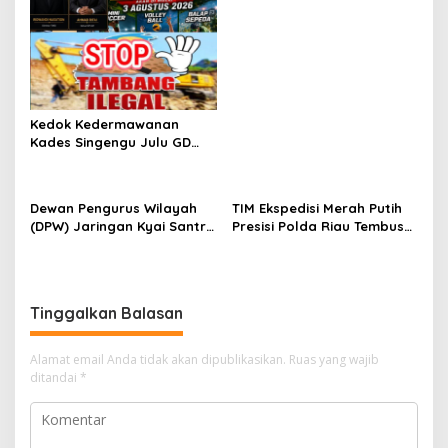
Porprov
Kedok Kedermawanan
Kades Singengu Julu GD
Diduga Tutupi Kejahatan
PETI Kotanopan
Dewan Pengurus Wilayah
TIM Ekspedisi Merah Putih
(DPW) Jaringan Kyai Santri
Presisi Polda Riau Tembus
Nasional (JKSN) Provinsi
Pedalaman Talang Mamak
Riau melakukan kunjungan
Kobarkan Semangat Merah
silaturahmi dan audiensi ke
Putih Hadirkan Kepedulian
Badan Kesatuan Bangsa
Nyata untuk Negeri
Tinggalkan Balasan
dan Politik (Kesbangpol)
Provinsi Riau
Alamat email Anda tidak akan dipublikasikan.
Ruas yang wajib
ditandai
*