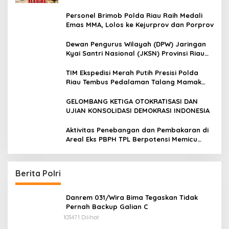
Personel Brimob Polda Riau Raih Medali
Emas MMA, Lolos ke Kejurprov dan Porprov
Dewan Pengurus Wilayah (DPW) Jaringan
Kyai Santri Nasional (JKSN) Provinsi Riau
melakukan kunjungan silaturahmi dan
audiensi ke Badan Kesatuan Bangsa dan
TIM Ekspedisi Merah Putih Presisi Polda
Politik (Kesbangpol) Provinsi Riau
Riau Tembus Pedalaman Talang Mamak
Kobarkan Semangat Merah Putih Hadirkan
Kepedulian Nyata untuk Negeri
GELOMBANG KETIGA OTOKRATISASI DAN
UJIAN KONSOLIDASI DEMOKRASI INDONESIA
Aktivitas Penebangan dan Pembakaran di
Areal Eks PBPH TPL Berpotensi Memicu
Konflik Sosial
Berita Polri
Danrem 031/Wira Bima Tegaskan Tidak
Pernah Backup Galian C
103471 Dilihat