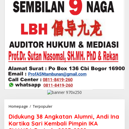
Homepage
/
Terpopuler
D
i
Didukung 38 Angkatan Alumni, Andi Ina
d
u
Kartika Sari Kembali Pimpin IKA
k