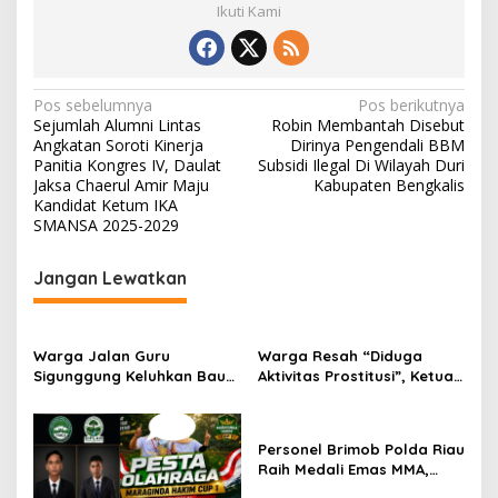
Ikuti Kami
N
Pos sebelumnya
Pos berikutnya
Sejumlah Alumni Lintas
Robin Membantah Disebut
a
Angkatan Soroti Kinerja
Dirinya Pengendali BBM
v
Panitia Kongres IV, Daulat
Subsidi Ilegal Di Wilayah Duri
Jaksa Chaerul Amir Maju
Kabupaten Bengkalis
i
Kandidat Ketum IKA
SMANSA 2025-2029
g
a
Jangan Lewatkan
s
i
p
Warga Jalan Guru
Warga Resah “Diduga
Sigunggung Keluhkan Bau
Aktivitas Prostitusi”, Ketua
o
Limbah Dapur MBG dan
RT Minta Pemko Pekanbaru
s
Dinilai Tidak Jalani SOP
Periksa Legalitas dan
Aktivitas Z Homestay di
Personel Brimob Polda Riau
Jalan Tanjung Datuk
Raih Medali Emas MMA,
Lolos ke Kejurprov dan