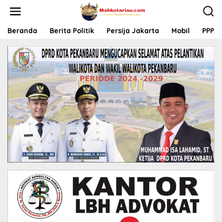
L
e
w
a
Beranda
Berita Politik
Persija Jakarta
Mobil
PPP
t
i
k
e
k
o
n
t
e
n