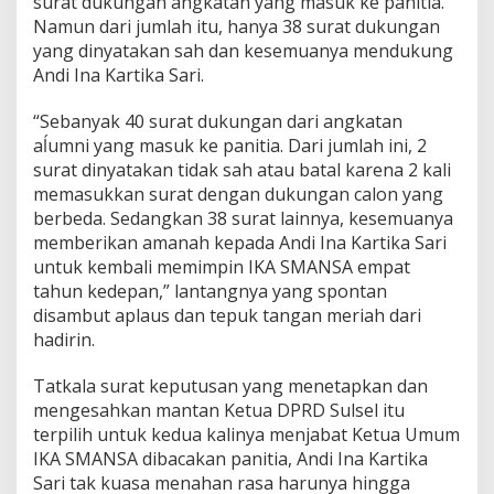
surat dukungan angkatan yang masuk ke panitia.
n
Namun dari jumlah itu, hanya 38 surat dukungan
a
yang dinyatakan sah dan kesemuanya mendukung
K
Andi Ina Kartika Sari.
a
r
t
“Sebanyak 40 surat dukungan dari angkatan
i
aĺumni yang masuk ke panitia. Dari jumlah ini, 2
k
surat dinyatakan tidak sah atau batal karena 2 kali
a
memasukkan surat dengan dukungan calon yang
S
a
berbeda. Sedangkan 38 surat lainnya, kesemuanya
r
memberikan amanah kepada Andi Ina Kartika Sari
i
untuk kembali memimpin IKA SMANSA empat
K
tahun kedepan,” lantangnya yang spontan
e
m
disambut aplaus dan tepuk tangan meriah dari
b
hadirin.
a
l
Tatkala surat keputusan yang menetapkan dan
i
mengesahkan mantan Ketua DPRD Sulsel itu
P
i
terpilih untuk kedua kalinya menjabat Ketua Umum
m
IKA SMANSA dibacakan panitia, Andi Ina Kartika
p
Sari tak kuasa menahan rasa harunya hingga
i