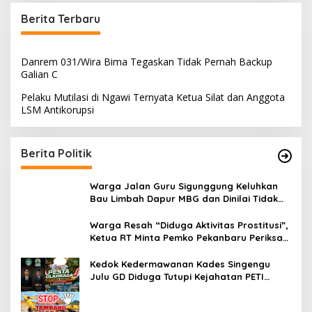
Berita Terbaru
Danrem 031/Wira Bima Tegaskan Tidak Pernah Backup
Galian C
Pelaku Mutilasi di Ngawi Ternyata Ketua Silat dan Anggota
LSM Antikorupsi
Berita Politik
Warga Jalan Guru Sigunggung Keluhkan
Bau Limbah Dapur MBG dan Dinilai Tidak
Jalani SOP
Warga Resah “Diduga Aktivitas Prostitusi”,
Ketua RT Minta Pemko Pekanbaru Periksa
Legalitas dan Aktivitas Z Homestay di
Jalan Tanjung Datuk
Kedok Kedermawanan Kades Singengu
Julu GD Diduga Tutupi Kejahatan PETI
Kotanopan