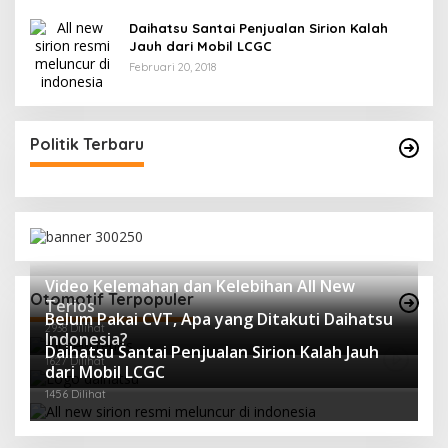
Daihatsu Santai Penjualan Sirion Kalah
Jauh dari Mobil LCGC
Februari 20, 2018
Politik Terbaru
Video Kelemahan dan Kelebihan All New
Otomotif Terpopuler
Terios
Belum Pakai CVT, Apa yang Ditakuti Daihatsu
2938 Dilihat
Indonesia?
Daihatsu Santai Penjualan Sirion Kalah Jauh
1627 Dilihat
dari Mobil LCGC
1456 Dilihat