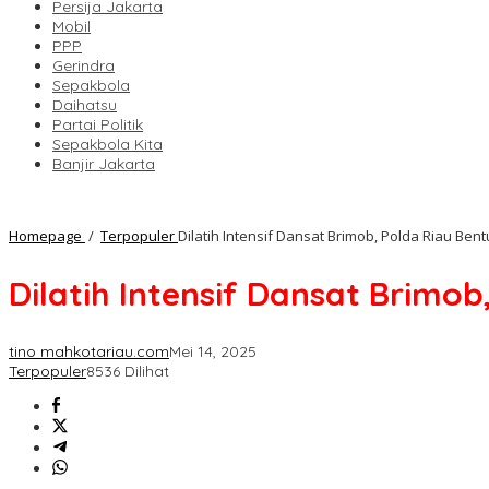
Persija Jakarta
Mobil
PPP
Gerindra
Sepakbola
Daihatsu
Partai Politik
Sepakbola Kita
Banjir Jakarta
Homepage
/
Terpopuler
Dilatih Intensif Dansat Brimob, Polda Riau Ben
Dilatih Intensif Dansat Brimo
tino mahkotariau.com
Mei 14, 2025
Terpopuler
8536 Dilihat