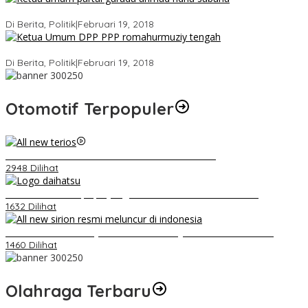
Ini Dia Hubungan Partai Garuda dengan Gerindra
Di Berita, Politik
|
Februari 19, 2018
Strategi PPP Menangkan Duet Ganjar dan Gus Yasin
Di Berita, Politik
|
Februari 19, 2018
Otomotif Terpopuler
Video Kelemahan dan Kelebihan All New Terios
2948 Dilihat
Belum Pakai CVT, Apa yang Ditakuti Daihatsu Indonesia?
1632 Dilihat
Daihatsu Santai Penjualan Sirion Kalah Jauh dari Mobil LCGC
1460 Dilihat
Olahraga Terbaru