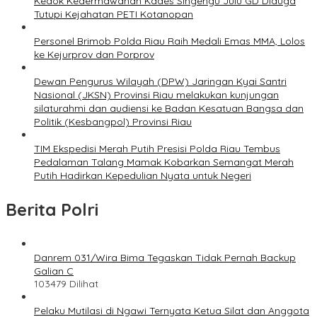
Kedok Kedermawanan Kades Singengu Julu GD Diduga
Tutupi Kejahatan PETI Kotanopan
Personel Brimob Polda Riau Raih Medali Emas MMA, Lolos
ke Kejurprov dan Porprov
Dewan Pengurus Wilayah (DPW) Jaringan Kyai Santri
Nasional (JKSN) Provinsi Riau melakukan kunjungan
silaturahmi dan audiensi ke Badan Kesatuan Bangsa dan
Politik (Kesbangpol) Provinsi Riau
TIM Ekspedisi Merah Putih Presisi Polda Riau Tembus
Pedalaman Talang Mamak Kobarkan Semangat Merah
Putih Hadirkan Kepedulian Nyata untuk Negeri
Berita Polri
Danrem 031/Wira Bima Tegaskan Tidak Pernah Backup
Galian C
103479 Dilihat
Pelaku Mutilasi di Ngawi Ternyata Ketua Silat dan Anggota