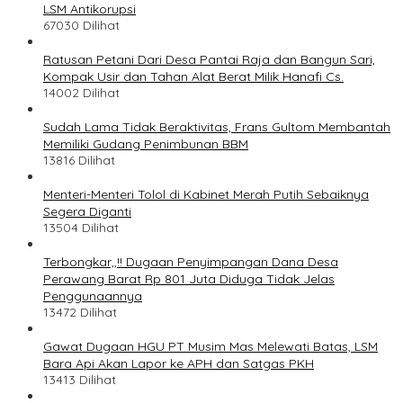
LSM Antikorupsi
67030 Dilihat
Ratusan Petani Dari Desa Pantai Raja dan Bangun Sari,
Kompak Usir dan Tahan Alat Berat Milik Hanafi Cs.
14002 Dilihat
Sudah Lama Tidak Beraktivitas, Frans Gultom Membantah
Memiliki Gudang Penimbunan BBM
13816 Dilihat
Menteri-Menteri Tolol di Kabinet Merah Putih Sebaiknya
Segera Diganti
13504 Dilihat
Terbongkar,,!! Dugaan Penyimpangan Dana Desa
Perawang Barat Rp 801 Juta Diduga Tidak Jelas
Penggunaannya
13472 Dilihat
Gawat Dugaan HGU PT Musim Mas Melewati Batas, LSM
Bara Api Akan Lapor ke APH dan Satgas PKH
13413 Dilihat