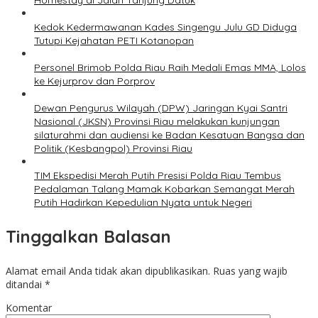
Homestay di Jalan Tanjung Datuk
Kedok Kedermawanan Kades Singengu Julu GD Diduga
Tutupi Kejahatan PETI Kotanopan
Personel Brimob Polda Riau Raih Medali Emas MMA, Lolos
ke Kejurprov dan Porprov
Dewan Pengurus Wilayah (DPW) Jaringan Kyai Santri
Nasional (JKSN) Provinsi Riau melakukan kunjungan
silaturahmi dan audiensi ke Badan Kesatuan Bangsa dan
Politik (Kesbangpol) Provinsi Riau
TIM Ekspedisi Merah Putih Presisi Polda Riau Tembus
Pedalaman Talang Mamak Kobarkan Semangat Merah
Putih Hadirkan Kepedulian Nyata untuk Negeri
Tinggalkan Balasan
Alamat email Anda tidak akan dipublikasikan.
Ruas yang wajib
ditandai
*
Komentar