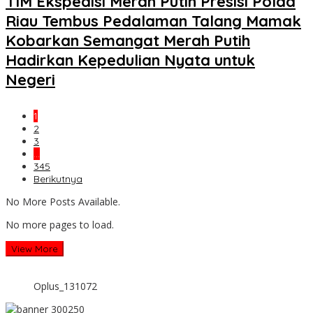
TIM Ekspedisi Merah Putih Presisi Polda
Riau Tembus Pedalaman Talang Mamak
Kobarkan Semangat Merah Putih
Hadirkan Kepedulian Nyata untuk
Negeri
1
2
3
…
345
Berikutnya
No More Posts Available.
No more pages to load.
View More
Oplus_131072