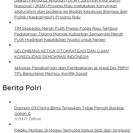
Dewan Pengurus Wilayah (DPW) Jaringan Kyai Santri
Nasional (JKSN) Provinsi Riau melakukan kunjungan
silaturahmi dan audiensi ke Badan Kesatuan Bangsa dan
Politik (Kesbangpol) Provinsi Riau
TIM Ekspedisi Merah Putih Presisi Polda Riau Tembus
Pedalaman Talang Mamak Kobarkan Semangat Merah
Putih Hadirkan Kepedulian Nyata untuk Negeri
GELOMBANG KETIGA OTOKRATISASI DAN UJIAN
KONSOLIDASI DEMOKRASI INDONESIA
Aktivitas Penebangan dan Pembakaran di Areal Eks PBPH
TPL Berpotensi Memicu Konflik Sosial
Berita Polri
Danrem 031/Wira Bima Tegaskan Tidak Pernah Backup
Galian C
103471 Dilihat
Pelaku Mutilasi di Ngawi Ternyata Ketua Silat dan Anggota