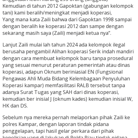
Kemudian di tahun 2012 Gapoktan (gabungan kelompok
tani) kami beralih/meningkat menjadi koperasi,
Yang mana kata Zaili bahwa dari Gapoktan 1998 sampai
dengan beralih ke koperasi 2012 dan sampe dengan
sekarang masih saya (Zaili) menjadi ketua nya”.
Lanjut Zaili mulai lah tahun 2024 ada kelompok ilegal
berusaha pengambil Alihan koperasi Serik indah mandiri
dengan cara membuat kelompok baru tanpa prosedural
yang sesuai menurut peraturan pemerintah atau dinas
koperasi, adapun Oknum beriniasial EN (Fungsional
Pengawas Ahli Muda Bidang Kelembagaan Penyuluhan
Koperasi kampar) memfasilitasi RALB tersebut tanpa
adanya Surat Tugas yang SAH dari dinas koperasi,
kemudian ber inisial J (oknum kades) kemudian inisial W,
HK dan DS.
Sebelum nya mereka pernah melaporkan pihak Zaili ke
polres Kampar, dengan laporan tindak pidana
penggelapan, tapi hasil gelar perkara dari pihak
kepolisian yang di lakukan di Polda Riau tindak pidana