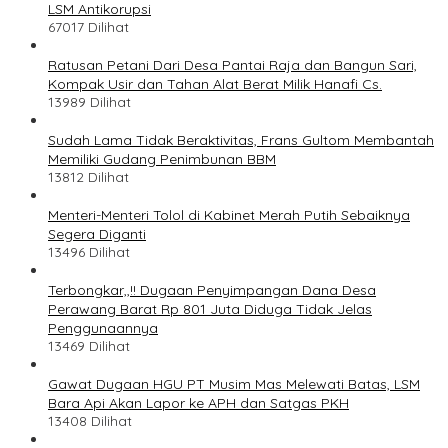
LSM Antikorupsi
67017 Dilihat
Ratusan Petani Dari Desa Pantai Raja dan Bangun Sari,
Kompak Usir dan Tahan Alat Berat Milik Hanafi Cs.
13989 Dilihat
Sudah Lama Tidak Beraktivitas, Frans Gultom Membantah
Memiliki Gudang Penimbunan BBM
13812 Dilihat
Menteri-Menteri Tolol di Kabinet Merah Putih Sebaiknya
Segera Diganti
13496 Dilihat
Terbongkar,,!! Dugaan Penyimpangan Dana Desa
Perawang Barat Rp 801 Juta Diduga Tidak Jelas
Penggunaannya
13469 Dilihat
Gawat Dugaan HGU PT Musim Mas Melewati Batas, LSM
Bara Api Akan Lapor ke APH dan Satgas PKH
13408 Dilihat