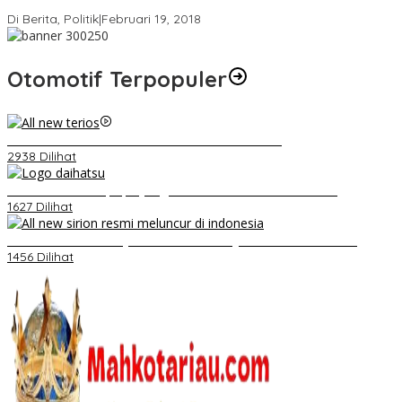
Strategi PPP Menangkan Duet Ganjar dan Gus Yasin
Di Berita, Politik
|
Februari 19, 2018
Otomotif Terpopuler
Video Kelemahan dan Kelebihan All New Terios
2938 Dilihat
Belum Pakai CVT, Apa yang Ditakuti Daihatsu Indonesia?
1627 Dilihat
Daihatsu Santai Penjualan Sirion Kalah Jauh dari Mobil LCGC
1456 Dilihat