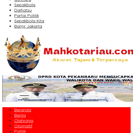
Sepakbola
Daihatsu
Partai Politik
Sepakbola Kita
Banjir Jakarta
Beranda
Berita
Olahraga
Otomatif
Politik