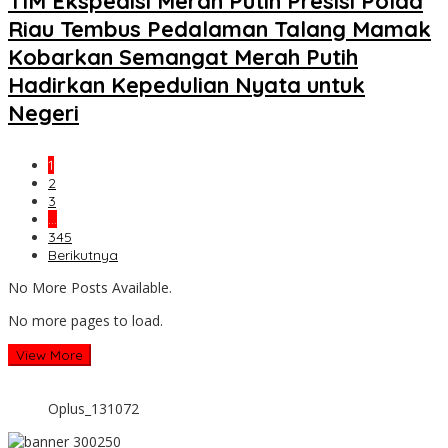
TIM Ekspedisi Merah Putih Presisi Polda
Riau Tembus Pedalaman Talang Mamak
Kobarkan Semangat Merah Putih
Hadirkan Kepedulian Nyata untuk
Negeri
1
2
3
…
345
Berikutnya
No More Posts Available.
No more pages to load.
View More
Oplus_131072