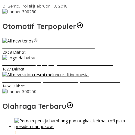
Strategi PPP Menangkan Duet Ganjar dan Gus Yasin
Di Berita, Politik
|
Februari 19, 2018
Otomotif Terpopuler
Video Kelemahan dan Kelebihan All New Terios
2938 Dilihat
Belum Pakai CVT, Apa yang Ditakuti Daihatsu Indonesia?
1627 Dilihat
Daihatsu Santai Penjualan Sirion Kalah Jauh dari Mobil LCGC
1456 Dilihat
Olahraga Terbaru
1