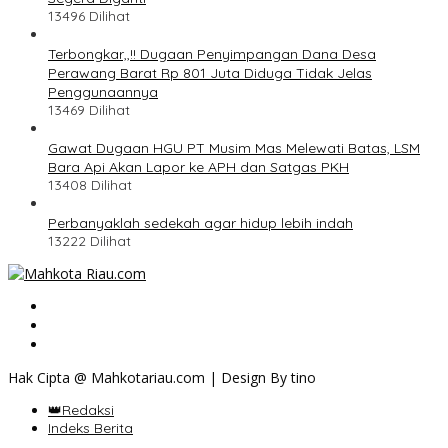
13496 Dilihat
Terbongkar,,!! Dugaan Penyimpangan Dana Desa
Perawang Barat Rp 801 Juta Diduga Tidak Jelas
Penggunaannya
13469 Dilihat
Gawat Dugaan HGU PT Musim Mas Melewati Batas, LSM
Bara Api Akan Lapor ke APH dan Satgas PKH
13408 Dilihat
Perbanyaklah sedekah agar hidup lebih indah
13222 Dilihat
Hak Cipta @ Mahkotariau.com | Design By tino
👑Redaksi
Indeks Berita