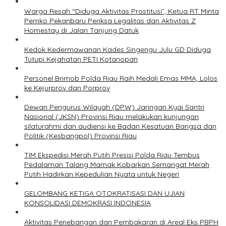
Warga Resah “Diduga Aktivitas Prostitusi”, Ketua RT Minta
Pemko Pekanbaru Periksa Legalitas dan Aktivitas Z
Homestay di Jalan Tanjung Datuk
Kedok Kedermawanan Kades Singengu Julu GD Diduga
Tutupi Kejahatan PETI Kotanopan
Personel Brimob Polda Riau Raih Medali Emas MMA, Lolos
ke Kejurprov dan Porprov
Dewan Pengurus Wilayah (DPW) Jaringan Kyai Santri
Nasional (JKSN) Provinsi Riau melakukan kunjungan
silaturahmi dan audiensi ke Badan Kesatuan Bangsa dan
Politik (Kesbangpol) Provinsi Riau
TIM Ekspedisi Merah Putih Presisi Polda Riau Tembus
Pedalaman Talang Mamak Kobarkan Semangat Merah
Putih Hadirkan Kepedulian Nyata untuk Negeri
GELOMBANG KETIGA OTOKRATISASI DAN UJIAN
KONSOLIDASI DEMOKRASI INDONESIA
Aktivitas Penebangan dan Pembakaran di Areal Eks PBPH