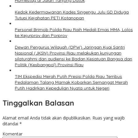
Homestay di Jalan Tanjung Datuk
Kedok Kedermawanan Kades Singengu Julu GD Diduga
Tutupi Kejahatan PETI Kotanopan
Personel Brimob Polda Riau Raih Medali Emas MMA, Lolos
ke Kejurprov dan Porprov
Dewan Pengurus Wilayah (DPW) Jaringan Kyai Santri
Nasional (JKSN) Provinsi Riau melakukan kunjungan
silaturahmi dan audiensi ke Badan Kesatuan Bangsa dan
Politik (Kesbangpol) Provinsi Riau
TIM Ekspedisi Merah Putih Presisi Polda Riau Tembus
Pedalaman Talang Mamak Kobarkan Semangat Merah
Putih Hadirkan Kepedulian Nyata untuk Negeri
Tinggalkan Balasan
Alamat email Anda tidak akan dipublikasikan.
Ruas yang wajib
ditandai
*
Komentar