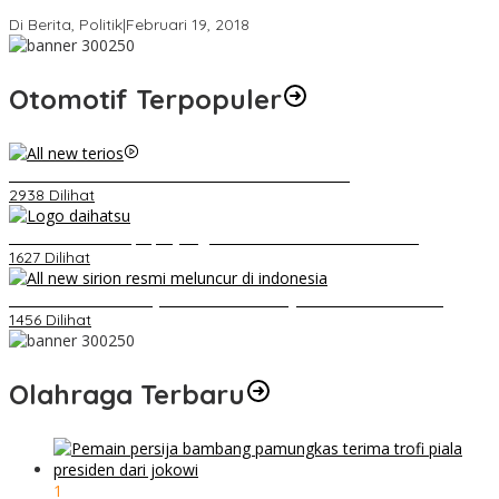
Strategi PPP Menangkan Duet Ganjar dan Gus Yasin
Di Berita, Politik
|
Februari 19, 2018
Otomotif Terpopuler
Video Kelemahan dan Kelebihan All New Terios
2938 Dilihat
Belum Pakai CVT, Apa yang Ditakuti Daihatsu Indonesia?
1627 Dilihat
Daihatsu Santai Penjualan Sirion Kalah Jauh dari Mobil LCGC
1456 Dilihat
Olahraga Terbaru
1