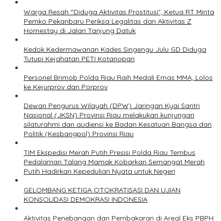
Warga Resah “Diduga Aktivitas Prostitusi”, Ketua RT Minta
Pemko Pekanbaru Periksa Legalitas dan Aktivitas Z
Homestay di Jalan Tanjung Datuk
Kedok Kedermawanan Kades Singengu Julu GD Diduga
Tutupi Kejahatan PETI Kotanopan
Personel Brimob Polda Riau Raih Medali Emas MMA, Lolos
ke Kejurprov dan Porprov
Dewan Pengurus Wilayah (DPW) Jaringan Kyai Santri
Nasional (JKSN) Provinsi Riau melakukan kunjungan
silaturahmi dan audiensi ke Badan Kesatuan Bangsa dan
Politik (Kesbangpol) Provinsi Riau
TIM Ekspedisi Merah Putih Presisi Polda Riau Tembus
Pedalaman Talang Mamak Kobarkan Semangat Merah
Putih Hadirkan Kepedulian Nyata untuk Negeri
GELOMBANG KETIGA OTOKRATISASI DAN UJIAN
KONSOLIDASI DEMOKRASI INDONESIA
Aktivitas Penebangan dan Pembakaran di Areal Eks PBPH