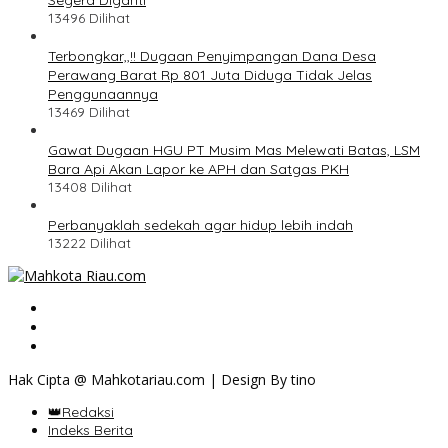
Segera Diganti
13496 Dilihat
Terbongkar,,!! Dugaan Penyimpangan Dana Desa
Perawang Barat Rp 801 Juta Diduga Tidak Jelas
Penggunaannya
13469 Dilihat
Gawat Dugaan HGU PT Musim Mas Melewati Batas, LSM
Bara Api Akan Lapor ke APH dan Satgas PKH
13408 Dilihat
Perbanyaklah sedekah agar hidup lebih indah
13222 Dilihat
Hak Cipta @ Mahkotariau.com | Design By tino
👑Redaksi
Indeks Berita