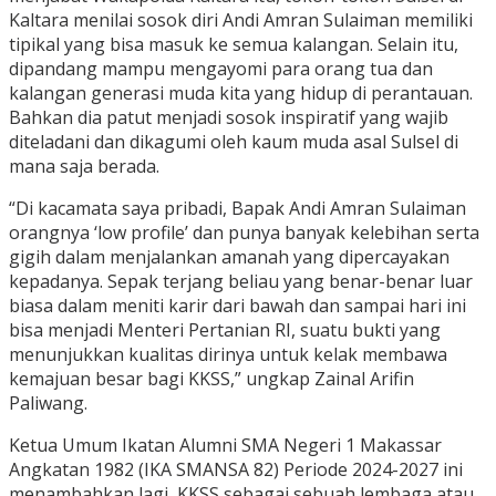
Kaltara menilai sosok diri Andi Amran Sulaiman memiliki
tipikal yang bisa masuk ke semua kalangan. Selain itu,
dipandang mampu mengayomi para orang tua dan
kalangan generasi muda kita yang hidup di perantauan.
Bahkan dia patut menjadi sosok inspiratif yang wajib
diteladani dan dikagumi oleh kaum muda asal Sulsel di
mana saja berada.
“Di kacamata saya pribadi, Bapak Andi Amran Sulaiman
orangnya ‘low profile’ dan punya banyak kelebihan serta
gigih dalam menjalankan amanah yang dipercayakan
kepadanya. Sepak terjang beliau yang benar-benar luar
biasa dalam meniti karir dari bawah dan sampai hari ini
bisa menjadi Menteri Pertanian RI, suatu bukti yang
menunjukkan kualitas dirinya untuk kelak membawa
kemajuan besar bagi KKSS,” ungkap Zainal Arifin
Paliwang.
Ketua Umum Ikatan Alumni SMA Negeri 1 Makassar
Angkatan 1982 (IKA SMANSA 82) Periode 2024-2027 ini
menambahkan lagi, KKSS sebagai sebuah lembaga atau