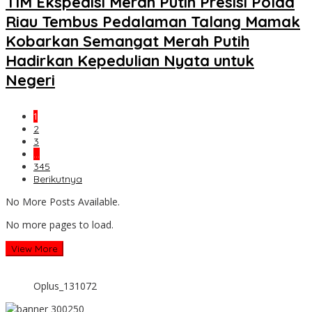
TIM Ekspedisi Merah Putih Presisi Polda
Riau Tembus Pedalaman Talang Mamak
Kobarkan Semangat Merah Putih
Hadirkan Kepedulian Nyata untuk
Negeri
1
2
3
…
345
Berikutnya
No More Posts Available.
No more pages to load.
View More
Oplus_131072