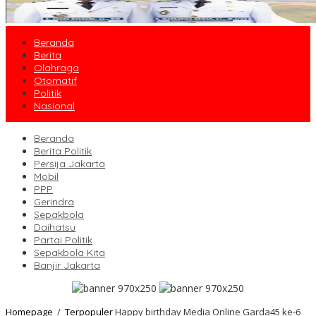
Beranda
Berita
Olahraga
Otomatif
Politik
Nasional
Beranda
Berita Politik
Persija Jakarta
Mobil
PPP
Gerindra
Sepakbola
Daihatsu
Partai Politik
Sepakbola Kita
Banjir Jakarta
Homepage
/
Terpopuler
Happy birthday Media Online Garda45 ke-6