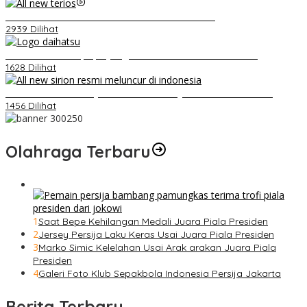
Video Kelemahan dan Kelebihan All New Terios
2939 Dilihat
Belum Pakai CVT, Apa yang Ditakuti Daihatsu Indonesia?
1628 Dilihat
Daihatsu Santai Penjualan Sirion Kalah Jauh dari Mobil LCGC
1456 Dilihat
Olahraga Terbaru
1
Saat Bepe Kehilangan Medali Juara Piala Presiden
2
Jersey Persija Laku Keras Usai Juara Piala Presiden
3
Marko Simic Kelelahan Usai Arak arakan Juara Piala
Presiden
4
Galeri Foto Klub Sepakbola Indonesia Persija Jakarta
Berita Terbaru