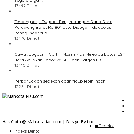
Segera Diganti
13497 Dilihat
Terbongkar,,!! Dugaan Penyimpangan Dana Desa
Perawang Barat Rp 801 Juta Diduga Tidak Jelas
Penggunaannya
13470 Dilihat
Gawat Dugaan HGU PT Musim Mas Melewati Batas, LSM
Bara Api Akan Lapor ke APH dan Satgas PKH
13410 Dilihat
Perbanyaklah sedekah agar hidup lebih indah
13224 Dilihat
Hak Cipta @ Mahkotariau.com | Design By tino
👑Redaksi
Indeks Berita