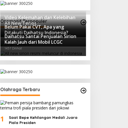
Video Kelemahan dan Kelebihan
Otomotif Terpopuler
All New Terios
Belum Pakai CVT, Apa yang
2942 Dilihat
Ditakuti Daihatsu Indonesia?
Daihatsu Santai Penjualan Sirion
1629 Dilihat
Kalah Jauh dari Mobil LCGC
1457 Dilihat
Olahraga Terbaru
1
Saat Bepe Kehilangan Medali Juara
Piala Presiden