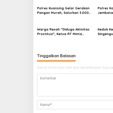
s
Polres Kuansing Gelar Gerakan
Polres K
i
Pangan Murah, Salurkan 3.000
Jembatan
p
Kg Beras SPHP untuk Masyarakat
Hasil Re
Jambu K
o
Warga Resah “Diduga Aktivitas
Kedok K
s
Prostitusi”, Ketua RT Minta
Singengu
Pemko Pekanbaru Periksa
Kejahata
Legalitas dan Aktivitas Z
Homestay di Jalan Tanjung
Datuk
Tinggalkan Balasan
Alamat email Anda tidak akan dipublikasikan.
Ruas ya