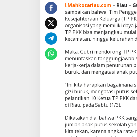
i
L
Mahkotariau.com
–
Riau
–
G
A
sampaikan bahwa, Tim Pengge
b
Kesejahteraan Keluarga (TP P
d
organisasi yang memiliki daya j
u
TP PKK bisa menjangkau mulai d
l
W
kecamatan, hingga kelurahan d
a
h
Maka, Gubri mendorong TP PKK 
i
menuntaskan tanggungjawab so
d
kerja-kerja dalam penurunan pr
u
n
buruk, dan mengatasi anak put
t
u
“Ini kita harapkan bagaimana 
k
gizi buruk, mengatasi putus se
T
pelantikan 10 Ketua TP PKK d
P
P
di Riau, pada Sabtu (1/3).
K
K
Dikatakan dia, bahwa PKK san
R
jumlah anak putus sekolah yan
i
kita tekan, karena angka rata-r
a
u