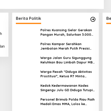
Berita Politik
Be
Polres Kuansing Gelar Gerakan
ah
Pangan Murah, Salurkan 3.000
Kg Beras SPHP untuk
Masyarakat
Polres Kampar Serahkan
dan
Jembatan Merah Putih Presisi
Hasil Renovasi ke Warga Pulau
Jambu Kuok
Warga Jalan Guru Sigunggung
Keluhkan Bau Limbah Dapur MBG
dan Dinilai Tidak Jalani SOP
Warga Resah “Diduga Aktivitas
Prostitusi”, Ketua RT Minta
Pemko Pekanbaru Periksa
Legalitas dan Aktivitas Z
Kedok Kedermawanan Kades
Homestay di Jalan Tanjung
Singengu Julu GD Diduga Tutupi
Datuk
Kejahatan PETI Kotanopan
Personel Brimob Polda Riau Raih
Medali Emas MMA, Lolos ke
Kejurprov dan Porprov