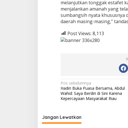
melanjutkan tonggak estafet k
s
menjalankan amanah yang tela
i
sumbangsih nyata khususnya 
a
l
daerah masing-masing,” tandas
Post Views:
8,113
I
N
Pos sebelumnya
Hadiri Buka Puasa Bersama, Abdul
a
Wahid: Saya Berdiri di Sini Karena
v
Kepercayaan Masyarakat Riau
i
g
Jangan Lewatkan
a