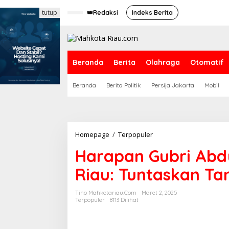
L
tutup
e
👑Redaksi
Indeks Berita
w
a
t
i
k
Beranda
Berita
Olahraga
Otomatif
e
k
Beranda
Berita Politik
Persija Jakarta
Mobil
o
n
t
e
n
Homepage
/
Terpopuler
H
a
Harapan Gubri Abd
r
a
Riau: Tuntaskan Ta
p
a
n
Tino Mahkotariau.com
Maret 2, 2025
G
Terpopuler
8113 Dilihat
u
b
r