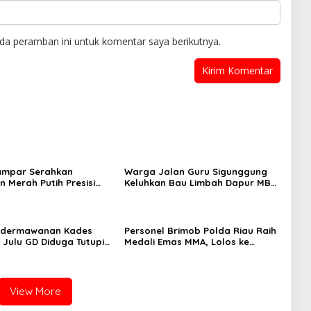
da peramban ini untuk komentar saya berikutnya.
ampar Serahkan
Warga Jalan Guru Sigunggung
 Merah Putih Presisi
Keluhkan Bau Limbah Dapur MBG
novasi ke Warga Pulau
dan Dinilai Tidak Jalani SOP
uok
edermawanan Kades
Personel Brimob Polda Riau Raih
 Julu GD Diduga Tutupi
Medali Emas MMA, Lolos ke
n PETI Kotanopan
Kejurprov dan Porprov
View More