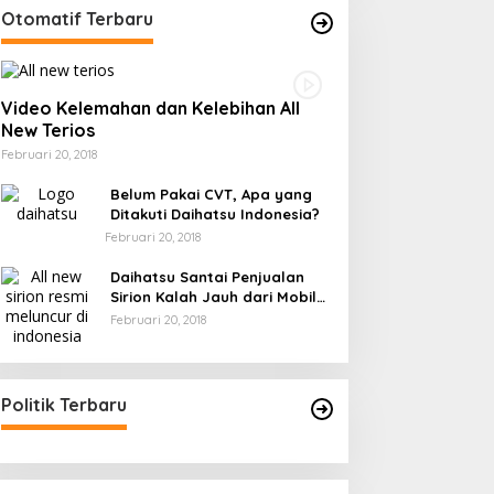
Otomatif Terbaru
Video Kelemahan dan Kelebihan All
New Terios
Februari 20, 2018
Belum Pakai CVT, Apa yang
Ditakuti Daihatsu Indonesia?
Februari 20, 2018
Daihatsu Santai Penjualan
Sirion Kalah Jauh dari Mobil
LCGC
Februari 20, 2018
Politik Terbaru