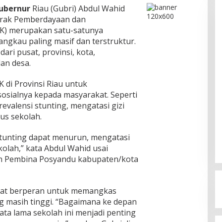
ubernur
Riau (Gubri) Abdul Wahid
rak Pemberdayaan dan
KK) merupakan satu-satunya
angkau paling masif dan terstruktur.
ari pusat, provinsi, kota,
an desa.
di Provinsi Riau untuk
sialnya kepada masyarakat. Seperti
evalensi stunting, mengatasi gizi
us sekolah.
stunting dapat menurun, mengatasi
kolah,” kata Abdul Wahid usai
an Pembina Posyandu kabupaten/kota
gat berperan untuk memangkas
g masih tinggi. “Bagaimana ke depan
ata lama sekolah ini menjadi penting