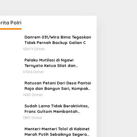
rita Polri
Danrem 031/Wira Bima Tegaskan
Tidak Pernah Backup Galian C
103479 Dilihat
Pelaku Mutilasi di Ngawi
Ternyata Ketua Silat dan
Anggota LSM Antikorupsi
67024 Dilihat
Ratusan Petani Dari Desa Pantai
Raja dan Bangun Sari, Kompak
Usir dan Tahan Alat Berat Milik
14001 Dilihat
Hanafi Cs.
Sudah Lama Tidak Beraktivitas,
Frans Gultom Membantah
Memiliki Gudang Penimbunan
13815 Dilihat
BBM
Menteri-Menteri Tolol di Kabinet
Merah Putih Sebaiknya Segera