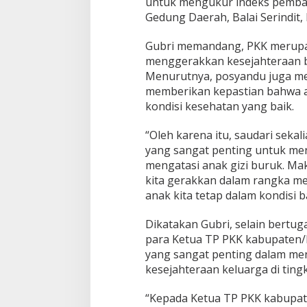
untuk mengukur indeks pemba
:
Gedung Daerah, Balai Serindit,
T
u
Gubri memandang, PKK merupa
n
menggerakkan kesejahteraan ba
t
a
Menurutnya, posyandu juga mem
s
memberikan kepastian bahwa an
k
kondisi kesehatan yang baik.
a
n
“Oleh karena itu, saudari seka
T
a
yang sangat penting untuk men
n
mengatasi anak gizi buruk. Ma
g
kita gerakkan dalam rangka m
g
anak kita tetap dalam kondisi b
u
n
g
Dikatakan Gubri, selain bertu
J
para Ketua TP PKK kabupaten/k
a
yang sangat penting dalam m
w
kesejahteraan keluarga di tingk
a
b
S
“Kepada Ketua TP PKK kabupate
o