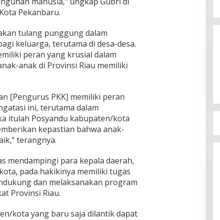
ngunan manusia,” ungkap Gubri di
 Kota Pekanbaru.
kan tulang punggung dalam
gi keluarga, terutama di desa-desa.
iliki peran yang krusial dalam
ak-anak di Provinsi Riau memiliki
lian [Pengurus PKK] memiliki peran
gatasi ini, terutama dalam
ka itulah Posyandu kabupaten/kota
emberikan kepastian bahwa anak-
aik,” terangnya.
gas mendampingi para kepala daerah,
ota, pada hakikinya memiliki tugas
endukung dan melaksanakan program
at Provinsi Riau.
n/kota yang baru saja dilantik dapat