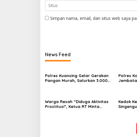
Simpan nama, email, dan situs web saya pa
News Feed
Polres Kuansing Gelar Gerakan
Polres K
Pangan Murah, Salurkan 3.000
Jembatan
Kg Beras SPHP untuk Masyarakat
Hasil Re
Jambu K
Warga Resah “Diduga Aktivitas
Kedok K
Prostitusi”, Ketua RT Minta
Singengu
Pemko Pekanbaru Periksa
Kejahata
Legalitas dan Aktivitas Z
Homestay di Jalan Tanjung
Datuk