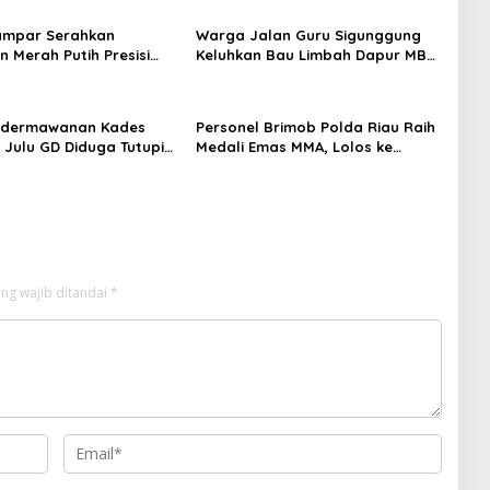
ampar Serahkan
Warga Jalan Guru Sigunggung
 Merah Putih Presisi
Keluhkan Bau Limbah Dapur MBG
novasi ke Warga Pulau
dan Dinilai Tidak Jalani SOP
uok
edermawanan Kades
Personel Brimob Polda Riau Raih
 Julu GD Diduga Tutupi
Medali Emas MMA, Lolos ke
n PETI Kotanopan
Kejurprov dan Porprov
ng wajib ditandai
*