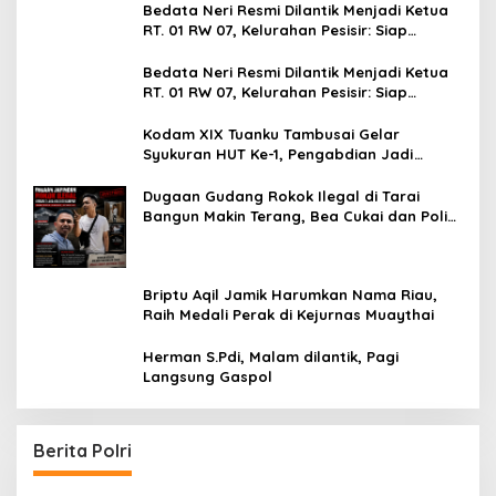
Bertahun-tahun
Bedata Neri Resmi Dilantik Menjadi Ketua
RT. 01 RW 07, Kelurahan Pesisir: Siap
Menjalankan Amanah dan Dukung Seluruh
Program Walikota Agung Nugroho
Bedata Neri Resmi Dilantik Menjadi Ketua
RT. 01 RW 07, Kelurahan Pesisir: Siap
Menjalankan Amanah dan Dukung Seluruh
Program Walikota Agung Nugroho
Kodam XIX Tuanku Tambusai Gelar
Syukuran HUT Ke-1, Pengabdian Jadi
Catatan Utama
Dugaan Gudang Rokok Ilegal di Tarai
Bangun Makin Terang, Bea Cukai dan Polisi
Diminta Turun
Briptu Aqil Jamik Harumkan Nama Riau,
Raih Medali Perak di Kejurnas Muaythai
Herman S.Pdi, Malam dilantik, Pagi
Langsung Gaspol
Berita Polri