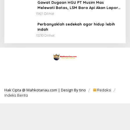
Gawat Dugaan HGU PT Musim Mas
Melewati Batas, LSM Bara Api Akan Lapor
ke APH dan Satgas PKH
13421 Dilihat
Perbanyaklah sedekah agar hidup lebih
indah
13230 Dilihat
Hak Cipta @ Mahkotariau.com | Design By tino
Redaksi
Indeks Berita