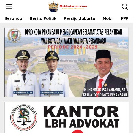
L
e
w
a
Beranda
Berita Politik
Persija Jakarta
Mobil
PPP
t
i
k
e
k
o
n
t
e
n