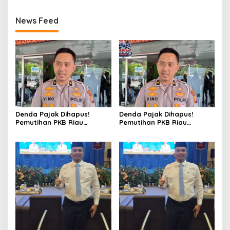
News Feed
Denda Pajak Dihapus!
Denda Pajak Dihapus!
Pemutihan PKB Riau
Pemutihan PKB Riau
Berlaku hingga 31 Agustus,
Berlaku hingga 31 Agustus,
Kesempatan bagi
Kesempatan bagi
Kendaraan yang
Kendaraan yang
Menunggak Bertahun-
Menunggak Bertahun-
tahun
tahun