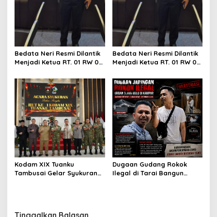
Bedata Neri Resmi Dilantik
Bedata Neri Resmi Dilantik
Menjadi Ketua RT. 01 RW 07,
Menjadi Ketua RT. 01 RW 07,
Kelurahan Pesisir: Siap
Kelurahan Pesisir: Siap
Menjalankan Amanah dan
Menjalankan Amanah dan
Dukung Seluruh Program
Dukung Seluruh Program
Walikota Agung Nugroho
Walikota Agung Nugroho
Dugaan Gudang Rokok
Kodam XIX Tuanku
Ilegal di Tarai Bangun
Tambusai Gelar Syukuran
Makin Terang, Bea Cukai
HUT Ke-1, Pengabdian Jadi
dan Polisi Diminta Turun
Catatan Utama
Tinggalkan Balasan