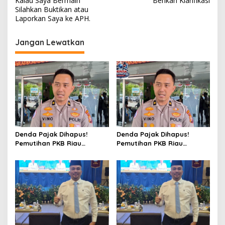
Kalau Saya Bermain
Berikan Klarifikasi
i
Silahkan Buktikan atau
Laporkan Saya ke APH.
g
a
Jangan Lewatkan
s
i
p
o
s
Denda Pajak Dihapus!
Denda Pajak Dihapus!
Pemutihan PKB Riau
Pemutihan PKB Riau
Berlaku hingga 31 Agustus,
Berlaku hingga 31 Agustus,
Kesempatan bagi
Kesempatan bagi
Kendaraan yang
Kendaraan yang
Menunggak Bertahun-
Menunggak Bertahun-
tahun
tahun