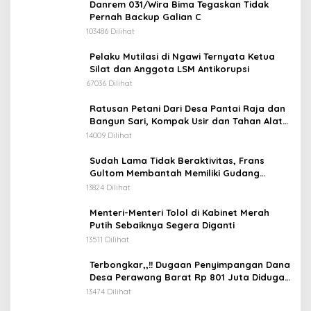
Danrem 031/Wira Bima Tegaskan Tidak
Pernah Backup Galian C
103486 Dilihat
Pelaku Mutilasi di Ngawi Ternyata Ketua
Silat dan Anggota LSM Antikorupsi
67036 Dilihat
Ratusan Petani Dari Desa Pantai Raja dan
Bangun Sari, Kompak Usir dan Tahan Alat
Berat Milik Hanafi Cs.
14009 Dilihat
Sudah Lama Tidak Beraktivitas, Frans
Gultom Membantah Memiliki Gudang
Penimbunan BBM
13824 Dilihat
Menteri-Menteri Tolol di Kabinet Merah
Putih Sebaiknya Segera Diganti
13511 Dilihat
Terbongkar,,!! Dugaan Penyimpangan Dana
Desa Perawang Barat Rp 801 Juta Diduga
Tidak Jelas Penggunaannya
13474 Dilihat