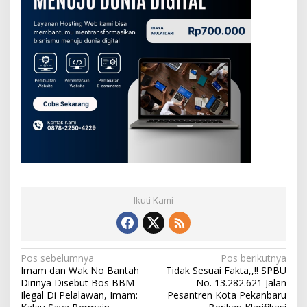
Ikuti Kami
N
Pos sebelumnya
Pos berikutnya
Imam dan Wak No Bantah
Tidak Sesuai Fakta,,!! SPBU
a
Dirinya Disebut Bos BBM
No. 13.282.621 Jalan
v
Ilegal Di Pelalawan, Imam:
Pesantren Kota Pekanbaru