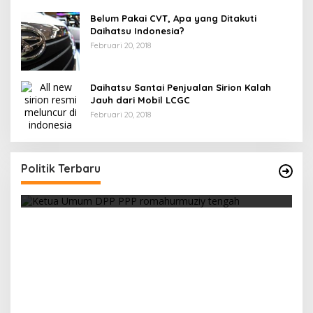
Belum Pakai CVT, Apa yang Ditakuti
Daihatsu Indonesia?
Februari 20, 2018
Daihatsu Santai Penjualan Sirion Kalah
Jauh dari Mobil LCGC
Februari 20, 2018
Strategi PPP Menangkan Duet Ganjar dan Gus
Yasin
Politik Terbaru
Di Berita, Politik
|
Februari 19, 2018