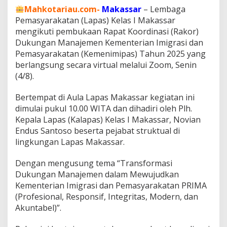
p
Mahkotariau.com-
Makassar
– Lembaga
a
Pemasyarakatan (Lapas) Kelas I Makassar
s
M
mengikuti pembukaan Rapat Koordinasi (Rakor)
a
Dukungan Manajemen Kementerian Imigrasi dan
k
Pemasyarakatan (Kemenimipas) Tahun 2025 yang
a
berlangsung secara virtual melalui Zoom, Senin
s
(4/8).
s
a
r
Bertempat di Aula Lapas Makassar kegiatan ini
B
dimulai pukul 10.00 WITA dan dihadiri oleh Plh.
e
Kepala Lapas (Kalapas) Kelas I Makassar, Novian
r
Endus Santoso beserta pejabat struktual di
t
e
lingkungan Lapas Makassar.
k
a
Dengan mengusung tema “Transformasi
d
Dukungan Manajemen dalam Mewujudkan
W
Kementerian Imigrasi dan Pemasyarakatan PRIMA
u
j
(Profesional, Responsif, Integritas, Modern, dan
u
Akuntabel)”.
d
k