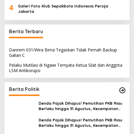
4
Galeri Foto Klub Sepakbola Indonesia Persija
Jakarta
Berita Terbaru
Danrem 031/Wira Bima Tegaskan Tidak Pernah Backup
Galian C
Pelaku Mutilasi di Ngawi Ternyata Ketua Silat dan Anggota
LSM Antikorupsi
Berita Politik
Denda Pajak Dihapus! Pemutihan PKB Riau
Berlaku hingga 31 Agustus, Kesempatan
bagi Kendaraan yang Menunggak
Bertahun-tahun
Denda Pajak Dihapus! Pemutihan PKB Riau
Berlaku hingga 31 Agustus, Kesempatan
bagi Kendaraan yang Menunggak