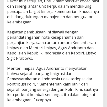
Rakor ini bertujuan, untuk memperkuat koordinasi
a
dan sinergi antar unit kerja, dalam mendukung
n
L
pencapaian target kinerja kementerian, khususnya
a
di bidang dukungan manajemen dan penguatan
y
kelembagaan.
a
n
Kegiatan pembukaan ini diawali dengan
a
n
penandatanganan nota kesepahaman dan
P
perjanjian kerja sama antara antara Kementerian
r
Imipas oleh Menteri Imipas, Agus Andrianto dan
i
Kepolisian Republik Indonesia oleh Kapolri, Listyo
m
a
Sigit Prabowo.
Menteri Imipas, Agus Andrianto menyatakan
bahwa sejarah panjang Imigrasi dan
Pemasyarakatan di Indonesia tidak terlepas dari
kontribusi Polri, “Kementerian kami lahir dari
sejarah panjang sinergi dengan Polri. Kini, saatnya
kita perkuat kembali semangat itu dalam bingkai
kelembagaan, ” ucapnya.