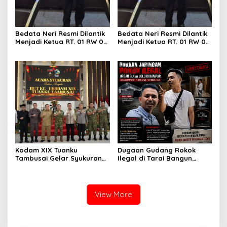
Bedata Neri Resmi Dilantik
Bedata Neri Resmi Dilantik
Menjadi Ketua RT. 01 RW 07,
Menjadi Ketua RT. 01 RW 07,
Kelurahan Pesisir: Siap
Kelurahan Pesisir: Siap
Menjalankan Amanah dan
Menjalankan Amanah dan
Dukung Seluruh Program
Dukung Seluruh Program
Walikota Agung Nugroho
Walikota Agung Nugroho
Dugaan Gudang Rokok
Kodam XIX Tuanku
Ilegal di Tarai Bangun
Tambusai Gelar Syukuran
Makin Terang, Bea Cukai
HUT Ke-1, Pengabdian Jadi
dan Polisi Diminta Turun
Catatan Utama
View More