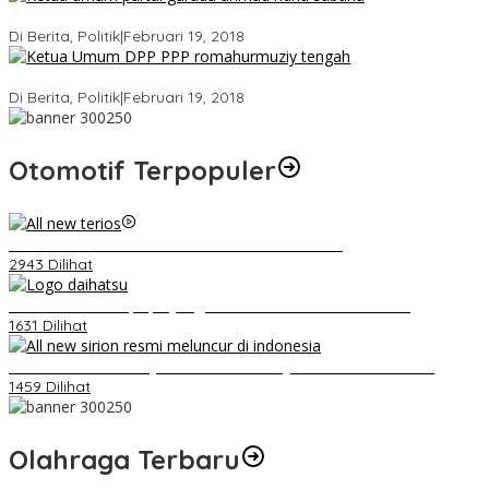
Ini Dia Hubungan Partai Garuda dengan Gerindra
Di Berita, Politik
|
Februari 19, 2018
Strategi PPP Menangkan Duet Ganjar dan Gus Yasin
Di Berita, Politik
|
Februari 19, 2018
Otomotif Terpopuler
Video Kelemahan dan Kelebihan All New Terios
2943 Dilihat
Belum Pakai CVT, Apa yang Ditakuti Daihatsu Indonesia?
1631 Dilihat
Daihatsu Santai Penjualan Sirion Kalah Jauh dari Mobil LCGC
1459 Dilihat
Olahraga Terbaru