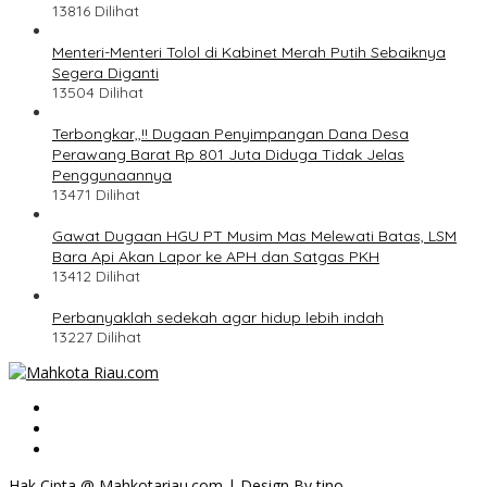
13816 Dilihat
Menteri-Menteri Tolol di Kabinet Merah Putih Sebaiknya
Segera Diganti
13504 Dilihat
Terbongkar,,!! Dugaan Penyimpangan Dana Desa
Perawang Barat Rp 801 Juta Diduga Tidak Jelas
Penggunaannya
13471 Dilihat
Gawat Dugaan HGU PT Musim Mas Melewati Batas, LSM
Bara Api Akan Lapor ke APH dan Satgas PKH
13412 Dilihat
Perbanyaklah sedekah agar hidup lebih indah
13227 Dilihat
Hak Cipta @ Mahkotariau.com | Design By tino