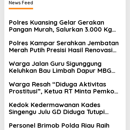
News Feed
Polres Kuansing Gelar Gerakan
Pangan Murah, Salurkan 3.000 Kg
Beras SPHP untuk Masyarakat
Polres Kampar Serahkan Jembatan
Merah Putih Presisi Hasil Renovasi
ke Warga Pulau Jambu Kuok
Warga Jalan Guru Sigunggung
Keluhkan Bau Limbah Dapur MBG
dan Dinilai Tidak Jalani SOP
Warga Resah “Diduga Aktivitas
Prostitusi”, Ketua RT Minta Pemko
Pekanbaru Periksa Legalitas dan
Kedok Kedermawanan Kades
Aktivitas Z Homestay di Jalan
Singengu Julu GD Diduga Tutupi
Tanjung Datuk
Kejahatan PETI Kotanopan
Personel Brimob Polda Riau Raih