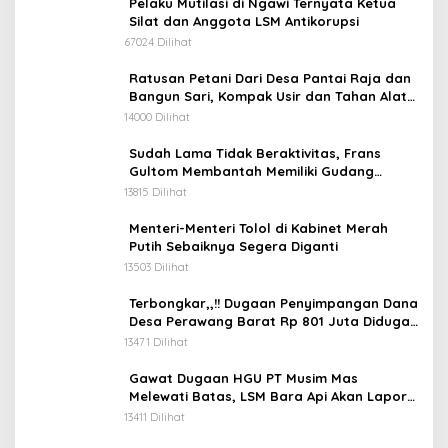
Pelaku Mutilasi di Ngawi Ternyata Ketua
Silat dan Anggota LSM Antikorupsi
67024 Dilihat
Ratusan Petani Dari Desa Pantai Raja dan
Bangun Sari, Kompak Usir dan Tahan Alat
Berat Milik Hanafi Cs.
14000 Dilihat
Sudah Lama Tidak Beraktivitas, Frans
Gultom Membantah Memiliki Gudang
Penimbunan BBM
13815 Dilihat
Menteri-Menteri Tolol di Kabinet Merah
Putih Sebaiknya Segera Diganti
13503 Dilihat
Terbongkar,,!! Dugaan Penyimpangan Dana
Desa Perawang Barat Rp 801 Juta Diduga
Tidak Jelas Penggunaannya
13471 Dilihat
Gawat Dugaan HGU PT Musim Mas
Melewati Batas, LSM Bara Api Akan Lapor
ke APH dan Satgas PKH
13411 Dilihat