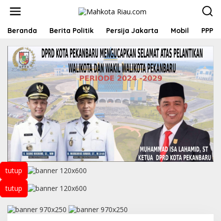
L
e
w
a
Beranda
Berita Politik
Persija Jakarta
Mobil
PPP
t
i
k
e
k
o
n
t
e
n
tutup
tutup