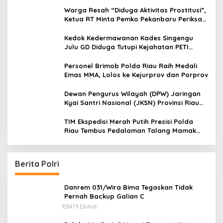
Warga Resah “Diduga Aktivitas Prostitusi”,
Ketua RT Minta Pemko Pekanbaru Periksa
Legalitas dan Aktivitas Z Homestay di
Jalan Tanjung Datuk
Kedok Kedermawanan Kades Singengu
Julu GD Diduga Tutupi Kejahatan PETI
Kotanopan
Personel Brimob Polda Riau Raih Medali
Emas MMA, Lolos ke Kejurprov dan Porprov
Dewan Pengurus Wilayah (DPW) Jaringan
Kyai Santri Nasional (JKSN) Provinsi Riau
melakukan kunjungan silaturahmi dan
audiensi ke Badan Kesatuan Bangsa dan
TIM Ekspedisi Merah Putih Presisi Polda
Politik (Kesbangpol) Provinsi Riau
Riau Tembus Pedalaman Talang Mamak
Kobarkan Semangat Merah Putih Hadirkan
Kepedulian Nyata untuk Negeri
Berita Polri
Danrem 031/Wira Bima Tegaskan Tidak
Pernah Backup Galian C
103479 Dilihat