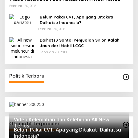
Februari 20, 2018
Belum Pakai CVT, Apa yang Ditakuti
Daihatsu Indonesia?
Februari 20, 2018
Daihatsu Santai Penjualan Sirion Kalah
Jauh dari Mobil LCGC
Februari 20, 2018
Politik Terbaru
Video Kelemahan dan Kelebihan All New
Otomotif Terpopuler
Terios
Belum Pakai CVT, Apa yang Ditakuti Daihatsu
2942 Dilihat
Indonesia?