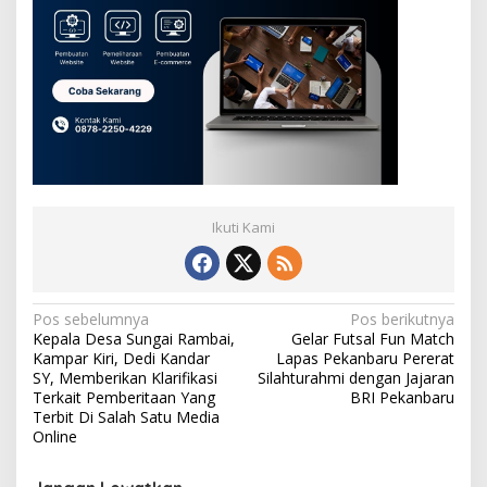
Ikuti Kami
N
Pos sebelumnya
Pos berikutnya
Kepala Desa Sungai Rambai,
Gelar Futsal Fun Match
a
Kampar Kiri, Dedi Kandar
Lapas Pekanbaru Pererat
v
SY, Memberikan Klarifikasi
Silahturahmi dengan Jajaran
Terkait Pemberitaan Yang
BRI Pekanbaru
i
Terbit Di Salah Satu Media
Online
g
a