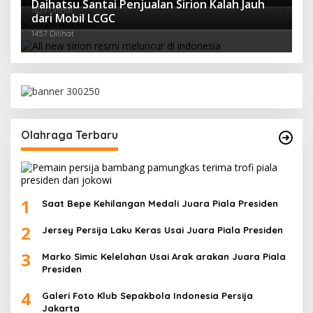
Daihatsu Santai Penjualan Sirion Kalah Jauh
1629 Dilihat
dari Mobil LCGC
1457 Dilihat
Olahraga Terbaru
1
Saat Bepe Kehilangan Medali Juara Piala Presiden
2
Jersey Persija Laku Keras Usai Juara Piala Presiden
3
Marko Simic Kelelahan Usai Arak arakan Juara Piala
Presiden
4
Galeri Foto Klub Sepakbola Indonesia Persija
Jakarta