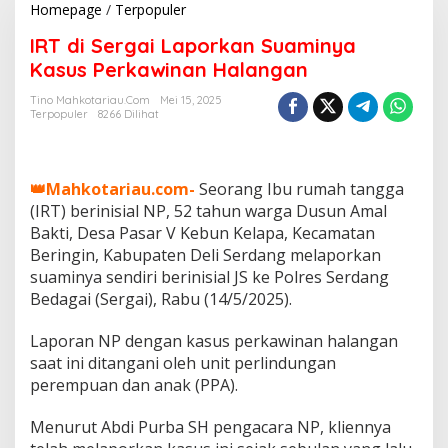
Homepage
/
Terpopuler
I
R
IRT di Sergai Laporkan Suaminya
T
d
Kasus Perkawinan Halangan
i
S
Tino Mahkotariau.com
Mei 15, 2025
Terpopuler
8266 Dilihat
e
r
g
a
👑Mahkotariau.com-
Seorang Ibu rumah tangga
i
L
(IRT) berinisial NP, 52 tahun warga Dusun Amal
a
Bakti, Desa Pasar V Kebun Kelapa, Kecamatan
p
Beringin, Kabupaten Deli Serdang melaporkan
o
suaminya sendiri berinisial JS ke Polres Serdang
r
Bedagai (Sergai), Rabu (14/5/2025).
k
a
n
Laporan NP dengan kasus perkawinan halangan
S
saat ini ditangani oleh unit perlindungan
u
perempuan dan anak (PPA).
a
m
i
Menurut Abdi Purba SH pengacara NP, kliennya
n