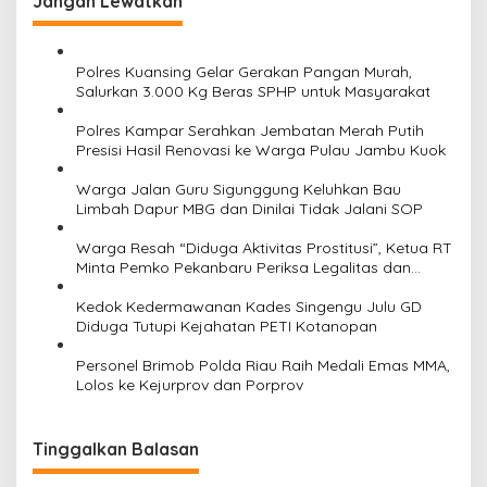
Jangan Lewatkan
s
i
Polres Kuansing Gelar Gerakan Pangan Murah,
p
Salurkan 3.000 Kg Beras SPHP untuk Masyarakat
o
Polres Kampar Serahkan Jembatan Merah Putih
s
Presisi Hasil Renovasi ke Warga Pulau Jambu Kuok
Warga Jalan Guru Sigunggung Keluhkan Bau
Limbah Dapur MBG dan Dinilai Tidak Jalani SOP
Warga Resah “Diduga Aktivitas Prostitusi”, Ketua RT
Minta Pemko Pekanbaru Periksa Legalitas dan
Aktivitas Z Homestay di Jalan Tanjung Datuk
Kedok Kedermawanan Kades Singengu Julu GD
Diduga Tutupi Kejahatan PETI Kotanopan
Personel Brimob Polda Riau Raih Medali Emas MMA,
Lolos ke Kejurprov dan Porprov
Tinggalkan Balasan