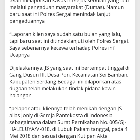
telah melaporkan kasus ini sejak sebulan yang lalu
y
melalui pengaduan masyarakat (Dumas). Namun
a
baru saat ini Polres Sergai menindak lanjuti
K
pengaduannya.
a
s
u
“Laporan klien saya sudah satu bulan yang lalu,
s
tapi baru saat ini ditindaklanjuti oleh Polres Sergai.
P
Saya sebenarnya kecewa terhadap Polres ini”
e
Ucapnya.
r
k
a
Dijelaskannya, JS yang saat ini bertempat tinggal di
w
Gang Dusun III, Desa Pon, Kecamatan Sei Bamban,
i
Kabupaten Serdang Bedagai ini dilaporkan atas
n
dugaan telah melakukan tindak pidana kawin
a
n
halangan.
H
a
“pelapor atau kliennya telah menikah dengan JS
l
alias Jonly di Gereja Pantekosta di Indonesia
a
sebagaimana dalam Surat Pernikahan No. 005/GJ-
n
g
HALELUYA/V-018, di Lubuk Pakam tanggal, pada 4
a
Mei 2018 dan sesuai dengan Kutipan Akta
n