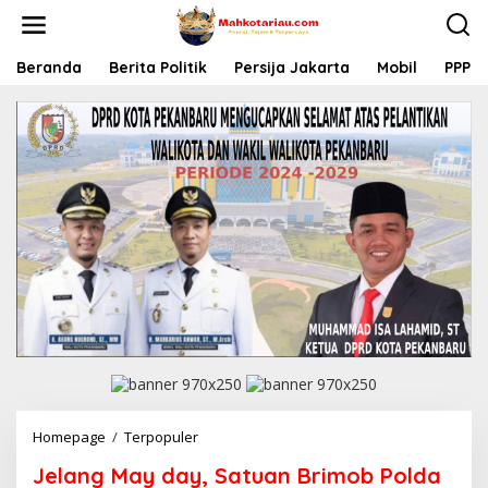
L
e
w
a
Beranda
Berita Politik
Persija Jakarta
Mobil
PPP
t
i
k
e
k
o
n
t
e
n
Homepage
/
Terpopuler
J
e
Jelang May day, Satuan Brimob Polda
l