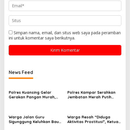
Simpan nama, email, dan situs web saya pada peramban
ini untuk komentar saya berikutnya.
News Feed
Polres Kuansing Gelar
Polres Kampar Serahkan
Gerakan Pangan Murah,
Jembatan Merah Putih
Salurkan 3.000 Kg Beras
Presisi Hasil Renovasi ke
SPHP untuk Masyarakat
Warga Pulau Jambu Kuok
Warga Jalan Guru
Warga Resah “Diduga
Sigunggung Keluhkan Bau
Aktivitas Prostitusi”, Ketua
Limbah Dapur MBG dan
RT Minta Pemko Pekanbaru