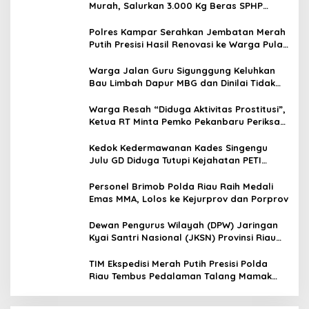
Murah, Salurkan 3.000 Kg Beras SPHP
untuk Masyarakat
Polres Kampar Serahkan Jembatan Merah
Putih Presisi Hasil Renovasi ke Warga Pulau
Jambu Kuok
Warga Jalan Guru Sigunggung Keluhkan
Bau Limbah Dapur MBG dan Dinilai Tidak
Jalani SOP
Warga Resah “Diduga Aktivitas Prostitusi”,
Ketua RT Minta Pemko Pekanbaru Periksa
Legalitas dan Aktivitas Z Homestay di
Jalan Tanjung Datuk
Kedok Kedermawanan Kades Singengu
Julu GD Diduga Tutupi Kejahatan PETI
Kotanopan
Personel Brimob Polda Riau Raih Medali
Emas MMA, Lolos ke Kejurprov dan Porprov
Dewan Pengurus Wilayah (DPW) Jaringan
Kyai Santri Nasional (JKSN) Provinsi Riau
melakukan kunjungan silaturahmi dan
audiensi ke Badan Kesatuan Bangsa dan
TIM Ekspedisi Merah Putih Presisi Polda
Politik (Kesbangpol) Provinsi Riau
Riau Tembus Pedalaman Talang Mamak
Kobarkan Semangat Merah Putih Hadirkan
Kepedulian Nyata untuk Negeri