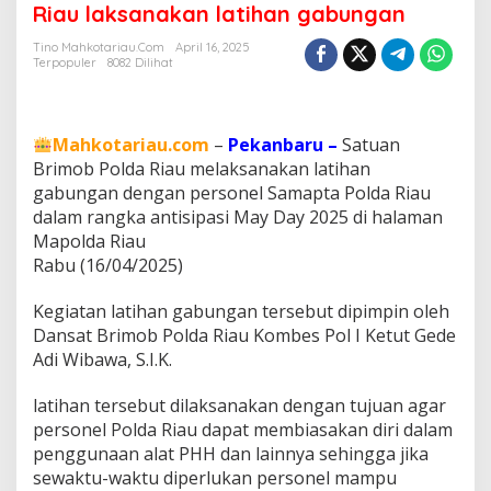
a
Riau laksanakan latihan gabungan
n
g
Tino Mahkotariau.com
April 16, 2025
Terpopuler
8082 Dilihat
M
a
y
d
Mahkotariau.com
–
Pekanbaru –
Satuan
a
y
Brimob Polda Riau melaksanakan latihan
,
gabungan dengan personel Samapta Polda Riau
S
dalam rangka antisipasi May Day 2025 di halaman
a
Mapolda Riau
t
Rabu (16/04/2025)
u
a
n
Kegiatan latihan gabungan tersebut dipimpin oleh
B
Dansat Brimob Polda Riau Kombes Pol I Ketut Gede
r
Adi Wibawa, S.I.K.
i
m
o
latihan tersebut dilaksanakan dengan tujuan agar
b
personel Polda Riau dapat membiasakan diri dalam
P
penggunaan alat PHH dan lainnya sehingga jika
o
sewaktu-waktu diperlukan personel mampu
l