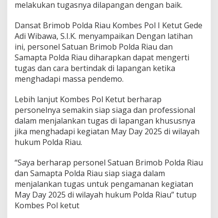
melakukan tugasnya dilapangan dengan baik.
d
a
R
Dansat Brimob Polda Riau Kombes Pol I Ketut Gede
i
Adi Wibawa, S.I.K. menyampaikan Dengan latihan
a
ini, personel Satuan Brimob Polda Riau dan
u
Samapta Polda Riau diharapkan dapat mengerti
l
a
tugas dan cara bertindak di lapangan ketika
k
menghadapi massa pendemo.
s
a
Lebih lanjut Kombes Pol Ketut berharap
n
personelnya semakin siap siaga dan professional
a
k
dalam menjalankan tugas di lapangan khususnya
a
jika menghadapi kegiatan May Day 2025 di wilayah
n
hukum Polda Riau.
l
a
“Saya berharap personel Satuan Brimob Polda Riau
t
i
dan Samapta Polda Riau siap siaga dalam
h
menjalankan tugas untuk pengamanan kegiatan
a
May Day 2025 di wilayah hukum Polda Riau” tutup
n
Kombes Pol ketut
g
a