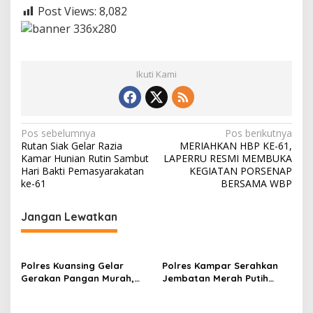
b
Post Views:
8,082
u
n
g
a
n
Ikuti Kami
N
Pos sebelumnya
Pos berikutnya
Rutan Siak Gelar Razia
MERIAHKAN HBP KE-61,
a
Kamar Hunian Rutin Sambut
LAPERRU RESMI MEMBUKA
v
Hari Bakti Pemasyarakatan
KEGIATAN PORSENAP
ke-61
BERSAMA WBP
i
g
Jangan Lewatkan
a
s
Polres Kuansing Gelar
Polres Kampar Serahkan
i
Gerakan Pangan Murah,
Jembatan Merah Putih
p
Salurkan 3.000 Kg Beras
Presisi Hasil Renovasi ke
SPHP untuk Masyarakat
Warga Pulau Jambu Kuok
o