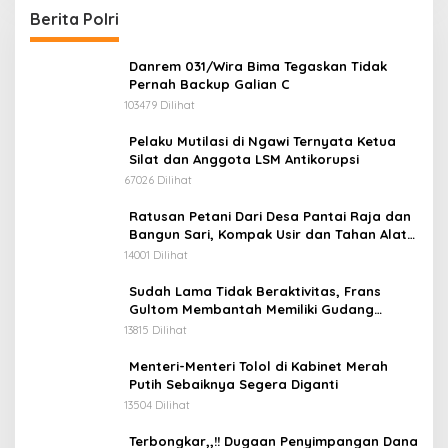
Berita Polri
Danrem 031/Wira Bima Tegaskan Tidak
Pernah Backup Galian C
103479 Dilihat
Pelaku Mutilasi di Ngawi Ternyata Ketua
Silat dan Anggota LSM Antikorupsi
67026 Dilihat
Ratusan Petani Dari Desa Pantai Raja dan
Bangun Sari, Kompak Usir dan Tahan Alat
Berat Milik Hanafi Cs.
14001 Dilihat
Sudah Lama Tidak Beraktivitas, Frans
Gultom Membantah Memiliki Gudang
Penimbunan BBM
13815 Dilihat
Menteri-Menteri Tolol di Kabinet Merah
Putih Sebaiknya Segera Diganti
13504 Dilihat
Terbongkar,,!! Dugaan Penyimpangan Dana