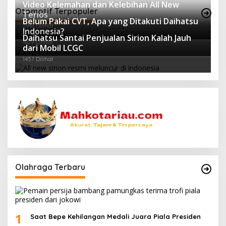
Video Kelemahan dan Kelebihan All New
Otomotif Terpopuler
Terios
Belum Pakai CVT, Apa yang Ditakuti Daihatsu
2943 Dilihat
Indonesia?
Daihatsu Santai Penjualan Sirion Kalah Jauh
1629 Dilihat
dari Mobil LCGC
1457 Dilihat
Olahraga Terbaru
1
Saat Bepe Kehilangan Medali Juara Piala Presiden