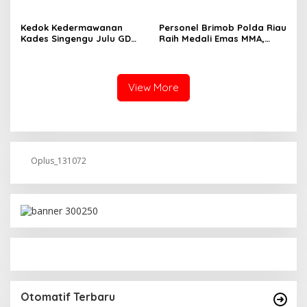
Dinilai Tidak Jalani SOP
Periksa Legalitas dan
Aktivitas Z Homestay di
Jalan Tanjung Datuk
Kedok Kedermawanan
Personel Brimob Polda Riau
Kades Singengu Julu GD
Raih Medali Emas MMA,
Diduga Tutupi Kejahatan
Lolos ke Kejurprov dan
PETI Kotanopan
Porprov
View More
Oplus_131072
Otomatif Terbaru