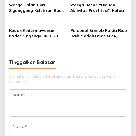
Warga Jalan Guru
Warga Resah “Diduga
s
Sigunggung Keluhkan Bau
Aktivitas Prostitusi”, Ketua
Limbah Dapur MBG dan
RT Minta Pemko Pekanbaru
Dinilai Tidak Jalani SOP
Periksa Legalitas dan
Aktivitas Z Homestay di
Kedok Kedermawanan
Personel Brimob Polda Riau
Jalan Tanjung Datuk
Kades Singengu Julu GD
Raih Medali Emas MMA,
Diduga Tutupi Kejahatan
Lolos ke Kejurprov dan
PETI Kotanopan
Porprov
Tinggalkan Balasan
Alamat email Anda tidak akan dipublikasikan.
Ruas yang wajib
ditandai
*