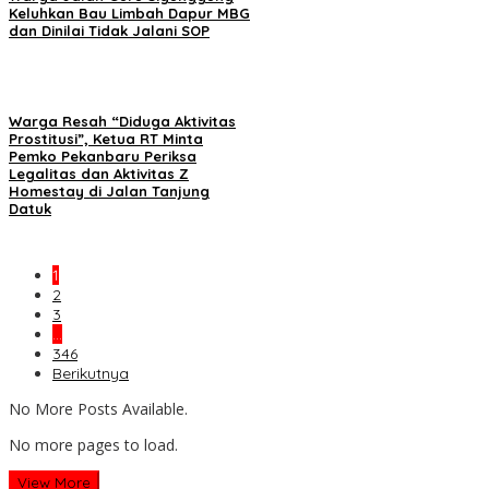
Keluhkan Bau Limbah Dapur MBG
dan Dinilai Tidak Jalani SOP
Warga Resah “Diduga Aktivitas
Prostitusi”, Ketua RT Minta
Pemko Pekanbaru Periksa
Legalitas dan Aktivitas Z
Homestay di Jalan Tanjung
Datuk
1
2
3
…
346
Berikutnya
No More Posts Available.
No more pages to load.
View More