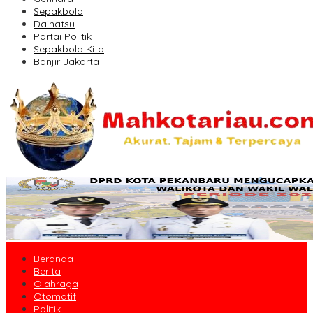
Sepakbola
Daihatsu
Partai Politik
Sepakbola Kita
Banjir Jakarta
Beranda
Berita
Olahraga
Otomatif
Politik