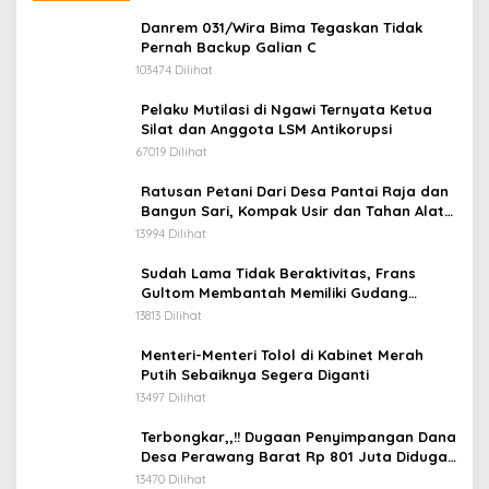
Danrem 031/Wira Bima Tegaskan Tidak
Pernah Backup Galian C
103474 Dilihat
Pelaku Mutilasi di Ngawi Ternyata Ketua
Silat dan Anggota LSM Antikorupsi
67019 Dilihat
Ratusan Petani Dari Desa Pantai Raja dan
Bangun Sari, Kompak Usir dan Tahan Alat
Berat Milik Hanafi Cs.
13994 Dilihat
Sudah Lama Tidak Beraktivitas, Frans
Gultom Membantah Memiliki Gudang
Penimbunan BBM
13813 Dilihat
Menteri-Menteri Tolol di Kabinet Merah
Putih Sebaiknya Segera Diganti
13497 Dilihat
Terbongkar,,!! Dugaan Penyimpangan Dana
Desa Perawang Barat Rp 801 Juta Diduga
Tidak Jelas Penggunaannya
13470 Dilihat