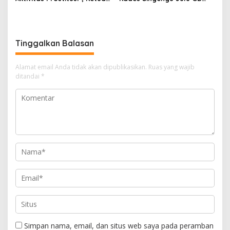
RT Minta Pemko Pekanbaru
Diduga Tutupi Kejahatan
Periksa Legalitas dan
PETI Kotanopan
Aktivitas Z Homestay di
Jalan Tanjung Datuk
Tinggalkan Balasan
Alamat email Anda tidak akan dipublikasikan.
Ruas yang wajib
ditandai
*
Simpan nama, email, dan situs web saya pada peramban