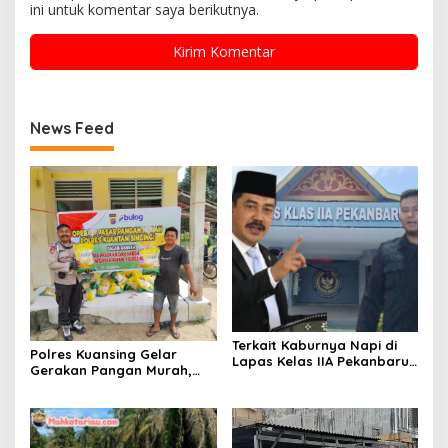
ini untuk komentar saya berikutnya.
News Feed
Terkait Kaburnya Napi di
Polres Kuansing Gelar
Lapas Kelas IIA Pekanbaru,
Gerakan Pangan Murah,
Tokoh Masyarakat Afif
Salurkan 3.000 Kg Beras
Meminta Kepada Menteri
SPHP untuk Masyarakat
Imipas Agar Kasi Binadik
Lapas Kelas IIA Pekanbaru
Ridho Juga Dicopot