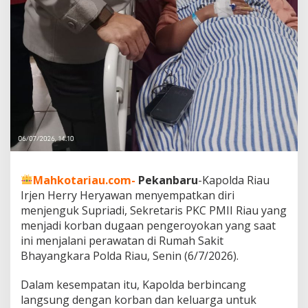
r
o
y
o
k
a
n
,
T
e
g
a
s
k
a
Mahkotariau.com-
Pekanbaru
-Kapolda Riau
n
Irjen Herry Heryawan menyempatkan diri
K
menjenguk Supriadi, Sekretaris PKC PMII Riau yang
a
menjadi korban dugaan pengeroyokan yang saat
s
u
ini menjalani perawatan di Rumah Sakit
s
Bhayangkara Polda Riau, Senin (6/7/2026).
D
i
Dalam kesempatan itu, Kapolda berbincang
u
langsung dengan korban dan keluarga untuk
s