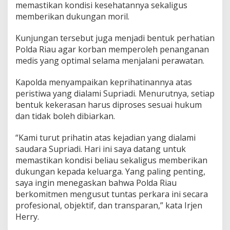
u
memastikan kondisi kesehatannya sekaligus
t
memberikan dukungan moril.
T
u
Kunjungan tersebut juga menjadi bentuk perhatian
n
Polda Riau agar korban memperoleh penanganan
t
a
medis yang optimal selama menjalani perawatan.
s
T
Kapolda menyampaikan keprihatinannya atas
a
peristiwa yang dialami Supriadi. Menurutnya, setiap
n
bentuk kekerasan harus diproses sesuai hukum
p
a
dan tidak boleh dibiarkan.
P
a
“Kami turut prihatin atas kejadian yang dialami
n
saudara Supriadi. Hari ini saya datang untuk
d
memastikan kondisi beliau sekaligus memberikan
a
n
dukungan kepada keluarga. Yang paling penting,
g
saya ingin menegaskan bahwa Polda Riau
B
berkomitmen mengusut tuntas perkara ini secara
u
profesional, objektif, dan transparan,” kata Irjen
l
Herry.
u