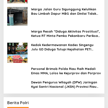
Jambu Kuok
Warga Jalan Guru Sigunggung Keluhkan
Bau Limbah Dapur MBG dan Dinilai Tidak
Jalani SOP
Warga Resah “Diduga Aktivitas Prostitusi”,
Ketua RT Minta Pemko Pekanbaru Periksa
Legalitas dan Aktivitas Z Homestay di
Jalan Tanjung Datuk
Kedok Kedermawanan Kades Singengu
Julu GD Diduga Tutupi Kejahatan PETI
Kotanopan
Personel Brimob Polda Riau Raih Medali
Emas MMA, Lolos ke Kejurprov dan Porprov
Dewan Pengurus Wilayah (DPW) Jaringan
Kyai Santri Nasional (JKSN) Provinsi Riau
melakukan kunjungan silaturahmi dan
audiensi ke Badan Kesatuan Bangsa dan
Politik (Kesbangpol) Provinsi Riau
Berita Polri