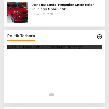
Daihatsu Santai Penjualan Sirion Kalah
Jauh dari Mobil LCGC
Februari 20, 2018
Strategi PPP Menangkan Duet Ganjar dan Gus
Yasin
Politik Terbaru
Di Berita, Politik
|
Februari 19, 2018