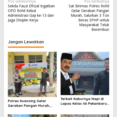
N
Pos sebelumnya
Pos berikutnya
Sekda Fauzi Efrizal Ingatkan
Sat Binmas Polres Rohil
a
OPD Rohil Kebut
Gelar Gerakan Pangan
v
Administrasi Gaji ke-13 dan
Murah, Salurkan 3 Ton
Jaga Disiplin Kerja
Beras SPHP untuk
i
Masyarakat Teluk
Berembun
g
a
Jangan Lewatkan
s
i
p
o
s
Terkait Kaburnya Napi di
Polres Kuansing Gelar
Lapas Kelas IIA Pekanbaru,
Gerakan Pangan Murah,
Tokoh Masyarakat Afif
Salurkan 3.000 Kg Beras
Meminta Kepada Menteri
SPHP untuk Masyarakat