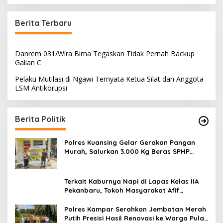
Berita Terbaru
Danrem 031/Wira Bima Tegaskan Tidak Pernah Backup
Galian C
Pelaku Mutilasi di Ngawi Ternyata Ketua Silat dan Anggota
LSM Antikorupsi
Berita Politik
Polres Kuansing Gelar Gerakan Pangan
Murah, Salurkan 3.000 Kg Beras SPHP
untuk Masyarakat
Terkait Kaburnya Napi di Lapas Kelas IIA
Pekanbaru, Tokoh Masyarakat Afif
Meminta Kepada Menteri Imipas Agar Kasi
Binadik Lapas Kelas IIA Pekanbaru Ridho
Polres Kampar Serahkan Jembatan Merah
Juga Dicopot
Putih Presisi Hasil Renovasi ke Warga Pulau