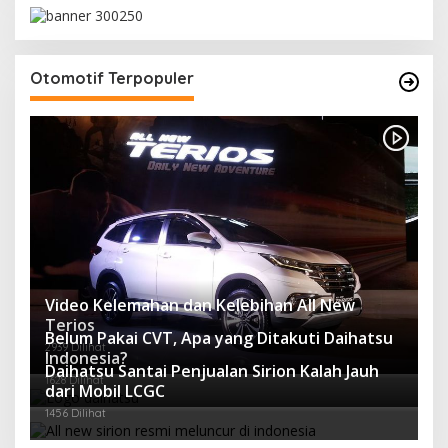
Otomotif Terpopuler
Video Kelemahan dan Kelebihan All New
Terios
Belum Pakai CVT, Apa yang Ditakuti Daihatsu
2939 Dilihat
Indonesia?
Daihatsu Santai Penjualan Sirion Kalah Jauh
1628 Dilihat
dari Mobil LCGC
1456 Dilihat