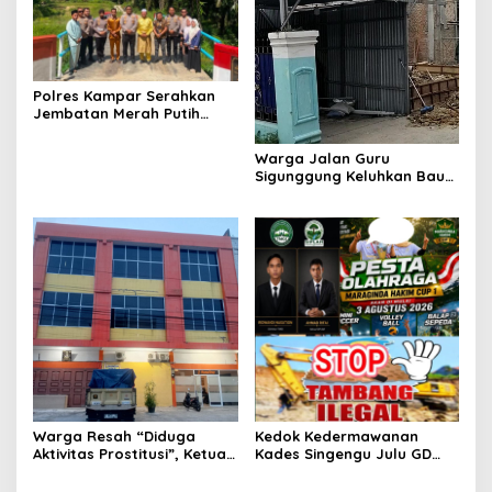
Polres Kampar Serahkan
Jembatan Merah Putih
Presisi Hasil Renovasi ke
Warga Pulau Jambu Kuok
Warga Jalan Guru
Sigunggung Keluhkan Bau
Limbah Dapur MBG dan
Dinilai Tidak Jalani SOP
Warga Resah “Diduga
Kedok Kedermawanan
Aktivitas Prostitusi”, Ketua
Kades Singengu Julu GD
RT Minta Pemko Pekanbaru
Diduga Tutupi Kejahatan
Periksa Legalitas dan
PETI Kotanopan