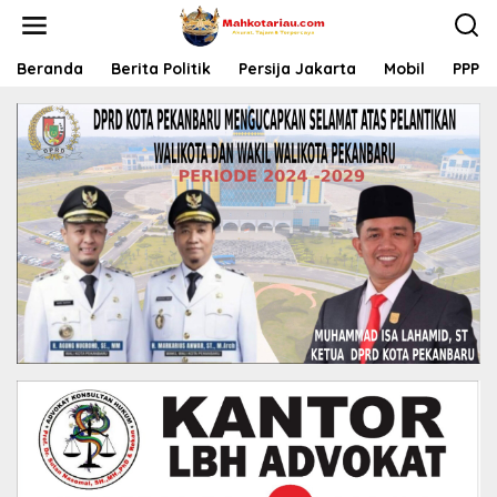
L
e
w
a
Beranda
Berita Politik
Persija Jakarta
Mobil
PPP
t
i
k
e
k
o
n
t
e
n