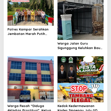
Imipas Agar Kasi Binadik
Lapas Kelas IIA Pekanbaru
Ridho Juga Dicopot
Polres Kampar Serahkan
Jembatan Merah Putih
Presisi Hasil Renovasi ke
Warga Pulau Jambu Kuok
Warga Jalan Guru
Sigunggung Keluhkan Bau
Limbah Dapur MBG dan
Dinilai Tidak Jalani SOP
Warga Resah “Diduga
Kedok Kedermawanan
Aktivitas Prostitusi”, Ketua
Kades Singengu Julu GD