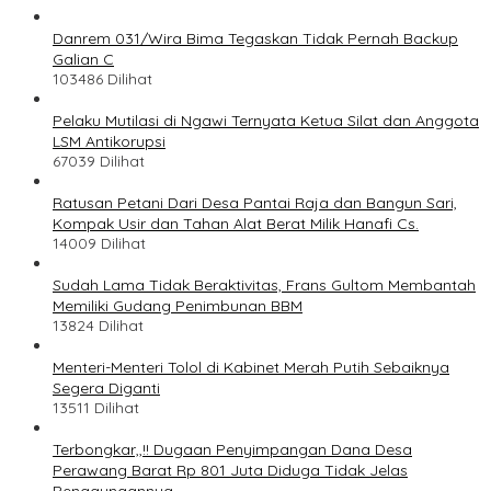
Danrem 031/Wira Bima Tegaskan Tidak Pernah Backup
Galian C
103486 Dilihat
Pelaku Mutilasi di Ngawi Ternyata Ketua Silat dan Anggota
LSM Antikorupsi
67039 Dilihat
Ratusan Petani Dari Desa Pantai Raja dan Bangun Sari,
Kompak Usir dan Tahan Alat Berat Milik Hanafi Cs.
14009 Dilihat
Sudah Lama Tidak Beraktivitas, Frans Gultom Membantah
Memiliki Gudang Penimbunan BBM
13824 Dilihat
Menteri-Menteri Tolol di Kabinet Merah Putih Sebaiknya
Segera Diganti
13511 Dilihat
Terbongkar,,!! Dugaan Penyimpangan Dana Desa
Perawang Barat Rp 801 Juta Diduga Tidak Jelas