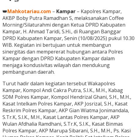
👑
Mahkotariau.com
–
Kampar
– Kapolres Kampar,
AKBP Boby Putra Ramadhan S, melaksanakan Coffee
Morning/Silaturahmi dengan Ketua DPRD Kabupaten
Kampar, H. Ahmad Taridi, S.Hi., di Ruangan Banggar
DPRD Kabupaten Kampar, Senin (10/08/2025) pukul 10.30
WIB. Kegiatan ini bertujuan untuk membangun
sinergitas dan mempererat hubungan antara Polres
Kampar dengan DPRD Kabupaten Kampar dalam
menjaga kondusivitas wilayah dan mendukung
pembangunan daerah.
Turut hadir dalam kegiatan tersebut Wakapolres
Kampar, Kompol Andi Cakra Putra, S.I.K., M.H., Kabag
SDM Polres Kampar, Kompol Hendrizal Ghani, S.H., M.H.,
Kasat Intelkam Polres Kampar, AKP Josrizal, S.H., Kasat
Reskrim Polres Kampar, AKP Gian Wiatma Jonimandala,
S.Tr.K, S.I.K., M.H., Kasat Lantas Polres Kampar, AKP
Wulan Afdhalia Ramdhani, S.Tr.K, S.I.K., Kasat Binmas
Polres Kampar, AKP Marupa Sibarani, S.H., M.H., Ps. Kasi