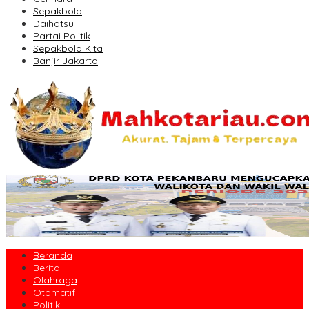
Sepakbola
Daihatsu
Partai Politik
Sepakbola Kita
Banjir Jakarta
Beranda
Berita
Olahraga
Otomatif
Politik