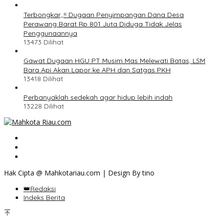
Terbongkar,,!! Dugaan Penyimpangan Dana Desa
Perawang Barat Rp 801 Juta Diduga Tidak Jelas
Penggunaannya
13473 Dilihat
Gawat Dugaan HGU PT Musim Mas Melewati Batas, LSM
Bara Api Akan Lapor ke APH dan Satgas PKH
13418 Dilihat
Perbanyaklah sedekah agar hidup lebih indah
13228 Dilihat
Hak Cipta @ Mahkotariau.com | Design By tino
👑Redaksi
Indeks Berita