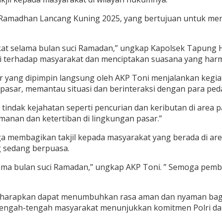
ib Ramadhan Lancang Kuning 2025, yang bertujuan untuk men
t selama bulan suci Ramadan,” ungkap Kapolsek Tapung Hili
i terhadap masyarakat dan menciptakan suasana yang harmoni
ir yang dipimpin langsung oleh AKP Toni menjalankan kegi
 pasar, memantau situasi dan berinteraksi dengan para pe
a tindak kejahatan seperti pencurian dan keributan di area 
nan dan ketertiban di lingkungan pasar.”
uga membagikan takjil kepada masyarakat yang berada di ar
g sedang berpuasa.
ama bulan suci Ramadan,” ungkap AKP Toni. ” Semoga pemb
i diharapkan dapat menumbuhkan rasa aman dan nyaman bag
i tengah-tengah masyarakat menunjukkan komitmen Polri d