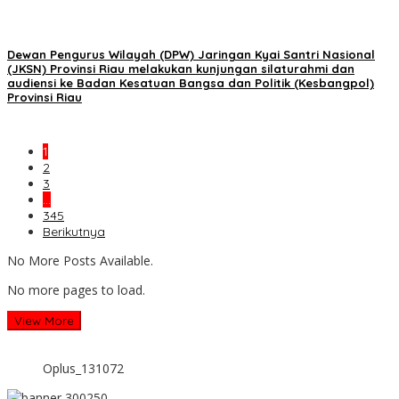
Dewan Pengurus Wilayah (DPW) Jaringan Kyai Santri Nasional
(JKSN) Provinsi Riau melakukan kunjungan silaturahmi dan
audiensi ke Badan Kesatuan Bangsa dan Politik (Kesbangpol)
Provinsi Riau
1
2
3
…
345
Berikutnya
No More Posts Available.
No more pages to load.
View More
Oplus_131072