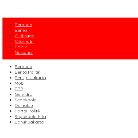
Beranda
Berita
Olahraga
Otomatif
Politik
Nasional
Beranda
Berita Politik
Persija Jakarta
Mobil
PPP
Gerindra
Sepakbola
Daihatsu
Partai Politik
Sepakbola Kita
Banjir Jakarta