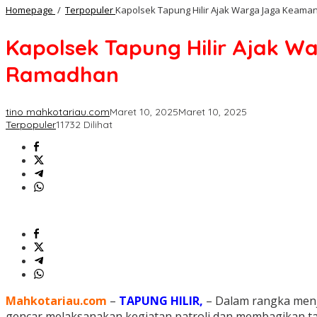
Homepage
/
Terpopuler
Kapolsek Tapung Hilir Ajak Warga Jaga Keaman
Kapolsek Tapung Hilir Ajak Wa
Ramadhan
tino mahkotariau.com
Maret 10, 2025
Maret 10, 2025
Terpopuler
11732 Dilihat
Mahkotariau.com
–
TAPUNG HILIR,
– Dalam rangka menj
gencar melaksanakan kegiatan patroli dan membagikan ta