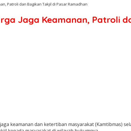
an, Patroli dan Bagikan Takjil di Pasar Ramadhan
rga Jaga Keamanan, Patroli dan
aga keamanan dan ketertiban masyarakat (Kamtibmas) sela
kjil kepada masyarakat di wilayah hukumnya.