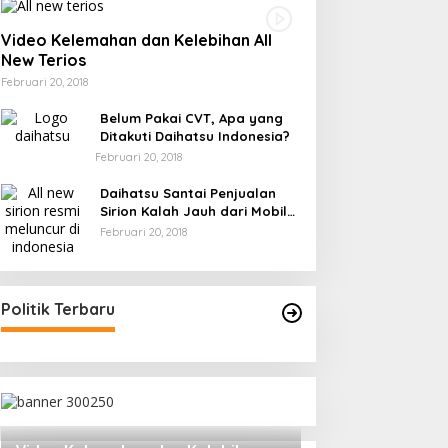
Video Kelemahan dan Kelebihan All
New Terios
Februari 20, 2018
Belum Pakai CVT, Apa yang
Ditakuti Daihatsu Indonesia?
Februari 20, 2018
Daihatsu Santai Penjualan
Sirion Kalah Jauh dari Mobil
LCGC
Februari 20, 2018
Politik Terbaru