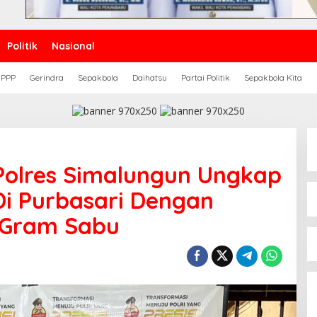
Politik
Nasional
PPP
Gerindra
Sepakbola
Daihatsu
Partai Politik
Sepakbola Kita
Polres Simalungun Ungkap
Di Purbasari Dengan
8 Gram Sabu