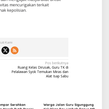
vitas mencurigakan terkait
ak kepolisian.
kuti Kami
Pos berikutnya
Ruang Kelas Dirusak, Guru TK di
Pelalawan Syok Temukan Miras dan
Alat Isap Sabu
ampar Serahkan
Warga Jalan Guru Sigunggung
 Merah Putih Presisi
Keluhkan Bau Limbah Dapur MBG