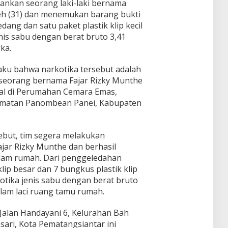
ankan seorang laki-laki bernama
eh (31) dan menemukan barang bukti
dang dan satu paket plastik klip kecil
enis sabu dengan berat bruto 3,41
ka.
ku bahwa narkotika tersebut adalah
seseorang bernama Fajar Rizky Munthe
ggal di Perumahan Cemara Emas,
amatan Panombean Panei, Kabupaten
sebut, tim segera melakukan
ar Rizky Munthe dan berhasil
lam rumah. Dari penggeledahan
lip besar dan 7 bungkus plastik klip
otika jenis sabu dengan berat bruto
lam laci ruang tamu rumah.
 Jalan Handayani 6, Kelurahan Bah
sari, Kota Pematangsiantar ini