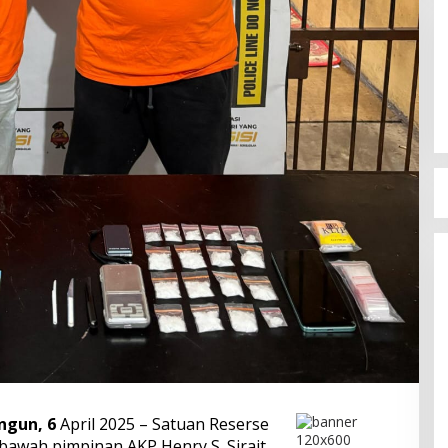
ngun, 6
April 2025 – Satuan Reserse
bawah pimpinan AKP Henry S. Sirait,