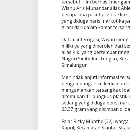
tersebut. Tim berhasil mengam
S
Wisnu Aris Munandar alias Abl
a
berupa dua paket plastik klip se
b
u
yang diduga berisi narkotika j
gram dari dalam kamar tersang
Dalam interogasi, Wisnu menga
miliknya yang diperoleh dari 
alias Kiki yang bertempat tin
Nagori Simbolon Tengko, Kec
Simalungun.
Menindaklanjuti informasi ter
pengembangan ke kediaman Faj
mengamankan tersangka di da
ditemukan 11 bungkus plastik k
sedang yang diduga berisi nark
63,37 gram yang disimpan di da
Fajar Rizky Munthe (32), warga
Kapul, Kecamatan Siantar Sitala