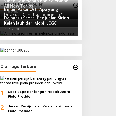
Video Kelemahan dan Kelebihan
Otomotif Terpopuler
All New Terios
Belum Pakai CVT, Apa yang
2941 Dilihat
Ditakuti Daihatsu Indonesia?
Daihatsu Santai Penjualan Sirion
1628 Dilihat
Kalah Jauh dari Mobil LCGC
1456 Dilihat
Olahraga Terbaru
1
Saat Bepe Kehilangan Medali Juara
Piala Presiden
2
Jersey Persija Laku Keras Usai Juara
Piala Presiden