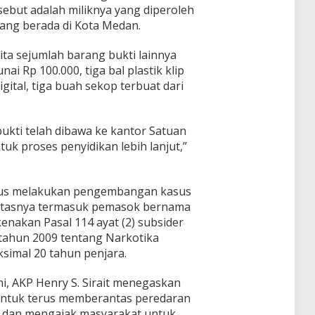
ebut adalah miliknya yang diperoleh
ang berada di Kota Medan.
ita sejumlah barang bukti lainnya
nai Rp 100.000, tiga bal plastik klip
gital, tiga buah sekop terbuat dari
ukti telah dibawa ke kantor Satuan
k proses penyidikan lebih lanjut,”
terus melakukan pengembangan kasus
 atasnya termasuk pemasok bernama
enakan Pasal 114 ayat (2) subsider
5 tahun 2009 tentang Narkotika
imal 20 tahun penjara.
i, AKP Henry S. Sirait menegaskan
untuk terus memberantas peredaran
n dan mengajak masyarakat untuk