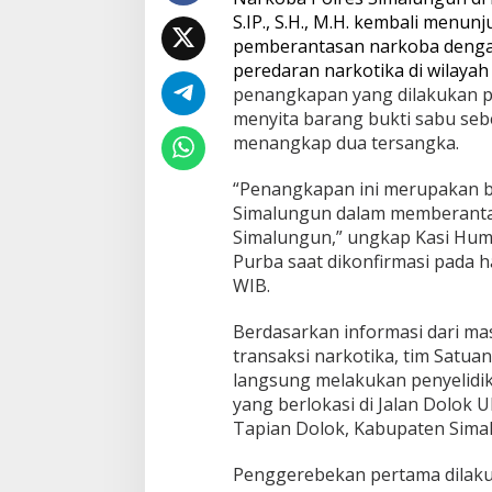
e
S.IP., S.H., M.H. kembali menu
n
pemberantasan narkoba denga
g
peredaran narkotika di wilaya
a
penangkapan yang dilakukan pa
n
B
menyita barang bukti sabu sebe
a
menangkap dua tersangka.
r
a
“Penangkapan ini merupakan b
n
Simalungun dalam memberantas
g
B
Simalungun,” ungkap Kasi Hum
u
Purba saat dikonfirmasi pada h
k
WIB.
t
i
Berdasarkan informasi dari mas
6
6
transaksi narkotika, tim Satu
,
langsung melakukan penyelidi
7
yang berlokasi di Jalan Dolok 
8
Tapian Dolok, Kabupaten Sima
G
r
a
Penggerebekan pertama dilakuk
m