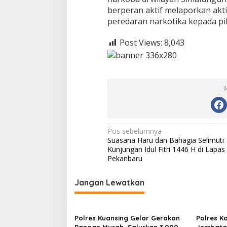
berperan aktif melaporkan akti
peredaran narkotika kepada pih
Post Views:
8,043
I
N
Pos sebelumnya
Suasana Haru dan Bahagia Selimuti
a
Kunjungan Idul Fitri 1446 H di Lapas
v
Pekanbaru
i
Jangan Lewatkan
g
a
s
Polres Kuansing Gelar Gerakan
Polres K
Pangan Murah, Salurkan 3.000
Jembatan