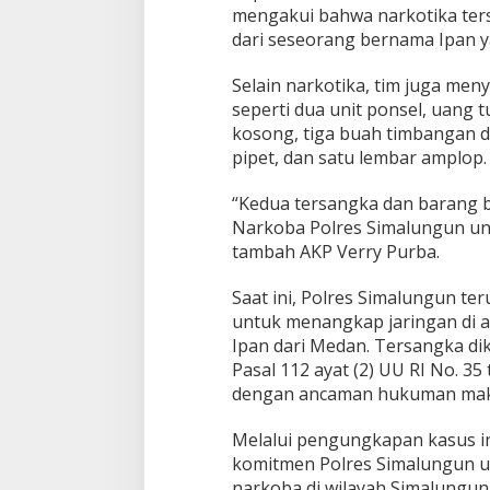
mengakui bahwa narkotika ters
dari seseorang bernama Ipan y
Selain narkotika, tim juga meny
seperti dua unit ponsel, uang tu
kosong, tiga buah timbangan di
pipet, dan satu lembar amplop.
“Kedua tersangka dan barang b
Narkoba Polres Simalungun untu
tambah AKP Verry Purba.
Saat ini, Polres Simalungun 
untuk menangkap jaringan di
Ipan dari Medan. Tersangka dik
Pasal 112 ayat (2) UU RI No. 3
dengan ancaman hukuman maks
Melalui pengungkapan kasus in
komitmen Polres Simalungun 
narkoba di wilayah Simalungu