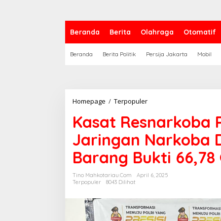
Beranda
Berita
Olahraga
Otomatif
Beranda
Berita Politik
Persija Jakarta
Mobil
Homepage
/
Terpopuler
K
a
Kasat Resnarkoba 
s
a
Jaringan Narkoba 
t
R
Barang Bukti 66,7
e
s
n
Tino Mahkotariau.com
April 6, 2025
a
Terpopuler
8043 Dilihat
r
k
o
b