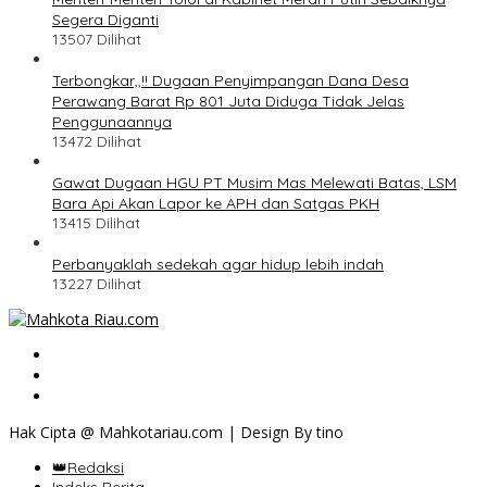
Segera Diganti
13507 Dilihat
Terbongkar,,!! Dugaan Penyimpangan Dana Desa
Perawang Barat Rp 801 Juta Diduga Tidak Jelas
Penggunaannya
13472 Dilihat
Gawat Dugaan HGU PT Musim Mas Melewati Batas, LSM
Bara Api Akan Lapor ke APH dan Satgas PKH
13415 Dilihat
Perbanyaklah sedekah agar hidup lebih indah
13227 Dilihat
Hak Cipta @ Mahkotariau.com | Design By tino
👑Redaksi