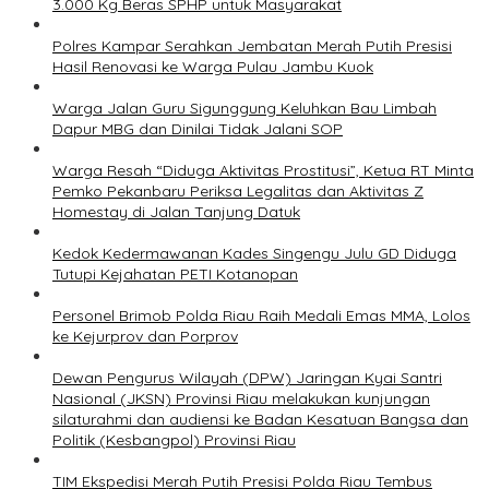
3.000 Kg Beras SPHP untuk Masyarakat
Polres Kampar Serahkan Jembatan Merah Putih Presisi
Hasil Renovasi ke Warga Pulau Jambu Kuok
Warga Jalan Guru Sigunggung Keluhkan Bau Limbah
Dapur MBG dan Dinilai Tidak Jalani SOP
Warga Resah “Diduga Aktivitas Prostitusi”, Ketua RT Minta
Pemko Pekanbaru Periksa Legalitas dan Aktivitas Z
Homestay di Jalan Tanjung Datuk
Kedok Kedermawanan Kades Singengu Julu GD Diduga
Tutupi Kejahatan PETI Kotanopan
Personel Brimob Polda Riau Raih Medali Emas MMA, Lolos
ke Kejurprov dan Porprov
Dewan Pengurus Wilayah (DPW) Jaringan Kyai Santri
Nasional (JKSN) Provinsi Riau melakukan kunjungan
silaturahmi dan audiensi ke Badan Kesatuan Bangsa dan
Politik (Kesbangpol) Provinsi Riau
TIM Ekspedisi Merah Putih Presisi Polda Riau Tembus