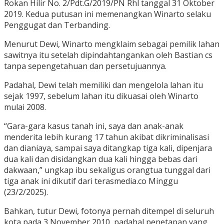
Rokan Hilir No. 2/Pdt.G/2019/PN Rhl tanggal 31 Oktober
2019. Kedua putusan ini memenangkan Winarto selaku
Penggugat dan Terbanding.
Menurut Dewi, Winarto mengklaim sebagai pemilik lahan
sawitnya itu setelah dipindahtangankan oleh Bastian cs
tanpa sepengetahuan dan persetujuannya.
Padahal, Dewi telah memiliki dan mengelola lahan itu
sejak 1997, sebelum lahan itu dikuasai oleh Winarto
mulai 2008.
“Gara-gara kasus tanah ini, saya dan anak-anak
menderita lebih kurang 17 tahun akibat dikriminalisasi
dan dianiaya, sampai saya ditangkap tiga kali, dipenjara
dua kali dan disidangkan dua kali hingga bebas dari
dakwaan,” ungkap ibu sekaligus orangtua tunggal dari
tiga anak ini dikutif dari terasmedia.co Minggu
(23/2/2025).
Bahkan, tutur Dewi, fotonya pernah ditempel di seluruh
kota pada 3 November 2010, padahal penetapan yang