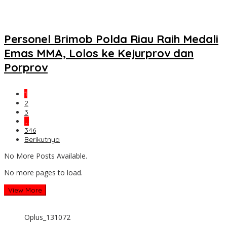
Personel Brimob Polda Riau Raih Medali
Emas MMA, Lolos ke Kejurprov dan
Porprov
1
2
3
…
346
Berikutnya
No More Posts Available.
No more pages to load.
View More
Oplus_131072