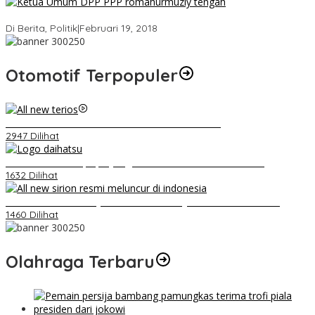
Strategi PPP Menangkan Duet Ganjar dan Gus Yasin
Di Berita, Politik
|
Februari 19, 2018
Otomotif Terpopuler
Video Kelemahan dan Kelebihan All New Terios
2947 Dilihat
Belum Pakai CVT, Apa yang Ditakuti Daihatsu Indonesia?
1632 Dilihat
Daihatsu Santai Penjualan Sirion Kalah Jauh dari Mobil LCGC
1460 Dilihat
Olahraga Terbaru