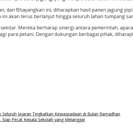
n, dan Bhayangkari ini, diharapkan hasil panen jagung pip
akan terus berlanjut hingga seluruh lahan tumpang sari s
 sekitar. Mereka berharap sinergi antara pemerintah, apara
gi para petani. Dengan dukungan berbagai pihak, diharap
ak Seluruh Jajaran Tingkatkan Kewaspadaan di Bulan Ramadhan
, Siap Pecat Kepala Sekolah yang Melanggar