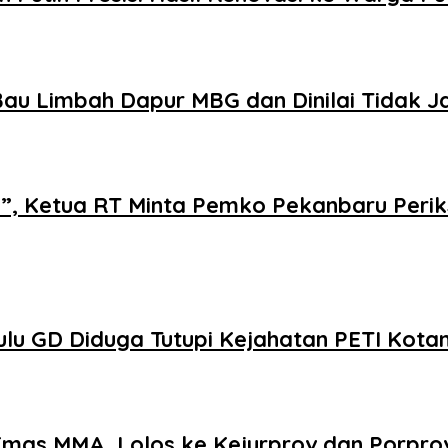
au Limbah Dapur MBG dan Dinilai Tidak J
i”, Ketua RT Minta Pemko Pekanbaru Perik
u GD Diduga Tutupi Kejahatan PETI Kota
 Emas MMA, Lolos ke Kejurprov dan Porpro