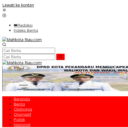
Lewati ke konten
👑Redaksi
Indeks Berita
Beranda
Berita
Olahraga
Otomatif
Politik
Nasional