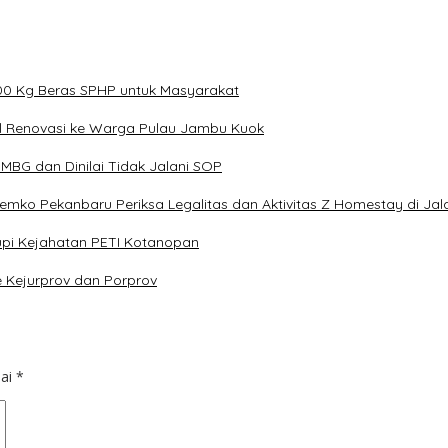
000 Kg Beras SPHP untuk Masyarakat
il Renovasi ke Warga Pulau Jambu Kuok
BG dan Dinilai Tidak Jalani SOP
 Pemko Pekanbaru Periksa Legalitas dan Aktivitas Z Homestay di Ja
pi Kejahatan PETI Kotanopan
e Kejurprov dan Porprov
dai
*