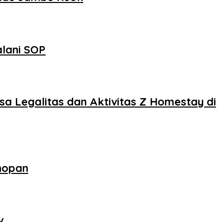
alani SOP
sa Legalitas dan Aktivitas Z Homestay di
nopan
v