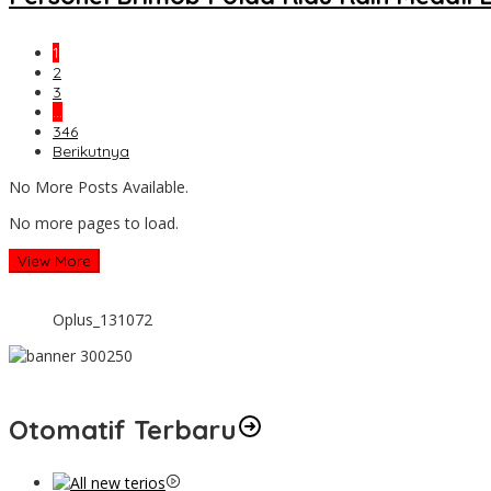
1
2
3
…
346
Berikutnya
No More Posts Available.
No more pages to load.
View More
Oplus_131072
Otomatif Terbaru