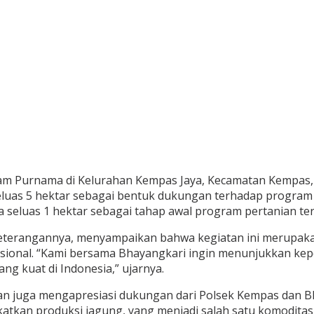
am Purnama di Kelurahan Kempas Jaya, Kecamatan Kempas,
seluas 5 hektar sebagai bentuk dukungan terhadap program
 seluas 1 hektar sebagai tahap awal program pertanian ters
terangannya, menyampaikan bahwa kegiatan ini merupakan
onal. “Kami bersama Bhayangkari ingin menunjukkan kepe
g kuat di Indonesia,” ujarnya.
 juga mengapresiasi dukungan dari Polsek Kempas dan Bha
tkan produksi jagung, yang menjadi salah satu komoditas 