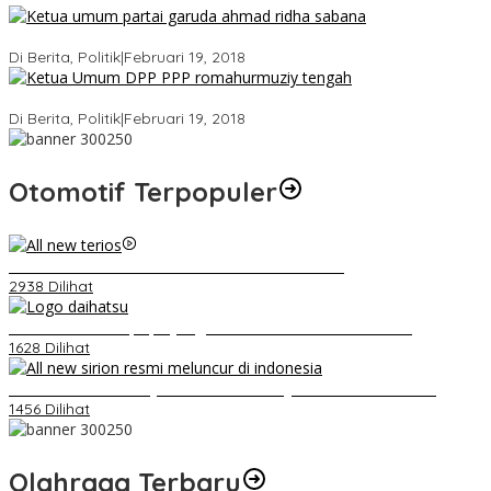
Ini Dia Hubungan Partai Garuda dengan Gerindra
Di Berita, Politik
|
Februari 19, 2018
Strategi PPP Menangkan Duet Ganjar dan Gus Yasin
Di Berita, Politik
|
Februari 19, 2018
Otomotif Terpopuler
Video Kelemahan dan Kelebihan All New Terios
2938 Dilihat
Belum Pakai CVT, Apa yang Ditakuti Daihatsu Indonesia?
1628 Dilihat
Daihatsu Santai Penjualan Sirion Kalah Jauh dari Mobil LCGC
1456 Dilihat
Olahraga Terbaru