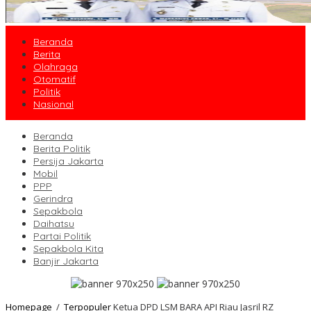
Beranda
Berita
Olahraga
Otomatif
Politik
Nasional
Beranda
Berita Politik
Persija Jakarta
Mobil
PPP
Gerindra
Sepakbola
Daihatsu
Partai Politik
Sepakbola Kita
Banjir Jakarta
Homepage
/
Terpopuler
Ketua DPD LSM BARA API Riau Jasril RZ