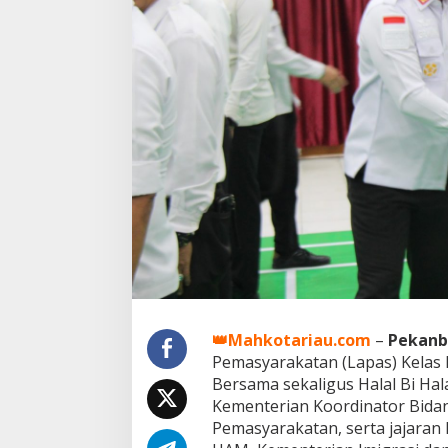
l
B
e
r
s
a
m
a
d
a
n
H
a
l
a
l
B
i
H
👑Mahkotariau.com
–
Pekanb
a
Pemasyarakatan (Lapas) Kelas 
l
Bersama sekaligus Halal Bi Hala
a
Kementerian Koordinator Bida
l
d
Pemasyarakatan, serta jajara
i