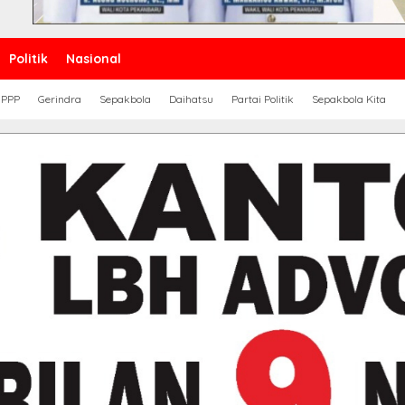
Politik
Nasional
PPP
Gerindra
Sepakbola
Daihatsu
Partai Politik
Sepakbola Kita