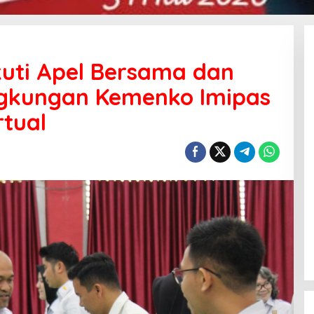
uti Apel Bersama dan
Lingkungan Kemenko Imipas
tual