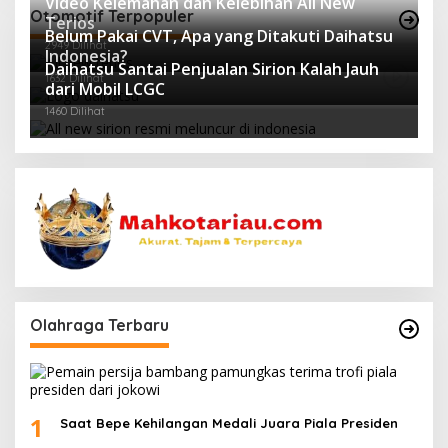
Video Kelemahan dan Kelebihan All New
Otomotif Terpopuler
Terios
Belum Pakai CVT, Apa yang Ditakuti Daihatsu
2949 Dilihat
Indonesia?
Daihatsu Santai Penjualan Sirion Kalah Jauh
1632 Dilihat
dari Mobil LCGC
1460 Dilihat
Olahraga Terbaru
1
Saat Bepe Kehilangan Medali Juara Piala Presiden