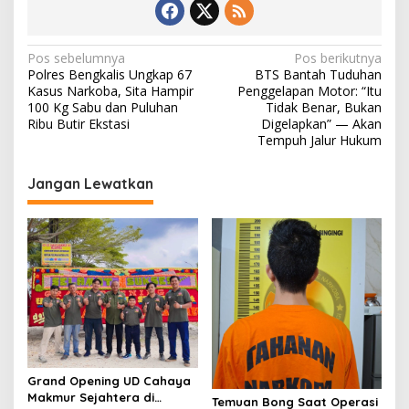
N
Pos sebelumnya
Pos berikutnya
Polres Bengkalis Ungkap 67
BTS Bantah Tuduhan
a
Kasus Narkoba, Sita Hampir
Penggelapan Motor: “Itu
v
100 Kg Sabu dan Puluhan
Tidak Benar, Bukan
Ribu Butir Ekstasi
Digelapkan” — Akan
i
Tempuh Jalur Hukum
g
Jangan Lewatkan
a
s
i
p
o
s
Grand Opening UD Cahaya
Makmur Sejahtera di
Temuan Bong Saat Operasi