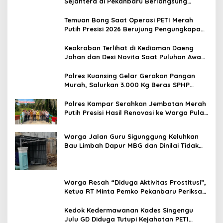
Sejahtera di Pekanbaru Berlangsung
Khidmat, Santuni 20 Anak Yatim
Temuan Bong Saat Operasi PETI Merah
Putih Presisi 2026 Berujung Pengungkapan
23 Paket Sabu
Keakraban Terlihat di Kediaman Daeng
Johan dan Desi Novita Saat Puluhan Awak
Media Hadir Dalam Rangka Acara Rutin
Grup Info Lalu Lintas sekaligus Doa
Polres Kuansing Gelar Gerakan Pangan
Syukuran Menempati Rumah.
Murah, Salurkan 3.000 Kg Beras SPHP
untuk Masyarakat
Polres Kampar Serahkan Jembatan Merah
Putih Presisi Hasil Renovasi ke Warga Pulau
Jambu Kuok
Warga Jalan Guru Sigunggung Keluhkan
Bau Limbah Dapur MBG dan Dinilai Tidak
Jalani SOP
Warga Resah “Diduga Aktivitas Prostitusi”,
Ketua RT Minta Pemko Pekanbaru Periksa
Legalitas dan Aktivitas Z Homestay di
Jalan Tanjung Datuk
Kedok Kedermawanan Kades Singengu
Julu GD Diduga Tutupi Kejahatan PETI