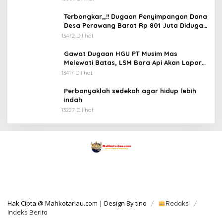
Terbongkar,,!! Dugaan Penyimpangan Dana
Desa Perawang Barat Rp 801 Juta Diduga
Tidak Jelas Penggunaannya
13472 Dilihat
Gawat Dugaan HGU PT Musim Mas
Melewati Batas, LSM Bara Api Akan Lapor
ke APH dan Satgas PKH
13417 Dilihat
Perbanyaklah sedekah agar hidup lebih
indah
13227 Dilihat
Hak Cipta @ Mahkotariau.com | Design By tino
Redaksi
Indeks Berita