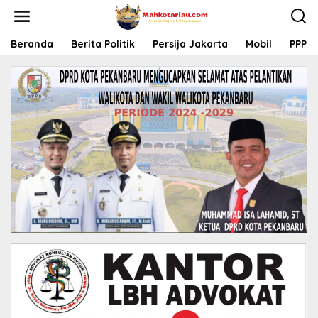
L
e
w
a
Beranda
Berita Politik
Persija Jakarta
Mobil
PPP
t
i
k
e
k
o
n
t
e
n