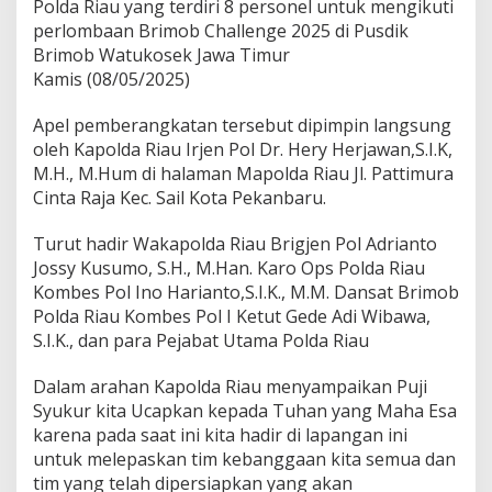
Polda Riau yang terdiri 8 personel untuk mengikuti
o
l
perlombaan Brimob Challenge 2025 di Pusdik
d
Brimob Watukosek Jawa Timur
a
Kamis (08/05/2025)
R
i
Apel pemberangkatan tersebut dipimpin langsung
a
u
oleh Kapolda Riau Irjen Pol Dr. Hery Herjawan,S.I.K,
l
M.H., M.Hum di halaman Mapolda Riau Jl. Pattimura
e
Cinta Raja Kec. Sail Kota Pekanbaru.
p
a
Turut hadir Wakapolda Riau Brigjen Pol Adrianto
s
8
Jossy Kusumo, S.H., M.Han. Karo Ops Polda Riau
p
Kombes Pol Ino Harianto,S.I.K., M.M. Dansat Brimob
e
Polda Riau Kombes Pol I Ketut Gede Adi Wibawa,
r
S.I.K., dan para Pejabat Utama Polda Riau
s
o
n
Dalam arahan Kapolda Riau menyampaikan Puji
e
Syukur kita Ucapkan kepada Tuhan yang Maha Esa
l
karena pada saat ini kita hadir di lapangan ini
p
untuk melepaskan tim kebanggaan kita semua dan
e
r
tim yang telah dipersiapkan yang akan