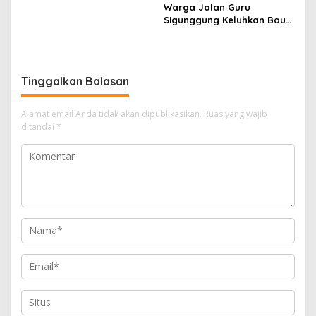
Warga Pulau Jambu Kuok
Warga Jalan Guru
Sigunggung Keluhkan Bau
Limbah Dapur MBG dan
Dinilai Tidak Jalani SOP
Tinggalkan Balasan
Alamat email Anda tidak akan dipublikasikan.
Ruas yang wajib
ditandai
*