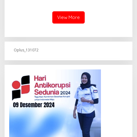
Limbah Dapur MBG dan
Dinilai Tidak Jalani SOP
View More
Oplus_131072