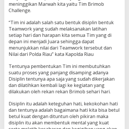
w
meninggikan Marwah kita yaitu Tim Brimob
a
Challenge.
k
i
“Tim ini adalah salah satu bentuk disiplin bentuk
l
a
Teamwork yang sudah melaksanakan latihan
n
setiap hari dan harapan kita semua Tim yang di
B
depan ini menjadi Juara sehingga dapat
r
menunjukkan nilai dari Teamwork tersebut dan
i
Nilai dari Polda Riau” kata Kapolda Riau
m
o
b
Tentunya pembentukan Tim ini membutuhkan
P
suatu proses yang panjang disamping adanya
o
Disiplin tentunya apa saja yang sudah dikerjakan
l
dan dilatihkan kembali lagi ke kegiatan yang
d
a
dilakukan oleh rekan rekan Brimob sehari hari.
R
i
Disiplin itu adalah keteguhan hati, kekokohan hati
a
dan tentunya adalah bagaimana hati kita bisa betul
u
betul kuat dengan dituntun oleh pikiran maka
disiplin itu akan membentuk mental yang kuat
serta melatih kesabaran dan kegigihan yang akan