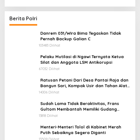
Kotanopan
Berita Polri
Danrem 031/Wira Bima Tegaskan Tidak
Pernah Backup Galian C
103483 Dilihat
Pelaku Mutilasi di Ngawi Ternyata Ketua
Silat dan Anggota LSM Antikorupsi
67032 Dilihat
Ratusan Petani Dari Desa Pantai Raja dan
Bangun Sari, Kompak Usir dan Tahan Alat
Berat Milik Hanafi Cs.
14006 Dilihat
Sudah Lama Tidak Beraktivitas, Frans
Gultom Membantah Memiliki Gudang
Penimbunan BBM
13818 Dilihat
Menteri-Menteri Tolol di Kabinet Merah
Putih Sebaiknya Segera Diganti
13509 Dilihat