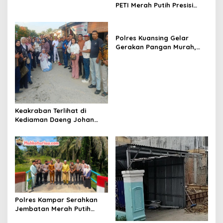
Pekanbaru Berlangsung
PETI Merah Putih Presisi
Khidmat, Santuni 20 Anak
2026 Berujung
Yatim
Pengungkapan 23 Paket
Sabu
Polres Kuansing Gelar
Gerakan Pangan Murah,
Salurkan 3.000 Kg Beras
SPHP untuk Masyarakat
Keakraban Terlihat di
Kediaman Daeng Johan
dan Desi Novita Saat
Puluhan Awak Media Hadir
Dalam Rangka Acara Rutin
Grup Info Lalu Lintas
sekaligus Doa Syukuran
Menempati Rumah.
Polres Kampar Serahkan
Jembatan Merah Putih
Presisi Hasil Renovasi ke