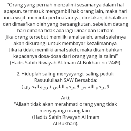
“Orang yang pernah menzalimi sesamanya dalam hal
apapun, termasuk mengambil hak orang lain, maka hari
ini ia wajib meminta perbuatannya, direlakan, dihalalkan
dan dimaafkan oleh yang bersangkutan, sebelum datang
hari dimana tidak ada lagi Dinar dan Dirham.
Jika orang tersebut memiliki amal saleh, amal salehnya
akan dikurangi untuk membayar kezalimannya.
Jika ia tidak memiliki amal saleh, maka ditambahkan
kepadanya dosa-dosa dari orang yang ia zalimi”
(Hadis Sahih Riwayah Al-Imam Al-Bukhari no.2449).
2. Hiduplah saling menyayangi, saling peduli.
Rasuulullaah SAW Bersabda:
لا يرحم الله من لا يرحم الناس. ( رواه البخارى )
Arti:
“Allaah tidak akan merahmati orang yang tidak
menyayangi orang lain”
(Hadits Sahih Riwayah Al Imam
Al Bukhari).