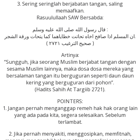
3. Sering seringlah berjabatan tangan, saling
memaafkan.
Rasuulullaah SAW Bersabda:
قال رسول الله صلى الله عليه وسلم :
ان المسلم اذا صافح اخاه تحاتت خطاياهما كما يتحات ورقة الشجر.
( صحيح الترغيب ٢٧٢١ )
Artinya:
“Sungguh, jika seorang Muslim berjabat tangan dengan
sesama Muslim lainnya, maka dosa dosa mereka yang
bersalaman tangan itu berguguran seperti daun daun
kering yang berguguran dari pohon”.
(Hadits Sahih At Targiib 2721).
POINTERS:
1. Jangan pernah menganggap remeh hak hak orang lain
yang ada pada kita, segera selesaikan. Sebelum
terlambat.
2. Jika pernah menyakiti, menggosipkan, memfitnah,