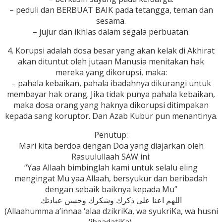
– peduli dan BERBUAT BAIK pada tetangga, teman dan
sesama.
– jujur dan ikhlas dalam segala perbuatan.
4. Korupsi adalah dosa besar yang akan kelak di Akhirat
akan dituntut oleh jutaan Manusia menitakan hak
mereka yang dikorupsi, maka:
– pahala kebaikan, pahala ibadahnya dikurangi untuk
membayar hak orang. Jika tidak punya pahala kebaikan,
maka dosa orang yang haknya dikorupsi ditimpakan
kepada sang koruptor. Dan Azab Kubur pun menantinya.
Penutup:
Mari kita berdoa dengan Doa yang diajarkan oleh
Rasuulullaah SAW ini:
“Yaa Allaah bimbinglah kami untuk selalu eling
mengingat Mu yaa Allaah, bersyukur dan beribadah
dengan sebaik baiknya kepada Mu”
اللهم اعنا على ذكرك وشكرك وحسن عبادتك
(Allaahumma a’innaa ‘alaa dzikriKa, wa syukriKa, wa husni