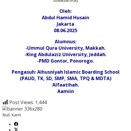
‘ibaadatiKa).
Oleh:
Abdul Hamid Husain
Jakarta
08.06.2025
Alumnus:
-Ummul Qura University, Makkah.
-King Abdulaziz University, Jeddah.
-PMD Gontor, Ponorogo.
Pengasuh: Alhusniyah Islamic Boarding School
(PAUD, TK, SD, SMP, SMA, TPQ & MDTA)
Alfaatihah.
Aamiin
Post Views:
1,444
Ikuti Kami