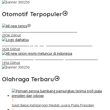
Otomotif Terpopuler
Video Kelemahan dan Kelebihan All New Terios
2938 Dilihat
Belum Pakai CVT, Apa yang Ditakuti Daihatsu Indonesia?
1628 Dilihat
Daihatsu Santai Penjualan Sirion Kalah Jauh dari Mobil LCGC
1456 Dilihat
Olahraga Terbaru
1
Saat Bepe Kehilangan Medali Juara Piala Presiden
2