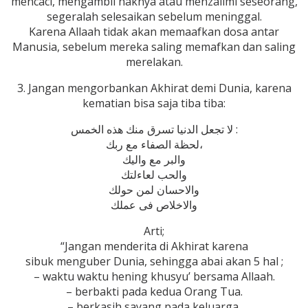
mencaci, mengambil haknya atau menzalimi seseorang,
segeralah selesaikan sebelum meninggal.
Karena Allaah tidak akan memaafkan dosa antar
Manusia, sebelum mereka saling memafkan dan saling
merelakan.
3. Jangan mengorbankan Akhirat demi Dunia, karena
kematian bisa saja tiba tiba:
لا تجعل الدنيا تسرق منك هذه الخمس :
لحظة الصفاء مع ربك،
والبر مع واليك
والحب لعاءلتك
والاحسان لمن حولك
والاخلاص فى عملك
Arti;
“Jangan menderita di Akhirat karena
sibuk menguber Dunia, sehingga abai akan 5 hal ;
– waktu waktu hening khusyu’ bersama Allaah.
– berbakti pada kedua Orang Tua.
– berkasih sayang pada keluarga.