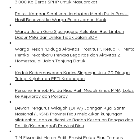
3.000 Kg Beras SPHP untuk Masyarakat
Polres Kampar Serahkan Jembatan Merah Putih Presisi
Hasil Renovasi ke Warga Pulau Jambu Kuok
Warga Jalan Guru Sigunggung Keluhkan Bau Limbah
Dapur MBG dan Dinilai Tidak Jalani SOP
Warga Resah “Diduga Aktivitas Prostitusi”, Ketua RT Minta
Pemko Pekanbaru Periksa Legalitas dan Aktivitas Z
Homestay di Jalan Tanjung Datuk
Kedok Kedermawanan Kades Singengu Julu GD Diduga
Tutupi Kejahatan PETI Kotanopan
Personel Brimob Polda Riau Raih Medali Emas MMA, Lolos
ke Kejurprov dan Porprov
Dewan Pengurus Wilayah (DPW) Jaringan Kyai Santri
Nasional (JKSN) Provinsi Riau melakukan kunjungan
silaturahmi dan audiensi ke Badan Kesatuan Bangsa dan
Politik (Kesbangpol) Provinsi Riau
TIM Ekspedisi Merah Putih Presisi Polda Riau Tembus