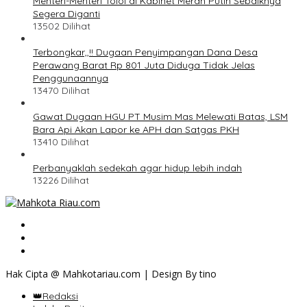
Menteri-Menteri Tolol di Kabinet Merah Putih Sebaiknya
Segera Diganti
13502 Dilihat
Terbongkar,,!! Dugaan Penyimpangan Dana Desa
Perawang Barat Rp 801 Juta Diduga Tidak Jelas
Penggunaannya
13470 Dilihat
Gawat Dugaan HGU PT Musim Mas Melewati Batas, LSM
Bara Api Akan Lapor ke APH dan Satgas PKH
13410 Dilihat
Perbanyaklah sedekah agar hidup lebih indah
13226 Dilihat
Hak Cipta @ Mahkotariau.com | Design By tino
👑Redaksi