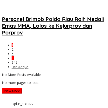
Personel Brimob Polda Riau Raih Medali
Emas MMA, Lolos ke Kejurprov dan
Porprov
1
2
3
…
346
Berikutnya
No More Posts Available.
No more pages to load.
View More
Oplus_131072