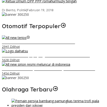
Strategi PPP Menangkan Duet Ganjar dan Gus Yasin
Di Berita, Politik
|
Februari 19, 2018
Otomotif Terpopuler
Video Kelemahan dan Kelebihan All New Terios
2941 Dilihat
Belum Pakai CVT, Apa yang Ditakuti Daihatsu Indonesia?
1628 Dilihat
Daihatsu Santai Penjualan Sirion Kalah Jauh dari Mobil LCGC
1456 Dilihat
Olahraga Terbaru