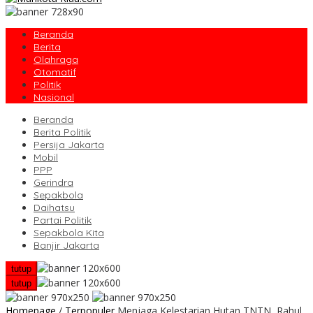
Beranda
Berita
Olahraga
Otomatif
Politik
Nasional
Beranda
Berita Politik
Persija Jakarta
Mobil
PPP
Gerindra
Sepakbola
Daihatsu
Partai Politik
Sepakbola Kita
Banjir Jakarta
tutup
tutup
Homepage
/
Terpopuler
Menjaga Kelestarian Hutan TNTN, Rahul