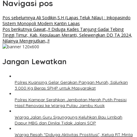
Navigasi pos
Pos sebelumnya
Ali Sodikin,S.H (Lapas Teluk Nilau) : Inkopasindo
Sistem Monopoli Modern Kantin Lapas
Pos berikutnya
Gawat,,!! Diduga Kades Tanjung Gadai Tebing
Tinggi Timur, Kab. Kepulauan Meranti, Selewengkan DD TA 2024,
Nilainya Mengejutkan,,!!
Jangan Lewatkan
Polres Kuansing Gelar Gerakan Pangan Murah, Salurkan
3.000 Kg Beras SPHP untuk Masyarakat
Polres Kampar Serahkan Jembatan Merah Putih Presisi
Hasil Renovasi ke Warga Pulau Jambu Kuok
Warga Jalan Guru Sigunggung Keluhkan Bau Limbah
Dapur MBG dan Dinilai Tidak Jalani SOP
Warga Resah “Diduga Aktivitas Prostitusi”, Ketua RT Minta