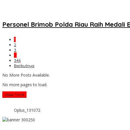
Personel Brimob Polda Riau Raih Medali
1
2
3
…
346
Berikutnya
No More Posts Available.
No more pages to load.
View More
Oplus_131072