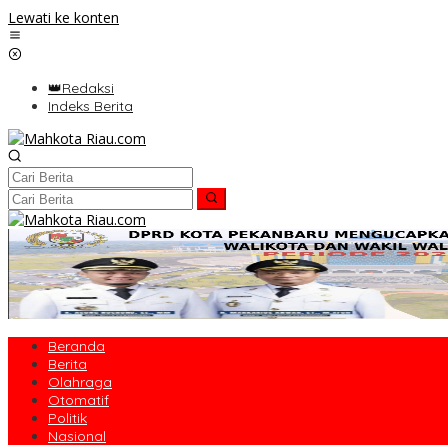
Lewati ke konten
👑Redaksi
Indeks Berita
Beranda
Berita
Olahraga
Otomatif
Politik
Nasional