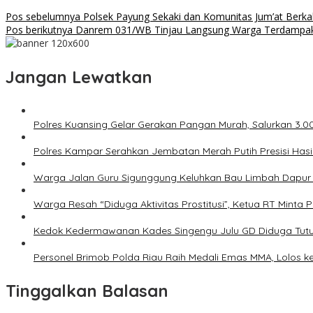
Pos sebelumnya
Polsek Payung Sekaki dan Komunitas Jum’at Berka
Pos berikutnya
Danrem 031/WB Tinjau Langsung Warga Terdampak Ba
Jangan Lewatkan
Polres Kuansing Gelar Gerakan Pangan Murah, Salurkan 3.
Polres Kampar Serahkan Jembatan Merah Putih Presisi Has
Warga Jalan Guru Sigunggung Keluhkan Bau Limbah Dapur M
Warga Resah “Diduga Aktivitas Prostitusi”, Ketua RT Minta
Kedok Kedermawanan Kades Singengu Julu GD Diduga Tutu
Personel Brimob Polda Riau Raih Medali Emas MMA, Lolos k
Tinggalkan Balasan