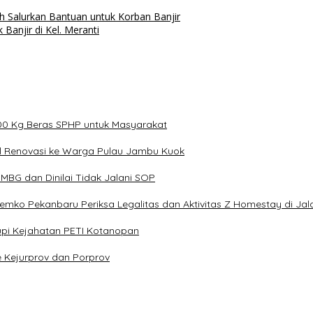
h Salurkan Bantuan untuk Korban Banjir
njir di Kel. Meranti
000 Kg Beras SPHP untuk Masyarakat
il Renovasi ke Warga Pulau Jambu Kuok
BG dan Dinilai Tidak Jalani SOP
 Pemko Pekanbaru Periksa Legalitas dan Aktivitas Z Homestay di Ja
pi Kejahatan PETI Kotanopan
e Kejurprov dan Porprov