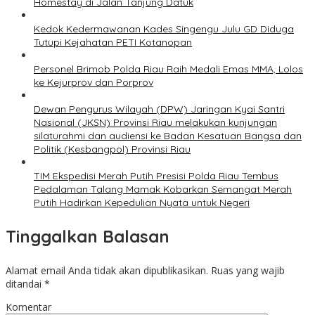
Homestay di Jalan Tanjung Datuk
Kedok Kedermawanan Kades Singengu Julu GD Diduga
Tutupi Kejahatan PETI Kotanopan
Personel Brimob Polda Riau Raih Medali Emas MMA, Lolos
ke Kejurprov dan Porprov
Dewan Pengurus Wilayah (DPW) Jaringan Kyai Santri
Nasional (JKSN) Provinsi Riau melakukan kunjungan
silaturahmi dan audiensi ke Badan Kesatuan Bangsa dan
Politik (Kesbangpol) Provinsi Riau
TIM Ekspedisi Merah Putih Presisi Polda Riau Tembus
Pedalaman Talang Mamak Kobarkan Semangat Merah
Putih Hadirkan Kepedulian Nyata untuk Negeri
Tinggalkan Balasan
Alamat email Anda tidak akan dipublikasikan.
Ruas yang wajib
ditandai
*
Komentar