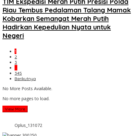
TIM Ekspedisi Merah Putih Presisi Polda
Riau Tembus Pedalaman Talang Mamak
Kobarkan Semangat Merah Putih
Hadirkan Kepedulian Nyata untuk
Negeri
1
2
3
…
345
Berikutnya
No More Posts Available.
No more pages to load.
View More
Oplus_131072