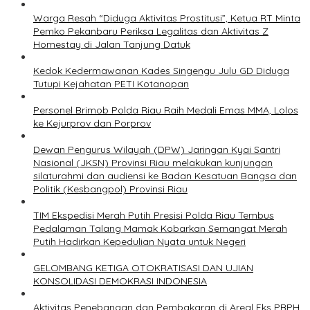
Warga Resah “Diduga Aktivitas Prostitusi”, Ketua RT Minta
Pemko Pekanbaru Periksa Legalitas dan Aktivitas Z
Homestay di Jalan Tanjung Datuk
Kedok Kedermawanan Kades Singengu Julu GD Diduga
Tutupi Kejahatan PETI Kotanopan
Personel Brimob Polda Riau Raih Medali Emas MMA, Lolos
ke Kejurprov dan Porprov
Dewan Pengurus Wilayah (DPW) Jaringan Kyai Santri
Nasional (JKSN) Provinsi Riau melakukan kunjungan
silaturahmi dan audiensi ke Badan Kesatuan Bangsa dan
Politik (Kesbangpol) Provinsi Riau
TIM Ekspedisi Merah Putih Presisi Polda Riau Tembus
Pedalaman Talang Mamak Kobarkan Semangat Merah
Putih Hadirkan Kepedulian Nyata untuk Negeri
GELOMBANG KETIGA OTOKRATISASI DAN UJIAN
KONSOLIDASI DEMOKRASI INDONESIA
Aktivitas Penebangan dan Pembakaran di Areal Eks PBPH