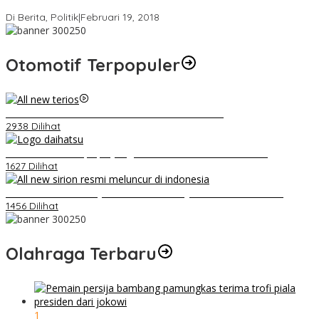
Strategi PPP Menangkan Duet Ganjar dan Gus Yasin
Di Berita, Politik
|
Februari 19, 2018
Otomotif Terpopuler
Video Kelemahan dan Kelebihan All New Terios
2938 Dilihat
Belum Pakai CVT, Apa yang Ditakuti Daihatsu Indonesia?
1627 Dilihat
Daihatsu Santai Penjualan Sirion Kalah Jauh dari Mobil LCGC
1456 Dilihat
Olahraga Terbaru
1