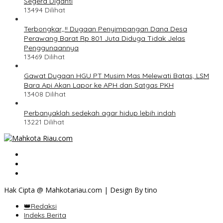
Segera Diganti
13494 Dilihat
Terbongkar,,!! Dugaan Penyimpangan Dana Desa
Perawang Barat Rp 801 Juta Diduga Tidak Jelas
Penggunaannya
13469 Dilihat
Gawat Dugaan HGU PT Musim Mas Melewati Batas, LSM
Bara Api Akan Lapor ke APH dan Satgas PKH
13408 Dilihat
Perbanyaklah sedekah agar hidup lebih indah
13221 Dilihat
Hak Cipta @ Mahkotariau.com | Design By tino
👑Redaksi
Indeks Berita