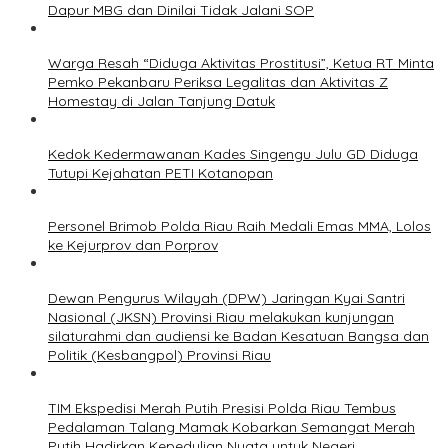
Dapur MBG dan Dinilai Tidak Jalani SOP
Warga Resah “Diduga Aktivitas Prostitusi”, Ketua RT Minta
Pemko Pekanbaru Periksa Legalitas dan Aktivitas Z
Homestay di Jalan Tanjung Datuk
Kedok Kedermawanan Kades Singengu Julu GD Diduga
Tutupi Kejahatan PETI Kotanopan
Personel Brimob Polda Riau Raih Medali Emas MMA, Lolos
ke Kejurprov dan Porprov
Dewan Pengurus Wilayah (DPW) Jaringan Kyai Santri
Nasional (JKSN) Provinsi Riau melakukan kunjungan
silaturahmi dan audiensi ke Badan Kesatuan Bangsa dan
Politik (Kesbangpol) Provinsi Riau
TIM Ekspedisi Merah Putih Presisi Polda Riau Tembus
Pedalaman Talang Mamak Kobarkan Semangat Merah
Putih Hadirkan Kepedulian Nyata untuk Negeri