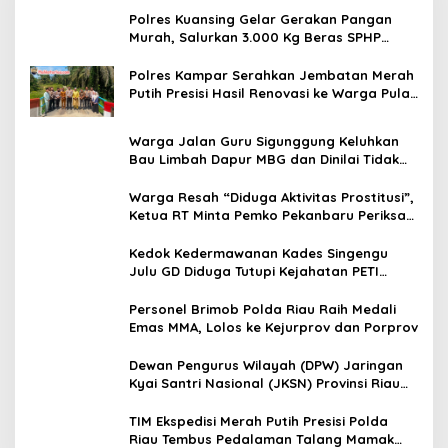
Polres Kuansing Gelar Gerakan Pangan
Murah, Salurkan 3.000 Kg Beras SPHP
untuk Masyarakat
Polres Kampar Serahkan Jembatan Merah
Putih Presisi Hasil Renovasi ke Warga Pulau
Jambu Kuok
Warga Jalan Guru Sigunggung Keluhkan
Bau Limbah Dapur MBG dan Dinilai Tidak
Jalani SOP
Warga Resah “Diduga Aktivitas Prostitusi”,
Ketua RT Minta Pemko Pekanbaru Periksa
Legalitas dan Aktivitas Z Homestay di
Jalan Tanjung Datuk
Kedok Kedermawanan Kades Singengu
Julu GD Diduga Tutupi Kejahatan PETI
Kotanopan
Personel Brimob Polda Riau Raih Medali
Emas MMA, Lolos ke Kejurprov dan Porprov
Dewan Pengurus Wilayah (DPW) Jaringan
Kyai Santri Nasional (JKSN) Provinsi Riau
melakukan kunjungan silaturahmi dan
audiensi ke Badan Kesatuan Bangsa dan
TIM Ekspedisi Merah Putih Presisi Polda
Politik (Kesbangpol) Provinsi Riau
Riau Tembus Pedalaman Talang Mamak