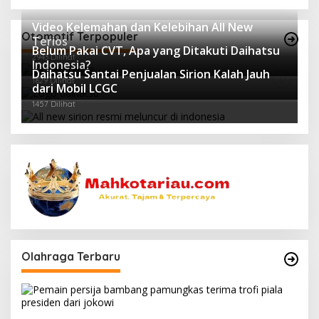
Video Kelemahan dan Kelebihan All New
Otomotif Terpopuler
Terios
Belum Pakai CVT, Apa yang Ditakuti Daihatsu
2943 Dilihat
Indonesia?
Daihatsu Santai Penjualan Sirion Kalah Jauh
1629 Dilihat
dari Mobil LCGC
1457 Dilihat
Olahraga Terbaru