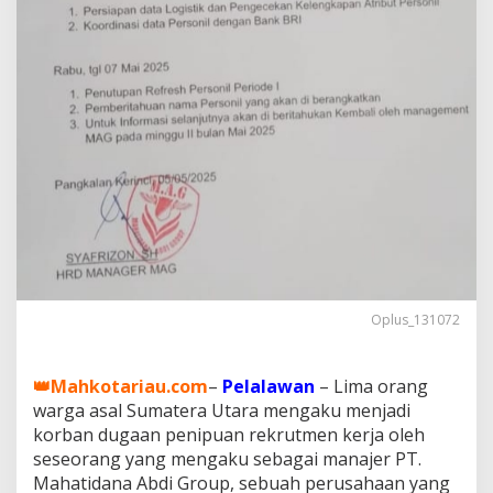
d
a
n
a
D
i
t
u
d
i
n
g
T
i
p
u
Oplus_131072
C
a
l
o
👑Mahkotariau.com
–
Pelalawan
– Lima orang
n
warga asal Sumatera Utara mengaku menjadi
P
korban dugaan penipuan rekrutmen kerja oleh
e
seseorang yang mengaku sebagai manajer PT.
k
Mahatidana Abdi Group, sebuah perusahaan yang
e