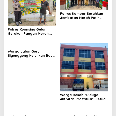
Polres Kampar Serahkan
Jembatan Merah Putih
Presisi Hasil Renovasi ke
Warga Pulau Jambu Kuok
Polres Kuansing Gelar
Gerakan Pangan Murah,
Salurkan 3.000 Kg Beras
SPHP untuk Masyarakat
Warga Jalan Guru
Sigunggung Keluhkan Bau
Limbah Dapur MBG dan
Dinilai Tidak Jalani SOP
Warga Resah “Diduga
Aktivitas Prostitusi”, Ketua
RT Minta Pemko Pekanbaru
Periksa Legalitas dan
Aktivitas Z Homestay di
Jalan Tanjung Datuk