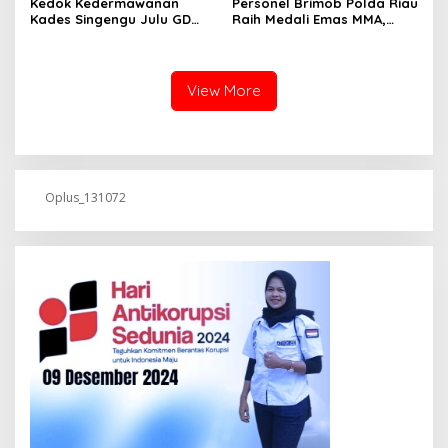
Kedok Kedermawanan
Personel Brimob Polda Riau
Kades Singengu Julu GD
Raih Medali Emas MMA,
Diduga Tutupi Kejahatan
Lolos ke Kejurprov dan
PETI Kotanopan
Porprov
View More
Oplus_131072