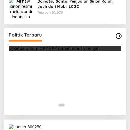
Daihatsu Santai Penjualan Sirion Kalah
Jauh dari Mobil LCGC
Februari 20, 2018
Strategi PPP Menangkan Duet Ganjar dan Gus
Yasin
Politik Terbaru
Di Berita, Politik
|
Februari 19, 2018