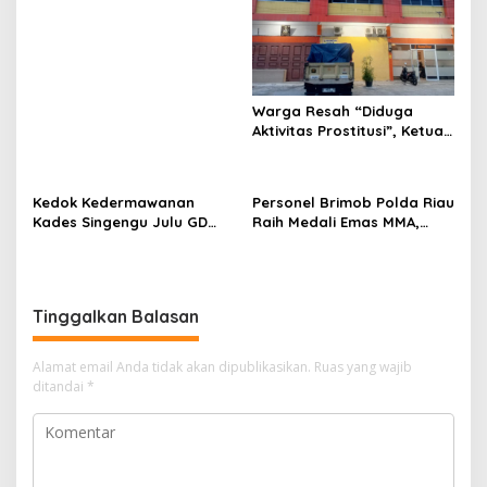
Warga Resah “Diduga
Aktivitas Prostitusi”, Ketua
RT Minta Pemko Pekanbaru
Periksa Legalitas dan
Aktivitas Z Homestay di
Kedok Kedermawanan
Personel Brimob Polda Riau
Jalan Tanjung Datuk
Kades Singengu Julu GD
Raih Medali Emas MMA,
Diduga Tutupi Kejahatan
Lolos ke Kejurprov dan
PETI Kotanopan
Porprov
Tinggalkan Balasan
Alamat email Anda tidak akan dipublikasikan.
Ruas yang wajib
ditandai
*