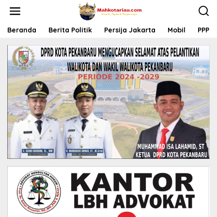
L
e
w
a
Beranda
Berita Politik
Persija Jakarta
Mobil
PPP
t
i
k
e
k
o
n
t
e
n