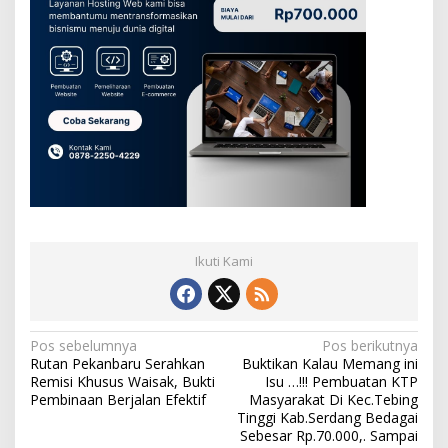
Ikuti Kami
N
Pos sebelumnya
Pos berikutnya
Rutan Pekanbaru Serahkan
Buktikan Kalau Memang ini
a
Remisi Khusus Waisak, Bukti
Isu …!!! Pembuatan KTP
v
Pembinaan Berjalan Efektif
Masyarakat Di Kec.Tebing
Tinggi Kab.Serdang Bedagai
i
Sebesar Rp.70.000,. Sampai