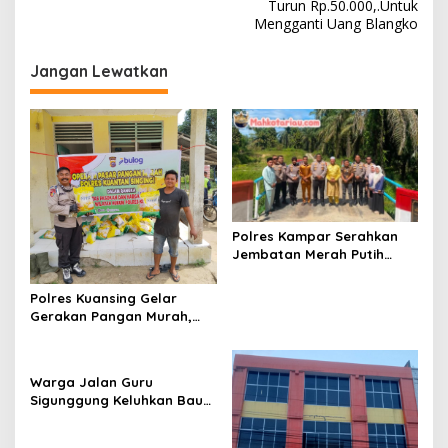
Turun Rp.50.000,.Untuk
g
Mengganti Uang Blangko
a
s
Jangan Lewatkan
i
p
o
s
Polres Kampar Serahkan
Jembatan Merah Putih
Presisi Hasil Renovasi ke
Warga Pulau Jambu Kuok
Polres Kuansing Gelar
Gerakan Pangan Murah,
Salurkan 3.000 Kg Beras
SPHP untuk Masyarakat
Warga Jalan Guru
Sigunggung Keluhkan Bau
Limbah Dapur MBG dan
Dinilai Tidak Jalani SOP