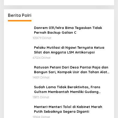
Kobarkan Semangat Merah Putih Hadirkan
Kepedulian Nyata untuk Negeri
Berita Polri
Danrem 031/Wira Bima Tegaskan Tidak
Pernah Backup Galian C
103479 Dilihat
Pelaku Mutilasi di Ngawi Ternyata Ketua
Silat dan Anggota LSM Antikorupsi
67026 Dilihat
Ratusan Petani Dari Desa Pantai Raja dan
Bangun Sari, Kompak Usir dan Tahan Alat
Berat Milik Hanafi Cs.
14001 Dilihat
Sudah Lama Tidak Beraktivitas, Frans
Gultom Membantah Memiliki Gudang
Penimbunan BBM
13815 Dilihat
Menteri-Menteri Tolol di Kabinet Merah
Putih Sebaiknya Segera Diganti
13504 Dilihat