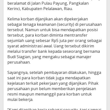
r
beralamat di Jalan Pulau Payung, Pangkalan
j
Kerinci, Kabupaten Pelalawan, Riau.
a
,
Kelima korban dijanjikan akan dipekerjakan
U
sebagai tenaga keamanan (security) di perusahaan
a
n
tersebut. Namun untuk bisa mendapatkan posisi
g
tersebut, para korban diminta mentransfer
R
sejumlah uang sebesar Rp5 juta per orang sebagai
p
syarat administrasi awal. Uang tersebut dikirim
5
J
melalui transfer bank kepada seseorang bernama
u
Budi Siagian, yang mengaku sebagai manajer
t
perusahaan.
a
R
Sayangnya, setelah pembayaran dilakukan, hingga
a
i
saat ini para korban tidak juga mendapatkan
b
kejelasan terkait pekerjaan yang dijanjikan. Pihak
perusahaan pun belum memberikan penjelasan
resmi maupun memanggil para korban untuk
mulai bekerja.
“Kami dijanjikan kerja sebagai security, tapi sampai