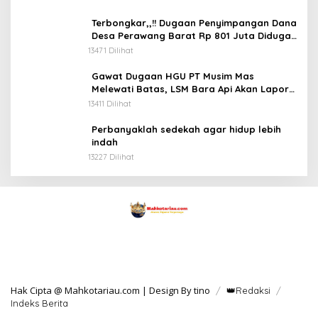
Terbongkar,,!! Dugaan Penyimpangan Dana
Desa Perawang Barat Rp 801 Juta Diduga
Tidak Jelas Penggunaannya
13471 Dilihat
Gawat Dugaan HGU PT Musim Mas
Melewati Batas, LSM Bara Api Akan Lapor
ke APH dan Satgas PKH
13411 Dilihat
Perbanyaklah sedekah agar hidup lebih
indah
13227 Dilihat
Hak Cipta @ Mahkotariau.com | Design By tino
👑Redaksi
Indeks Berita