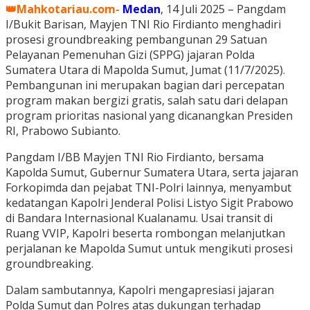
👑Mahkotariau.com-
Medan
, 14 Juli 2025 – Pangdam
I/Bukit Barisan, Mayjen TNI Rio Firdianto menghadiri
prosesi groundbreaking pembangunan 29 Satuan
Pelayanan Pemenuhan Gizi (SPPG) jajaran Polda
Sumatera Utara di Mapolda Sumut, Jumat (11/7/2025).
Pembangunan ini merupakan bagian dari percepatan
program makan bergizi gratis, salah satu dari delapan
program prioritas nasional yang dicanangkan Presiden
RI, Prabowo Subianto.
Pangdam I/BB Mayjen TNI Rio Firdianto, bersama
Kapolda Sumut, Gubernur Sumatera Utara, serta jajaran
Forkopimda dan pejabat TNI-Polri lainnya, menyambut
kedatangan Kapolri Jenderal Polisi Listyo Sigit Prabowo
di Bandara Internasional Kualanamu. Usai transit di
Ruang VVIP, Kapolri beserta rombongan melanjutkan
perjalanan ke Mapolda Sumut untuk mengikuti prosesi
groundbreaking.
Dalam sambutannya, Kapolri mengapresiasi jajaran
Polda Sumut dan Polres atas dukungan terhadap