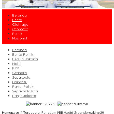
Beranda
Berita
Olahraga
Otomatif
Politik
Nasional
Beranda
Berita Politik
Persija Jakarta
Mobil
PPP
Gerindra
Sepakbola
Daihatsu
Partai Politik
Sepakbola Kita
Banjir Jakarta
Homepage
/
Terpopuler
Pangdam I/BB Hadiri Groundbreaking 29