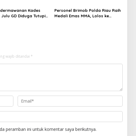
edermawanan Kades
Personel Brimob Polda Riau Raih
 Julu GD Diduga Tutupi
Medali Emas MMA, Lolos ke
n PETI Kotanopan
Kejurprov dan Porprov
ng wajib ditandai
*
da peramban ini untuk komentar saya berikutnya.