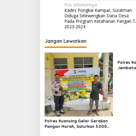
N
Pos sebelumnya
Kades Pongkai Kampar, Suratman
a
Diduga Selewengkan Dana Desa
v
Pada Program Ketahanan Pangan T
2023-2024
i
g
Jangan Lewatkan
a
s
Polres K
i
Jembatan
p
Hasil Re
Jambu K
o
s
Polres Kuansing Gelar Gerakan
Pangan Murah, Salurkan 3.000
Kg Beras SPHP untuk Masyarakat