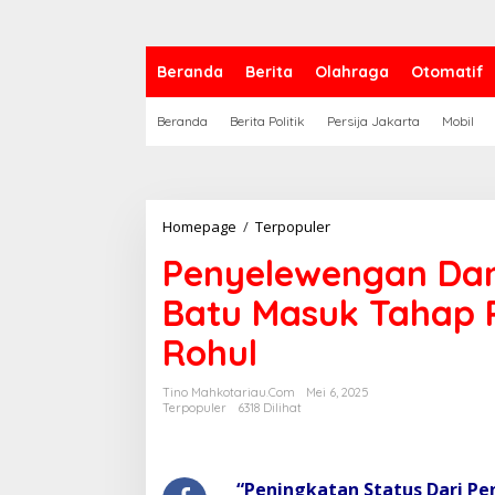
Beranda
Berita
Olahraga
Otomatif
Beranda
Berita Politik
Persija Jakarta
Mobil
Homepage
/
Terpopuler
P
e
Penyelewengan Dan
n
y
Batu Masuk Tahap P
e
l
Rohul
e
w
e
Tino Mahkotariau.com
Mei 6, 2025
n
Terpopuler
6318 Dilihat
g
a
n
D
“Peningkatan Status Dari Pe