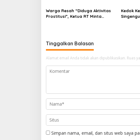
Warga Resah “Diduga Aktivitas
Kedok K
Prostitusi”, Ketua RT Minta
Singengu
Pemko Pekanbaru Periksa
Kejahata
Legalitas dan Aktivitas Z
Homestay di Jalan Tanjung
Datuk
Tinggalkan Balasan
Alamat email Anda tidak akan dipublikasikan.
Ruas ya
Simpan nama, email, dan situs web saya pa