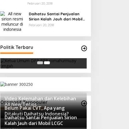
Februari 20, 2018
Daihatsu Santai Penjualan
Sirion Kalah Jauh dari Mobil
LCGC
Februari 20, 2018
Strategi PPP Menangkan Duet
Politik Terbaru
Ganjar dan Gus Yasin
Di Berita, Politik
|
Februari 19, 2018
Video Kelemahan dan Kelebihan
Otomotif Terpopuler
All New Terios
Belum Pakai CVT, Apa yang
2943 Dilihat
Ditakuti Daihatsu Indonesia?
Daihatsu Santai Penjualan Sirion
1631 Dilihat
Kalah Jauh dari Mobil LCGC