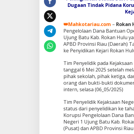
a
Dugaan Tindak Pidana Koru
n
Kej
a
B
👑Mahkotariau.com
–
Rokan H
o
s
Pengelolaan Dana Bantuan Ope
S
Ujung Batu Kab. Rokan Hulu ya
M
APBD Provinsi Riau (Daerah) T
A
ke Penyidikan Kejari Rokan Hul
N
e
g
Tim Penyelidik pada Kejaksaan 
e
tanggal 6 Mei 2025 setelah me
r
pihak sekolah, pihak ketiga, da
i
orang dan bukti-bukti dokum
1
intern, selasa (06_05/2025)
U
j
u
Tim Penyelidik Kejaksaan Nege
n
status dari penyelidikan ke ta
g
Korupsi Pengelolaan Dana Ban
B
Negeri 1 Ujung Batu Kab. Roka
a
t
(Pusat) dan APBD Provinsi Riau
u