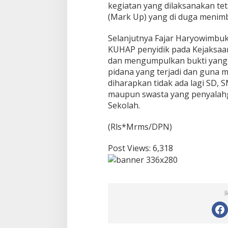
kegiatan yang dilaksanakan teta
e
(Mark Up) yang di duga menim
j
a
r
Selanjutnya Fajar Haryowimbu
i
KUHAP penyidik pada Kejaksaa
R
dan mengumpulkan bukti yang
o
pidana yang terjadi dan guna
h
u
diharapkan tidak ada lagi SD,
l
maupun swasta yang penyalah
Sekolah.
(Rls*Mrms/DPN)
Post Views:
6,318
I