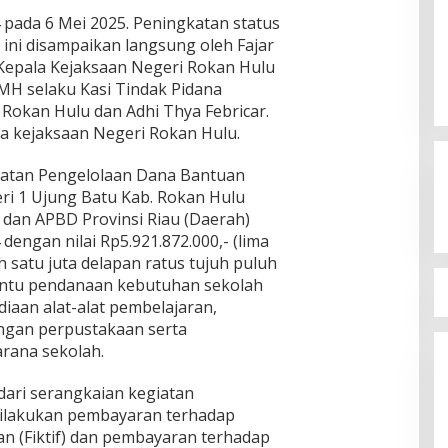
pada 6 Mei 2025. Peningkatan status
 ini disampaikan langsung oleh Fajar
epala Kejaksaan Negeri Rokan Hulu
. MH selaku Kasi Tindak Pidana
Rokan Hulu dan Adhi Thya Febricar.
da kejaksaan Negeri Rokan Hulu.
Ini Dia Hubungan Partai Garuda
dengan Gerindra
iatan Pengelolaan Dana Bantuan
ri 1 Ujung Batu Kab. Rokan Hulu
Di Berita, Politik
|
Februari 19, 2018
 dan APBD Provinsi Riau (Daerah)
engan nilai Rp5.921.872.000,- (lima
h satu juta delapan ratus tujuh puluh
antu pendanaan kebutuhan sekolah
diaan alat-alat pembelajaran,
gan perpustakaan serta
rana sekolah.
ari serangkaian kegiatan
dilakukan pembayaran terhadap
an (Fiktif) dan pembayaran terhadap