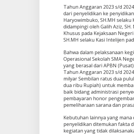
M
Tahun Anggaran 2023 s/d 2024 
a
dari penyelidikan ke penyidikan
s
Haryowimbuko, SH.MH selaku K
u
k
didampingi oleh Galih Aziz, SH
T
Khusus pada Kejaksaan Negeri 
a
SH.MH selaku Kasi Intelijen pa
h
a
Bahwa dalam pelaksanaan keg
p
P
Operasional Sekolah SMA Nege
e
yang berasal dari APBN (Pusat)
n
Tahun Anggaran 2023 s/d 2024 d
y
milyar Sembilan ratus dua pulu
e
l
dua ribu Rupiah) untuk memb
i
baik bidang administrasi penye
d
pembayaran honor pengemban
i
pemeliharaan sarana dan prasa
k
a
n
Kebutuhan lainnya yang mana d
D
penyelidikan ditemukan fakta 
i
kegiatan yang tidak dilaksanak
K