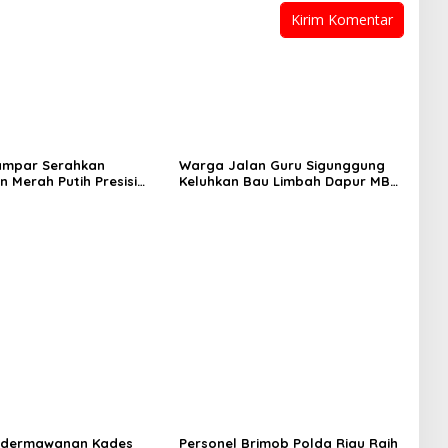
ampar Serahkan
Warga Jalan Guru Sigunggung
 Merah Putih Presisi
Keluhkan Bau Limbah Dapur MBG
novasi ke Warga Pulau
dan Dinilai Tidak Jalani SOP
uok
edermawanan Kades
Personel Brimob Polda Riau Raih