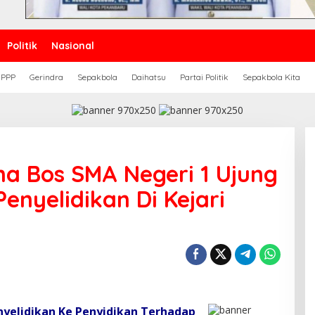
Politik
Nasional
PPP
Gerindra
Sepakbola
Daihatsu
Partai Politik
Sepakbola Kita
a Bos SMA Negeri 1 Ujung
enyelidikan Di Kejari
nyelidikan Ke Penyidikan Terhadap