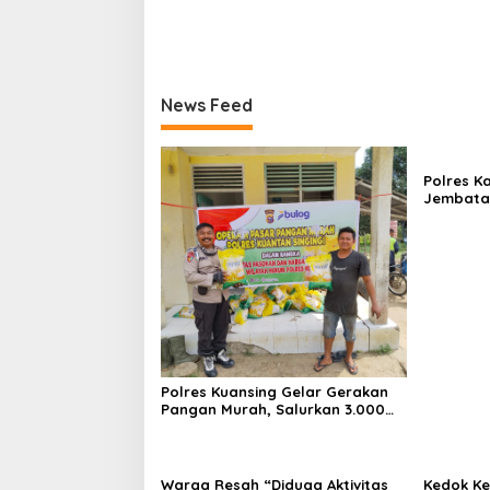
News Feed
Polres K
Jembatan
Hasil Re
Jambu K
Polres Kuansing Gelar Gerakan
Pangan Murah, Salurkan 3.000
Kg Beras SPHP untuk Masyarakat
Warga Resah “Diduga Aktivitas
Kedok K