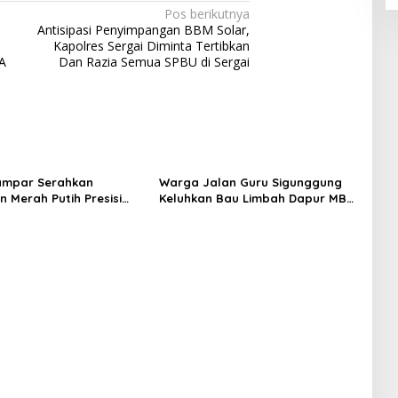
Pos berikutnya
Antisipasi Penyimpangan BBM Solar,
Kapolres Sergai Diminta Tertibkan
A
Dan Razia Semua SPBU di Sergai
ampar Serahkan
Warga Jalan Guru Sigunggung
 Merah Putih Presisi
Keluhkan Bau Limbah Dapur MBG
novasi ke Warga Pulau
dan Dinilai Tidak Jalani SOP
uok